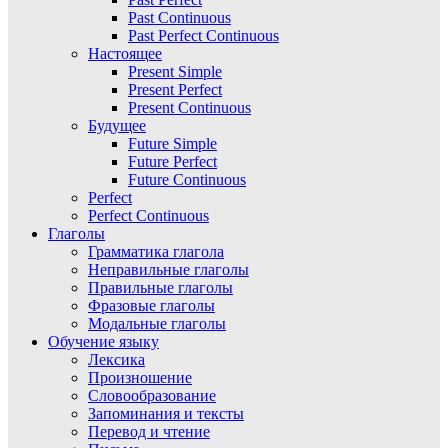
Past Continuous
Past Perfect Continuous
Настоящее
Present Simple
Present Perfect
Present Continuous
Будущее
Future Simple
Future Perfect
Future Continuous
Perfect
Perfect Continuous
Глаголы
Грамматика глагола
Неправильные глаголы
Правильные глаголы
Фразовые глаголы
Модальные глаголы
Обучение языку
Лексика
Произношение
Словообразование
Запоминания и тексты
Перевод и чтение