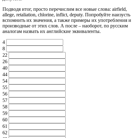
Подводя итог, просто перечислим все новые слова: airfield,
allege, retaliation, chlorine, inflict, deputy. Попробуйте наизусть
вспомнить их значения, а также примеры их употребления и
производные от этих слов. А после – наоборот, по русским
аналогам назвать их английские эквиваленты.
4
8
22
26
40
44
54
55
56
57
58
59
60
61
62