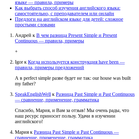
языке — правила, примеры
Как выбрать способ изучения английского языка:
самостоятельно, с преподавателем или онлайн
Предлоги на английском языке для детей: сложное
простыми словами
Андрей
к
В чем разница Present Simple и Present
Continuous — правила, примеры
+
Igor
к
Когда используется конструкция have been —
правила, примеры предложений
А в perfect simple разве будет не так: our house was built
my father?
SpeakEnglishWell
к
Разница Past Simple и Past Continuous
— сравнение, применение, грамматика
Спасибо, Мария, и Вам за отзыв! Мы очень рады, что
наш ресурс приносит пользу. Удачи в изучении
английского!
Мария
к
Разница Past Simple и Past Continuous —
сравнение, применение, грамматика