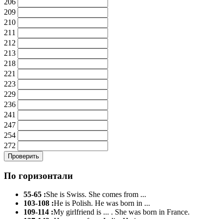
206
209
210
211
212
213
218
221
223
229
236
241
247
254
272
По горизонтали
55-65 :
She is Swiss. She comes from ...
103-108 :
He is Polish. He was born in ...
109-114 :
My girlfriend is ... . She was born in France.