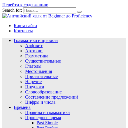
Перейти к содержанию
Search for:
Карта сайта
Контакты
Грамматика и правила
Алфавит
Артикли
Грамматика
Существительные
Глаголы
Местоимения
Прилагательные
Наречие
Предлоги
Словообразование
Составление предложений
Цифры и числа
Времена
Правила и грамматика
Прошедшее время
Past Simple
Past Perfect