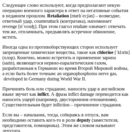
Следующее слово используют, когда предполагают некую
операцию военного характера в ответ на негативные события
в недавнем прошлом.
Retaliation
[rɪtælɪˈeɪːʃən] – возмездие,
ответный удар, counterattack (контратака), напоминает
revenge [riˈvɛnʤ]. При этом глагол retaliate означает: отвечать
тем же, отплачивать, предъявлять встречное обвинение,
мстить.
Иногда одна из противоборствующих сторон использует
запрещенные химические вещества, такие как
chlorine
[ˈklɔrin]
(хлор). Конечно, можно встретить и применение зарина
(sarin), являющегося нервно-паралитическим газом,
разработанным в Германии во время Второй Мировой войны,
а если быть более точным: an organophosphorus nerve gas,
developed in Germany during World War II.
Причинять боль или страдание, наносить удар в английском
языке звучит как
inflict
. А фраза inflict damage переводится как
наносить ущерб (например, двусторонним отношениям).
Существительным будет infliction – причинение страдания.
Если вы – начальник, тогда, собираясь в отпуск, вам
необходимо оставить кого-то в роли
deputy
(заместителя,
представителя, помощника). Этим же словом называют
депутата.