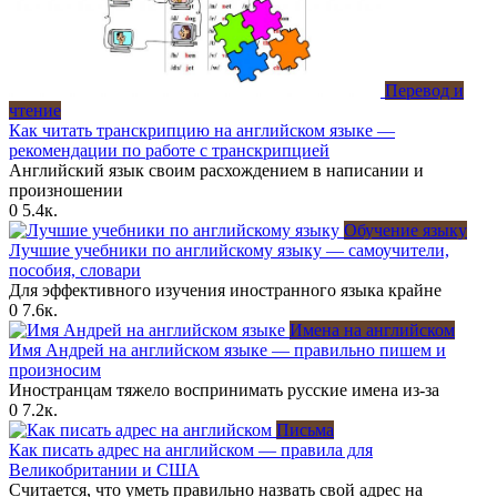
Перевод и
чтение
Как читать транскрипцию на английском языке —
рекомендации по работе с транскрипцией
Английский язык своим расхождением в написании и
произношении
0
5.4к.
Обучение языку
Лучшие учебники по английскому языку — самоучители,
пособия, словари
Для эффективного изучения иностранного языка крайне
0
7.6к.
Имена на английском
Имя Андрей на английском языке — правильно пишем и
произносим
Иностранцам тяжело воспринимать русские имена из-за
0
7.2к.
Письма
Как писать адрес на английском — правила для
Великобритании и США
Считается, что уметь правильно назвать свой адрес на