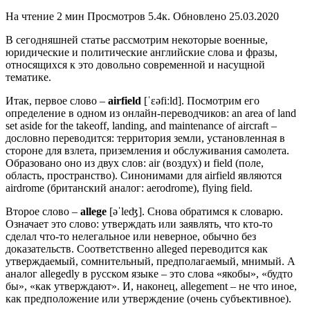
На чтение
2 мин
Просмотров
5.4к.
Обновлено
25.03.2020
В сегодняшней статье рассмотрим некоторые военные,
юридические и политические английские слова и фразы,
относящихся к это довольно современной и насущной
тематике.
Итак, первое слово –
airfield
[ˈɛəfiːld]. Посмотрим его
определение в одном из онлайн-переводчиков: an area of land
set aside for the takeoff, landing, and maintenance of aircraft –
дословно переводится: территория земли, установленная в
стороне для взлета, приземления и обслуживания самолета.
Образовано оно из двух слов: air (воздух) и field (поле,
область, пространство). Синонимами для airfield являются
airdrome (британский аналог: aerodrome), flying field.
Второе слово –
allege
[əˈleʤ]. Снова обратимся к словарю.
Означает это слово: утверждать или заявлять, что кто-то
сделал что-то нелегальное или неверное, обычно без
доказательств. Соответственно alleged переводится как
утверждаемый, сомнительный, предполагаемый, мнимый. А
аналог allegedly в русском языке – это слова «якобы», «будто
бы», «как утверждают». И, наконец, allegement – не что иное,
как предположение или утверждение (очень субъективное).