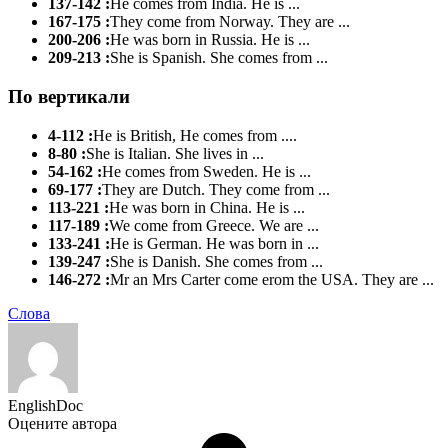
137-142 :
He comes from India. He is ...
167-175 :
They come from Norway. They are ...
200-206 :
He was born in Russia. He is ...
209-213 :
She is Spanish. She comes from ...
По вертикали
4-112 :
He is British, He comes from ....
8-80 :
She is Italian. She lives in ...
54-162 :
He comes from Sweden. He is ...
69-177 :
They are Dutch. They come from ...
113-221 :
He was born in China. He is ...
117-189 :
We come from Greece. We are ...
133-241 :
He is German. He was born in ...
139-247 :
She is Danish. She comes from ...
146-272 :
Mr an Mrs Carter come erom the USA. They are ...
Слова
EnglishDoc
Оцените автора