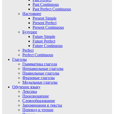
Past Continuous
Past Perfect Continuous
Настоящее
Present Simple
Present Perfect
Present Continuous
Будущее
Future Simple
Future Perfect
Future Continuous
Perfect
Perfect Continuous
Глаголы
Грамматика глагола
Неправильные глаголы
Правильные глаголы
Фразовые глаголы
Модальные глаголы
Обучение языку
Лексика
Произношение
Словообразование
Запоминания и тексты
Перевод и чтение