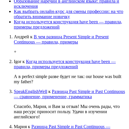
Образование наречий в английском языке: правила и
исключения
Как выбрать онлайн-курс для смены профессии: на что
обратить внимание новичку
Когда используется конструкция have been — правила,
примеры предложений
Андрей
к
В чем разница Present Simple и Present
Continuous — правила, примеры
+
Igor
к
Когда используется конструкция have been —
правила, примеры предложений
А в perfect simple разве будет не так: our house was built
my father?
SpeakEnglishWell
к
Разница Past Simple и Past Continuous
— сравнение, применение, грамматика
Спасибо, Мария, и Вам за отзыв! Мы очень рады, что
наш ресурс приносит пользу. Удачи в изучении
английского!
Мария
к
Разница Past Simple и Past Continuous —