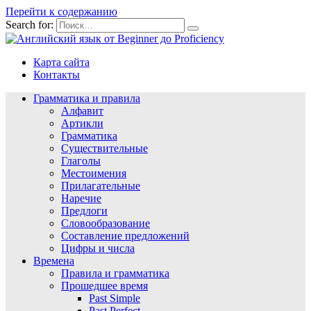
Перейти к содержанию
Search for:
Карта сайта
Контакты
Грамматика и правила
Алфавит
Артикли
Грамматика
Существительные
Глаголы
Местоимения
Прилагательные
Наречие
Предлоги
Словообразование
Составление предложений
Цифры и числа
Времена
Правила и грамматика
Прошедшее время
Past Simple
Past Perfect