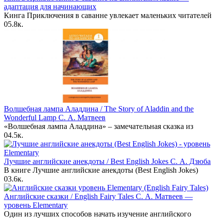
адаптация для начинающих
Кинга Приключения в саванне увлекает маленьких читателей
0
5.8к.
Волшебная лампа Аладдина / The Story of Aladdin and the
Wonderful Lamp С. А. Матвеев
«Волшебная лампа Аладдина» – замечательная сказка из
0
4.5к.
Лучшие английские анекдоты / Best English Jokes С. А. Дзюба
В книге Лучшие английские анекдоты (Best English Jokes)
0
3.6к.
Английские сказки / English Fairy Tales С. А. Матвеев —
уровень Elementary
Один из лучших способов начать изучение английского