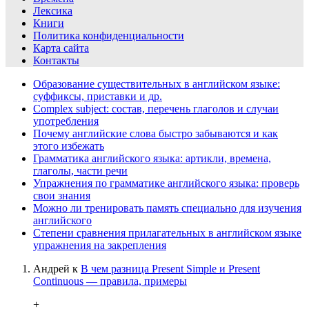
Лексика
Книги
Политика конфиденциальности
Карта сайта
Контакты
Образование существительных в английском языке:
суффиксы, приставки и др.
Complex subject: состав, перечень глаголов и случаи
употребления
Почему английские слова быстро забываются и как
этого избежать
Грамматика английского языка: артикли, времена,
глаголы, части речи
Упражнения по грамматике английского языка: проверь
свои знания
Можно ли тренировать память специально для изучения
английского
Степени сравнения прилагательных в английском языке
упражнения на закрепления
Андрей
к
В чем разница Present Simple и Present
Continuous — правила, примеры
+