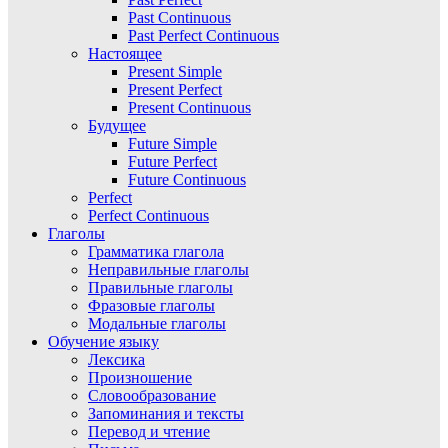
Past Continuous
Past Perfect Continuous
Настоящее
Present Simple
Present Perfect
Present Continuous
Будущее
Future Simple
Future Perfect
Future Continuous
Perfect
Perfect Continuous
Глаголы
Грамматика глагола
Неправильные глаголы
Правильные глаголы
Фразовые глаголы
Модальные глаголы
Обучение языку
Лексика
Произношение
Словообразование
Запоминания и тексты
Перевод и чтение