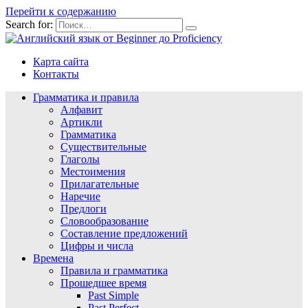
Перейти к содержанию
Search for:
Карта сайта
Контакты
Грамматика и правила
Алфавит
Артикли
Грамматика
Существительные
Глаголы
Местоимения
Прилагательные
Наречие
Предлоги
Словообразование
Составление предложений
Цифры и числа
Времена
Правила и грамматика
Прошедшее время
Past Simple
Past Perfect