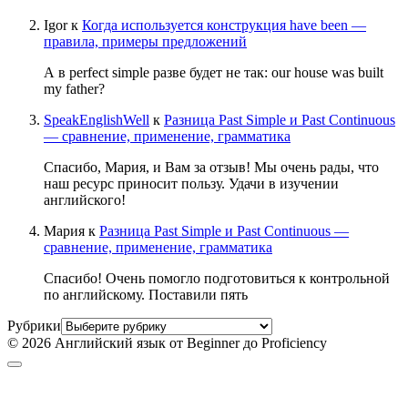
Igor
к
Когда используется конструкция have been —
правила, примеры предложений
А в perfect simple разве будет не так: our house was built
my father?
SpeakEnglishWell
к
Разница Past Simple и Past Continuous
— сравнение, применение, грамматика
Спасибо, Мария, и Вам за отзыв! Мы очень рады, что
наш ресурс приносит пользу. Удачи в изучении
английского!
Мария
к
Разница Past Simple и Past Continuous —
сравнение, применение, грамматика
Спасибо! Очень помогло подготовиться к контрольной
по английскому. Поставили пять
Рубрики
© 2026 Английский язык от Beginner до Proficiency