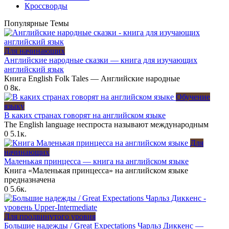
Кроссворды
Популярные Темы
Для начинающих
Английские народные сказки — книга для изучающих
английский язык
Книга English Folk Tales — Английские народные
0
8к.
Обучение
языку
В каких странах говорят на английском языке
The English language неспроста называют международным
0
5.1к.
Для
начинающих
Маленькая принцесса — книга на английском языке
Книга «Маленькая принцесса» на английском языке
предназначена
0
5.6к.
Для продвинутого уровня
Большие надежды / Great Expectations Чарльз Диккенс —