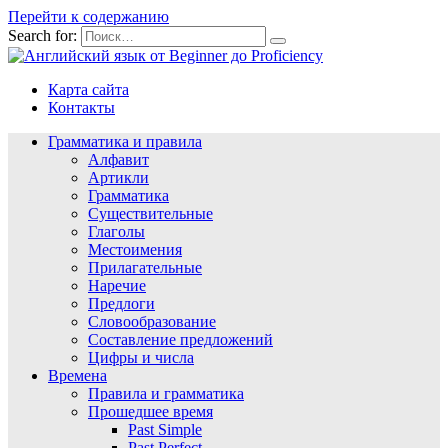
Перейти к содержанию
Search for:
Карта сайта
Контакты
Грамматика и правила
Алфавит
Артикли
Грамматика
Существительные
Глаголы
Местоимения
Прилагательные
Наречие
Предлоги
Словообразование
Составление предложений
Цифры и числа
Времена
Правила и грамматика
Прошедшее время
Past Simple
Past Perfect