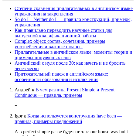
Степени сравнения прилагательных в английском языке
упражнения на закрепления
So do I – Neither do I — правило конструкций, примеры,
упражнения
Как правильно переводить научные статьи для
выпускной квалификационной работы
Complex object: состав, сочетания, примеры
употребления и важные нюансы
Прилагательные в английском языке: моменты теории и
примеры популярных слов
Английский с нуля после 30: как начать и не бросить
через месяц
Притяжательный падеж в английском языке:
особенности образования и исключения
Андрей
к
В чем разница Present Simple и Present
Continuous — правила, примеры
+
Igor
к
Когда используется конструкция have been —
правила, примеры предложений
А в perfect simple разве будет не так: our house was built