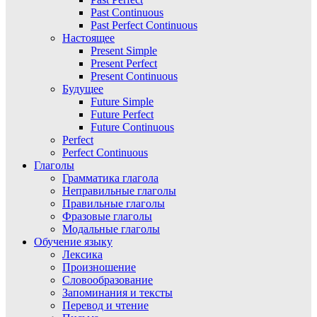
Past Continuous
Past Perfect Continuous
Настоящее
Present Simple
Present Perfect
Present Continuous
Будущее
Future Simple
Future Perfect
Future Continuous
Perfect
Perfect Continuous
Глаголы
Грамматика глагола
Неправильные глаголы
Правильные глаголы
Фразовые глаголы
Модальные глаголы
Обучение языку
Лексика
Произношение
Словообразование
Запоминания и тексты
Перевод и чтение