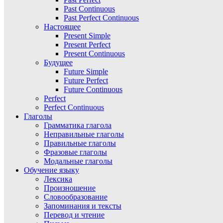
Past Continuous
Past Perfect Continuous
Настоящее
Present Simple
Present Perfect
Present Continuous
Будущее
Future Simple
Future Perfect
Future Continuous
Perfect
Perfect Continuous
Глаголы
Грамматика глагола
Неправильные глаголы
Правильные глаголы
Фразовые глаголы
Модальные глаголы
Обучение языку
Лексика
Произношение
Словообразование
Запоминания и тексты
Перевод и чтение