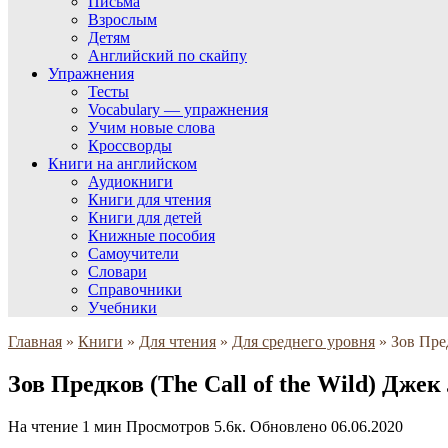
Письма
Взрослым
Детям
Английский по скайпу
Упражнения
Тесты
Vocabulary — упражнения
Учим новые слова
Кроссворды
Книги на английском
Аудиокниги
Книги для чтения
Книги для детей
Книжные пособия
Самоучители
Словари
Справочники
Учебники
Главная
»
Книги
»
Для чтения
»
Для среднего уровня
»
Зов Пред
Зов Предков (The Call of the Wild) Дже
На чтение
1 мин
Просмотров
5.6к.
Обновлено
06.06.2020