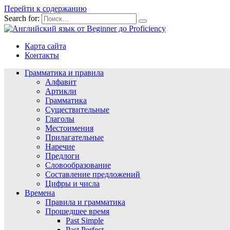
Перейти к содержанию
Search for:
Карта сайта
Контакты
Грамматика и правила
Алфавит
Артикли
Грамматика
Существительные
Глаголы
Местоимения
Прилагательные
Наречие
Предлоги
Словообразование
Составление предложений
Цифры и числа
Времена
Правила и грамматика
Прошедшее время
Past Simple
Past Perfect