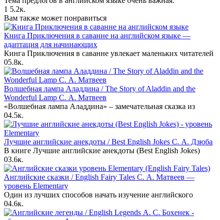
Тема предлогов в английском языке очень важная.
1
5.2к.
Вам также может понравиться
Книга Приключения в саванне на английском языке —
адаптация для начинающих
Кинга Приключения в саванне увлекает маленьких читателей
0
5.8к.
Волшебная лампа Аладдина / The Story of Aladdin and the
Wonderful Lamp С. А. Матвеев
«Волшебная лампа Аладдина» – замечательная сказка из
0
4.5к.
Лучшие английские анекдоты / Best English Jokes С. А. Дзюба
В книге Лучшие английские анекдоты (Best English Jokes)
0
3.6к.
Английские сказки / English Fairy Tales С. А. Матвеев —
уровень Elementary
Один из лучших способов начать изучение английского
0
4.6к.