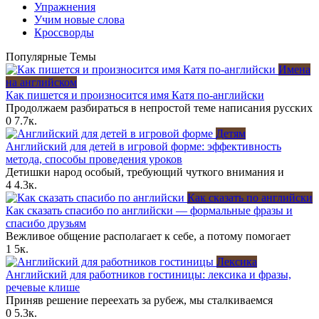
Упражнения
Учим новые слова
Кроссворды
Популярные Темы
Имена
на английском
Как пишется и произносится имя Катя по-английски
Продолжаем разбираться в непростой теме написания русских
0
7.7к.
Детям
Английский для детей в игровой форме: эффективность
метода, способы проведения уроков
Детишки народ особый, требующий чуткого внимания и
4
4.3к.
Как сказать по английски
Как сказать спасибо по английски — формальные фразы и
спасибо друзьям
Вежливое общение располагает к себе, а потому помогает
1
5к.
Лексика
Английский для работников гостиницы: лексика и фразы,
речевые клише
Приняв решение переехать за рубеж, мы сталкиваемся
0
5.3к.