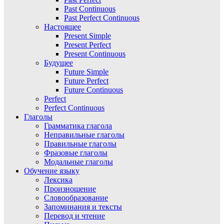
Past Continuous
Past Perfect Continuous
Настоящее
Present Simple
Present Perfect
Present Continuous
Будущее
Future Simple
Future Perfect
Future Continuous
Perfect
Perfect Continuous
Глаголы
Грамматика глагола
Неправильные глаголы
Правильные глаголы
Фразовые глаголы
Модальные глаголы
Обучение языку
Лексика
Произношение
Словообразование
Запоминания и тексты
Перевод и чтение