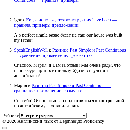
Continuous — правила, примеры
+
Igor
к
Когда используется конструкция have been —
правила, примеры предложений
А в perfect simple разве будет не так: our house was built
my father?
SpeakEnglishWell
к
Разница Past Simple и Past Continuous
— сравнение, применение, грамматика
Спасибо, Мария, и Вам за отзыв! Мы очень рады, что
наш ресурс приносит пользу. Удачи в изучении
английского!
Мария
к
Разница Past Simple и Past Continuous —
сравнение, применение, грамматика
Спасибо! Очень помогло подготовиться к контрольной
по английскому. Поставили пять
Рубрики
© 2026 Английский язык от Beginner до Proficiency