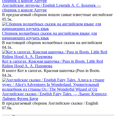
Английские легенды / English Legends А. С. Бохенек —
сборник о короле Артуре
В предлагаемый сборник вошли самые известные английские
0
5.5к.
Сборник волшебных сказок на английском языке для
начинающих изучать язык
В настоящий сборник волшебных сказок на английском
0
4.1к.
Кот в сапогах. Красная шапочка / Puss in Boots. Little Red
Riding Hood А. А. Пахомова
В книге Кот в сапогах. Красная шапочка (Puss in Boots.
0
4.2к.
Английские сказки / English Fairy Tales. — Льюис Кэрролл,
Лаймен Фрэнк Баум
В предлагаемый сборник Английские сказки / English
0
7.6к.