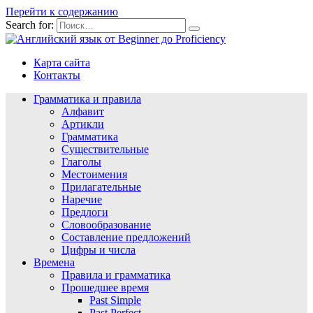
Перейти к содержанию
Search for:
Карта сайта
Контакты
Грамматика и правила
Алфавит
Артикли
Грамматика
Существительные
Глаголы
Местоимения
Прилагательные
Наречие
Предлоги
Словообразование
Составление предложений
Цифры и числа
Времена
Правила и грамматика
Прошедшее время
Past Simple
Past Perfect