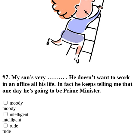
#7.
My son’s very ……… . He doesn’t want to work
in an office all his life. In fact he keeps telling me that
one day he’s going to be Prime Minister.
moody
moody
intelligent
intelligent
rude
rude