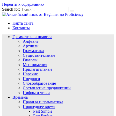
Перейти к содержанию
Search for:
Карта сайта
Контакты
Грамматика и правила
Алфавит
Артикли
Грамматика
Существительные
Глаголы
Местоимения
Прилагательные
Наречие
Предлоги
Словообразование
Составление предложений
Цифры и числа
Времена
Правила и грамматика
Прошедшее время
Past Simple
Past Perfect