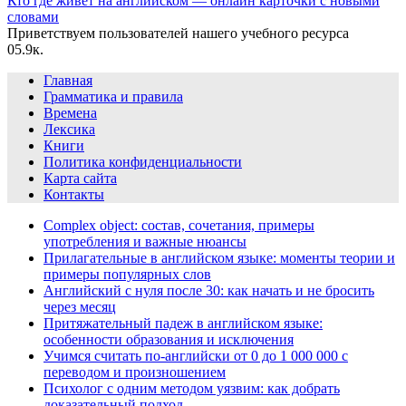
Кто где живет на английском — онлайн карточки с новыми
словами
Приветствуем пользователей нашего учебного ресурса
0
5.9к.
Главная
Грамматика и правила
Времена
Лексика
Книги
Политика конфиденциальности
Карта сайта
Контакты
Complex object: состав, сочетания, примеры
употребления и важные нюансы
Прилагательные в английском языке: моменты теории и
примеры популярных слов
Английский с нуля после 30: как начать и не бросить
через месяц
Притяжательный падеж в английском языке:
особенности образования и исключения
Учимся считать по-английски от 0 до 1 000 000 с
переводом и произношением
Психолог с одним методом уязвим: как добрать
доказательный подход