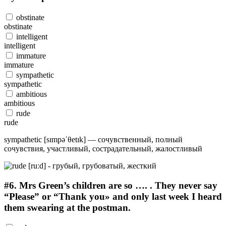
obstinate
obstinate
intelligent
intelligent
immature
immature
sympathetic
sympathetic
ambitious
ambitious
rude
rude
sympathetic [sɪmpəˈθetɪk] — сочувственный, полный
сочувствия, участливый, сострадательный, жалостливый
#6.
Mrs Green’s children are so …. . They never say
“Please” or “Thank you» and only last week I heard
them swearing at the postman.