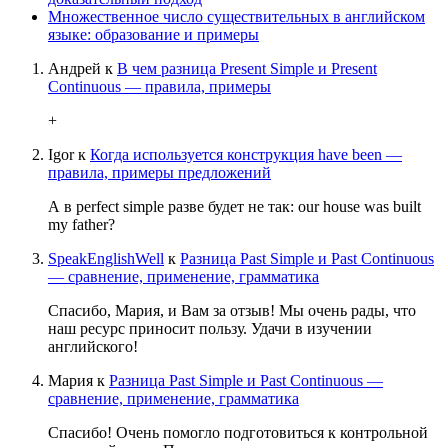
Множественное число существительных в английском
языке: образование и примеры
Андрей
к
В чем разница Present Simple и Present
Continuous — правила, примеры
+
Igor
к
Когда используется конструкция have been —
правила, примеры предложений
А в perfect simple разве будет не так: our house was built
my father?
SpeakEnglishWell
к
Разница Past Simple и Past Continuous
— сравнение, применение, грамматика
Спасибо, Мария, и Вам за отзыв! Мы очень рады, что
наш ресурс приносит пользу. Удачи в изучении
английского!
Мария
к
Разница Past Simple и Past Continuous —
сравнение, применение, грамматика
Спасибо! Очень помогло подготовиться к контрольной