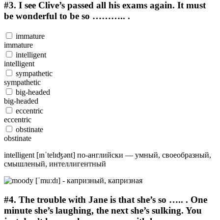
#3.
I see Clive’s passed all his exams again. It must
be wonderful to be so ……….. .
immature
immature
intelligent
intelligent
sympathetic
sympathetic
big-headed
big-headed
eccentric
eccentric
obstinate
obstinate
intelligent [ɪnˈtelɪʤənt] по-английски — умный, своеобразный,
смышленый, интеллигентный
#4.
The trouble with Jane is that she’s so ….. . One
minute she’s laughing, the next she’s sulking. You