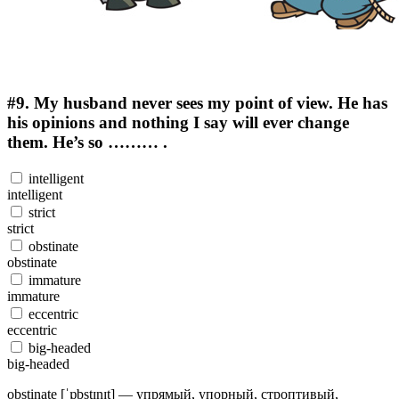
#9.
My husband never sees my point of view. He has
his opinions and nothing I say will ever change
them. He’s so ……… .
intelligent
intelligent
strict
strict
obstinate
obstinate
immature
immature
eccentric
eccentric
big-headed
big-headed
obstinate [ˈɒbstɪnɪt] — упрямый, упорный, строптивый,