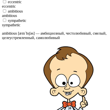
eccentric
eccentric
ambitious
ambitious
sympathetic
sympathetic
ambitious [æmˈbɪʃəs] — амбициозный, честолюбивый, смелый,
целеустремленный, самолюбивый