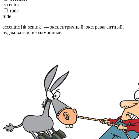
eccentric
rude
rude
eccentric [ɪkˈsentrɪk] — эксцентричный, экстравагантный,
чудаковатый, взбалмошный