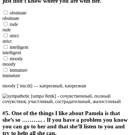
just don’t know where you are with her.
obstinate
obstinate
rude
rude
strict
strict
intelligent
intelligent
moody
moody
immature
immature
moody [ˈmuːdɪ] — капризный, капризная
#5.
One of the things I like about Pamela is that
she’s so ……….. . If you have a problem you know
you can go to her and that she’ll listen to you and
try to help all she can.