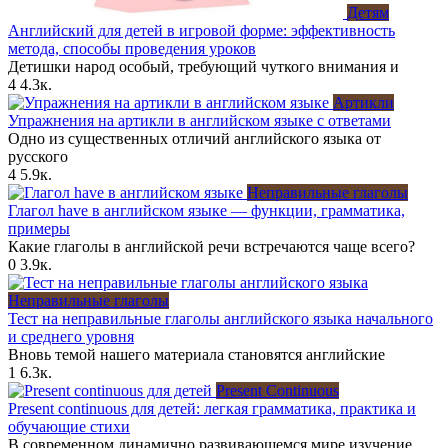
Детям
Английский для детей в игровой форме: эффективность
метода, способы проведения уроков
Детишки народ особый, требующий чуткого внимания и
4
4.3к.
Артикли
Упражнения на артикли в английском языке с ответами
Одно из существенных отличий английского языка от
русского
4
5.9к.
Неправильные глаголы
Глагол have в английском языке — функции, грамматика,
примеры
Какие глаголы в английской речи встречаются чаще всего?
0
3.9к.
Неправильные глаголы
Тест на неправильные глаголы английского языка начального
и среднего уровня
Вновь темой нашего материала становятся английские
1
6.3к.
Present Continuous
Present continuous для детей: легкая грамматика, практика и
обучающие стихи
В современном динамично развивающемся мире изучение