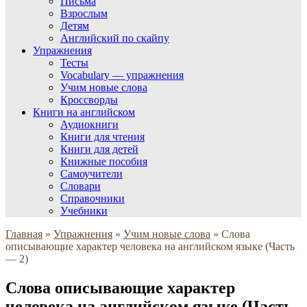
Письма
Взрослым
Детям
Английский по скайпу
Упражнения
Тесты
Vocabulary — упражнения
Учим новые слова
Кроссворды
Книги на английском
Аудиокниги
Книги для чтения
Книги для детей
Книжные пособия
Самоучители
Словари
Справочники
Учебники
Главная
»
Упражнения
»
Учим новые слова
»
Слова
описывающие характер человека на английском языке (Часть
— 2)
Слова описывающие характер
человека на английском языке (Часть