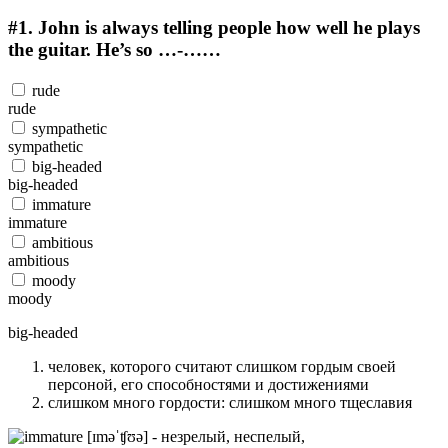
#1.
John is always telling people how well he plays
the guitar. He’s so …-……
rude
rude
sympathetic
sympathetic
big-headed
big-headed
immature
immature
ambitious
ambitious
moody
moody
big-headed
человек, которого считают слишком гордым своей
персоной, его способностями и достижениями
слишком много гордости: слишком много тщеславия