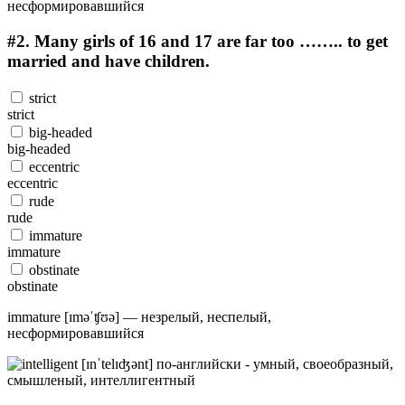
#2.
Many girls of 16 and 17 are far too …….. to get
married and have children.
strict
strict
big-headed
big-headed
eccentric
eccentric
rude
rude
immature
immature
obstinate
obstinate
immature [ɪməˈʧʊə] — незрелый, неспелый,
несформировавшийся