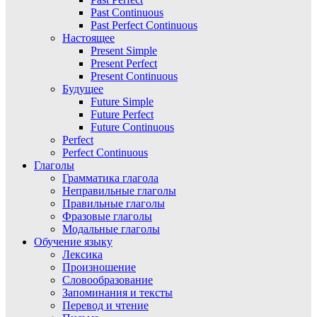
Past Continuous
Past Perfect Continuous
Настоящее
Present Simple
Present Perfect
Present Continuous
Будущее
Future Simple
Future Perfect
Future Continuous
Perfect
Perfect Continuous
Глаголы
Грамматика глагола
Неправильные глаголы
Правильные глаголы
Фразовые глаголы
Модальные глаголы
Обучение языку
Лексика
Произношение
Словообразование
Запоминания и тексты
Перевод и чтение