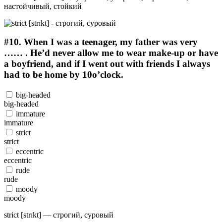
настойчивый, стойкий
#10.
When I was a teenager, my father was very
…… . He’d never allow me to wear make-up or have
a boyfriend, and if I went out with friends I always
had to be home by 10o’clock.
big-headed
big-headed
immature
immature
strict
strict
eccentric
eccentric
rude
rude
moody
moody
strict [strɪkt] — строгий, суровый