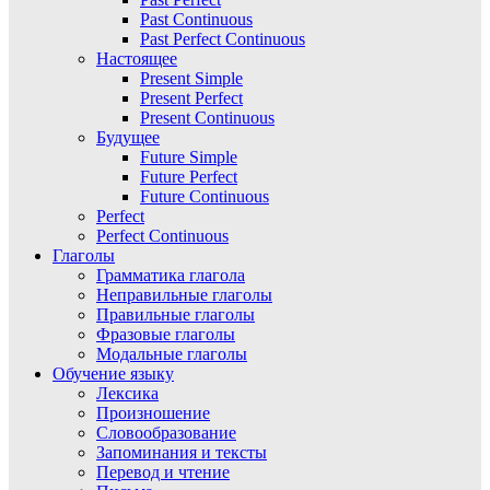
Past Continuous
Past Perfect Continuous
Настоящее
Present Simple
Present Perfect
Present Continuous
Будущее
Future Simple
Future Perfect
Future Continuous
Perfect
Perfect Continuous
Глаголы
Грамматика глагола
Неправильные глаголы
Правильные глаголы
Фразовые глаголы
Модальные глаголы
Обучение языку
Лексика
Произношение
Словообразование
Запоминания и тексты
Перевод и чтение