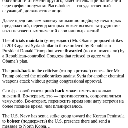
обязанности от имени другого, заместитель. При написании
через дефис получаем: Place-holder — государственный
служащий, должностное лицо.
Далее представляем вашему вниманию подборку некоторых
предложений, перевод которых может вызвать затруднение
из-за неизвестных значений слов или выражений.
The officials
maintain
(утверждают) Mr. Obama proposed strikes
in 2013 against Syria similar to those ordered by Republican
President Donald Trump but were
thwarted
(но им помешали) by
a Republican-controlled Congress that refused to agree with
Obama’s plan.
The
push-back
to the criticism (отпор критике) comes after Mr.
Trump ordered the missile strikes against Syria for another chemical
weapons attack without getting congressional approval.
Сам фразовой глагол
push back
может иметь несколько
значений. Во-первых, это — противостоять, сопротивляться
чему-либо. Во-вторых, переносить время или дату встречи на
более позднее время, чем планировалось.
The U.S. Navy has sent a strike group toward the Korean Peninsula
to
bolster
(поддержать) the U.S. presence there and send a
message to North Korea…