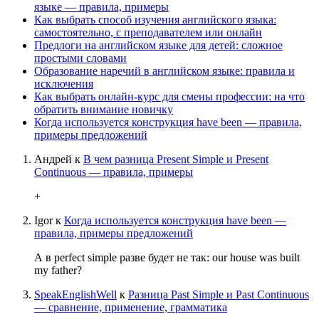
языке — правила, примеры
Как выбрать способ изучения английского языка:
самостоятельно, с преподавателем или онлайн
Предлоги на английском языке для детей: сложное
простыми словами
Образование наречий в английском языке: правила и
исключения
Как выбрать онлайн-курс для смены профессии: на что
обратить внимание новичку
Когда используется конструкция have been — правила,
примеры предложений
Андрей
к
В чем разница Present Simple и Present
Continuous — правила, примеры
+
Igor
к
Когда используется конструкция have been —
правила, примеры предложений
А в perfect simple разве будет не так: our house was built
my father?
SpeakEnglishWell
к
Разница Past Simple и Past Continuous
— сравнение, применение, грамматика