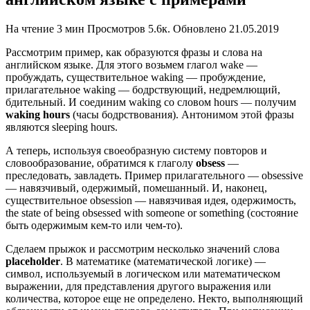
На чтение
3 мин
Просмотров
5.6к.
Обновлено
21.05.2019
Рассмотрим пример, как образуются фразы и слова на
английском языке. Для этого возьмем глагол wake —
пробуждать, существительное waking — пробуждение,
прилагательное waking — бодрствующий, недремлющий,
бдительный. И соединим waking со словом hours — получим
waking hours
(часы бодрствования). Антонимом этой фразы
являются sleeping hours.
А теперь, используя своеобразную систему повторов и
словообразование, обратимся к глаголу
obsess
—
преследовать, завладеть. Пример прилагательного — obsessive
— навязчивый, одержимый, помешанный. И, наконец,
существительное obsession — навязчивая идея, одержимость,
the state of being obsessed with someone or something (состояние
быть одержимым кем-то или чем-то).
Сделаем прыжок и рассмотрим несколько значений слова
placeholder
. В математике (математической логике) —
символ, используемый в логическом или математическом
выражении, для представления другого выражения или
количества, которое еще не определено. Некто, выполняющий