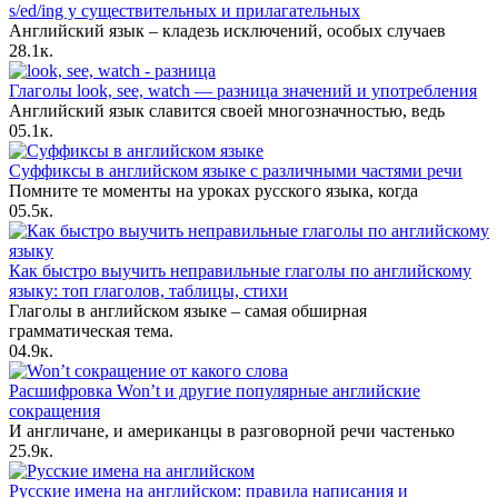
s/ed/ing у существительных и прилагательных
Английский язык – кладезь исключений, особых случаев
2
8.1к.
Глаголы look, see, watch — разница значений и употребления
Английский язык славится своей многозначностью, ведь
0
5.1к.
Суффиксы в английском языке с различными частями речи
Помните те моменты на уроках русского языка, когда
0
5.5к.
Как быстро выучить неправильные глаголы по английскому
языку: топ глаголов, таблицы, стихи
Глаголы в английском языке – самая обширная
грамматическая тема.
0
4.9к.
Расшифровка Won’t и другие популярные английские
сокращения
И англичане, и американцы в разговорной речи частенько
2
5.9к.
Русские имена на английском: правила написания и