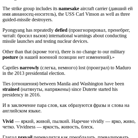
The strike group includes its
namesake
aircraft carrier (давший ей
имя авианосец-носитель), the USS Carl Vinson as well as three
guided-missile destroyers.
Pyongyang has repeatedly
defied
(проигнорировал, пренебрег,
читай: бросил вызов) international warnings about conducting
missile launches and testing nuclear devices.
Other than that (кроме того), there is no change to our military
posture
(в нашей военной позиции нет изменений).»
Capriles
narrowly
(слегка, немного) lost (проиграл) to Maduro
in the 2013 presidential election.
Ties (отношения) between Manila and Washington have been
strained
(натянуты, напряжены) since Duterte started his
presidency in 2016.
И в заключение пара слов, как образуются фразы и слова на
английском языке.
Vivid
— яркий, живой, пылкий. Наречие vividly — ярко, живо,
четко. Vividness — яркость, живость, блеск.
Глагол
prevail
переводится как преобладать, превалировать,