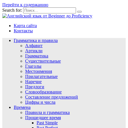
Перейти к содержанию
Search for:
Карта сайта
Контакты
Грамматика и правила
Алфавит
Артикли
Грамматика
Существительные
Глаголы
Местоимения
Прилагательные
Наречие
Предлоги
Словообразование
Составление предложений
Цифры и числа
Времена
Правила и грамматика
Прошедшее время
Past Simple
Past Perfect