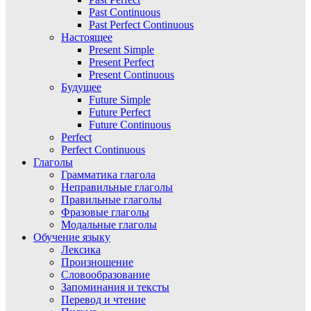
Past Continuous
Past Perfect Continuous
Настоящее
Present Simple
Present Perfect
Present Continuous
Будущее
Future Simple
Future Perfect
Future Continuous
Perfect
Perfect Continuous
Глаголы
Грамматика глагола
Неправильные глаголы
Правильные глаголы
Фразовые глаголы
Модальные глаголы
Обучение языку
Лексика
Произношение
Словообразование
Запоминания и тексты
Перевод и чтение