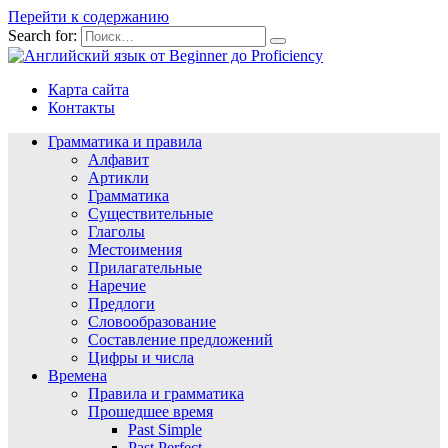
Перейти к содержанию
Search for:
Карта сайта
Контакты
Грамматика и правила
Алфавит
Артикли
Грамматика
Существительные
Глаголы
Местоимения
Прилагательные
Наречие
Предлоги
Словообразование
Составление предложений
Цифры и числа
Времена
Правила и грамматика
Прошедшее время
Past Simple
Past Perfect