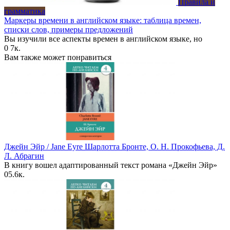
Правила и
грамматика
Маркеры времени в английском языке: таблица времен,
списки слов, примеры предложений
Вы изучили все аспекты времен в английском языке, но
0
7к.
Вам также может понравиться
Джейн Эйр / Jane Eyre Шарлотта Бронте, О. Н. Прокофьева, Д.
Л. Абрагин
В книгу вошел адаптированный текст романа «Джейн Эйр»
0
5.6к.