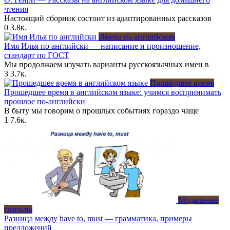
чтения
Настоящий сборник состоит из адаптированных рассказов
0
3.8к.
Имена на английском
Имя Илья по английски — написание и произношение,
стандарт по ГОСТ
Мы продолжаем изучать варианты русскоязычных имен в
3
3.7к.
Прошедшее время
Прошедшее время в английском языке: учимся воспринимать
прошлое по-английски
В быту мы говорим о прошлых событиях гораздо чаще
1
7.6к.
Модальные
глаголы
Разница между have to, must — грамматика, примеры
предложений