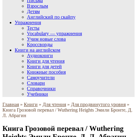
Письма
Взрослым
Детям
Английский по скайпу
Упражнения
Тесты
Vocabulary — упражнения
Учим новые слова
Кроссворды
Книги на английском
Аудиокниги
Книги для чтения
Книги для детей
Книжные пособия
Самоучители
Словари
Справочники
Учебники
Главная
»
Книги
»
Для чтения
»
Для продвинутого уровня
»
Книга Грозовой перевал / Wuthering Heights Эмили Бронте, Д.
Л. Абрагин
Книга Грозовой перевал / Wuthering
Heights Эмили Бронте, Д. Л. Абрагин