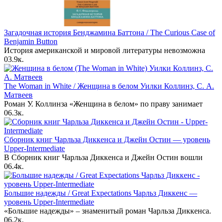
Загадочная история Бенджамина Баттона / The Curious Case of
Benjamin Button
История американской и мировой литературы невозможна
0
3.9к.
The Woman in White / Женщина в белом Уилки Коллинз, С. А.
Матвеев
Роман У. Коллинза «Женщина в белом» по праву занимает
0
6.3к.
Сборник книг Чарльза Диккенса и Джейн Остин — уровень
Upper-Intermediate
В Сборник книг Чарльза Диккенса и Джейн Остин вошли
0
6.4к.
Большие надежды / Great Expectations Чарльз Диккенс —
уровень Upper-Intermediate
«Большие надежды» – знаменитый роман Чарльза Диккенса.
0
6.2к.