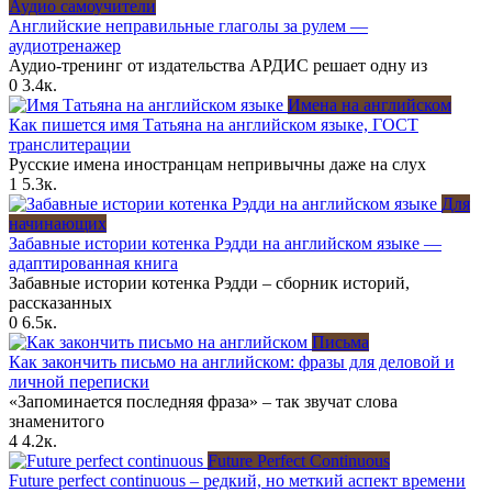
Аудио самоучители
Английские неправильные глаголы за рулем —
аудиотренажер
Аудио-тренинг от издательства АРДИС решает одну из
0
3.4к.
Имена на английском
Как пишется имя Татьяна на английском языке, ГОСТ
транслитерации
Русские имена иностранцам непривычны даже на слух
1
5.3к.
Для
начинающих
Забавные истории котенка Рэдди на английском языке —
адаптированная книга
Забавные истории котенка Рэдди – сборник историй,
рассказанных
0
6.5к.
Письма
Как закончить письмо на английском: фразы для деловой и
личной переписки
«Запоминается последняя фраза» – так звучат слова
знаменитого
4
4.2к.
Future Perfect Continuous
Future perfect continuous – редкий, но меткий аспект времени