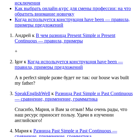
исключения
Как выбрать онлайн-курс для смены профессии: на что
обратить внимание новичку
Когда используется конструкция have been — правила,
примеры предложений
Андрей
к
В чем разница Present Simple и Present
Continuous — правила, примеры
+
Igor
к
Когда используется конструкция have been —
правила, примеры предложений
А в perfect simple разве будет не так: our house was built
my father?
SpeakEnglishWell
к
Разница Past Simple и Past Continuous
— сравнение, применение, грамматика
Спасибо, Мария, и Вам за отзыв! Мы очень рады, что
наш ресурс приносит пользу. Удачи в изучении
английского!
Мария
к
Разница Past Simple и Past Continuous —
сравнение, применение, грамматика