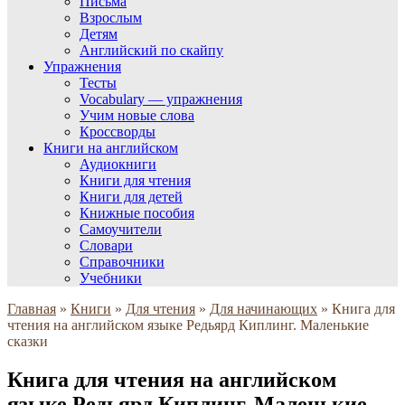
Письма
Взрослым
Детям
Английский по скайпу
Упражнения
Тесты
Vocabulary — упражнения
Учим новые слова
Кроссворды
Книги на английском
Аудиокниги
Книги для чтения
Книги для детей
Книжные пособия
Самоучители
Словари
Справочники
Учебники
Главная
»
Книги
»
Для чтения
»
Для начинающих
»
Книга для
чтения на английском языке Редьярд Киплинг. Маленькие
сказки
Книга для чтения на английском
языке Редьярд Киплинг. Маленькие