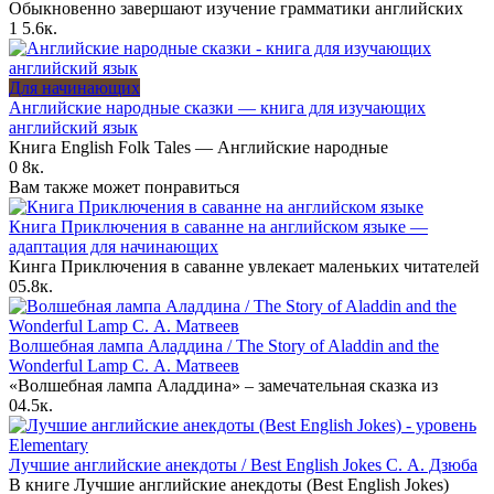
Обыкновенно завершают изучение грамматики английских
1
5.6к.
Для начинающих
Английские народные сказки — книга для изучающих
английский язык
Книга English Folk Tales — Английские народные
0
8к.
Вам также может понравиться
Книга Приключения в саванне на английском языке —
адаптация для начинающих
Кинга Приключения в саванне увлекает маленьких читателей
0
5.8к.
Волшебная лампа Аладдина / The Story of Aladdin and the
Wonderful Lamp С. А. Матвеев
«Волшебная лампа Аладдина» – замечательная сказка из
0
4.5к.
Лучшие английские анекдоты / Best English Jokes С. А. Дзюба
В книге Лучшие английские анекдоты (Best English Jokes)