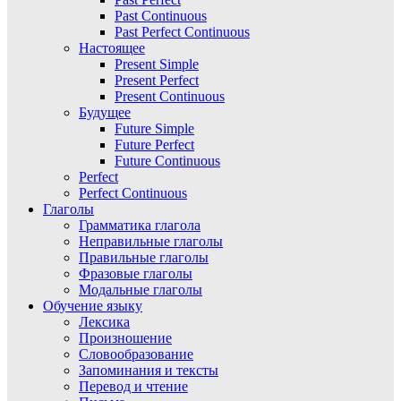
Past Continuous
Past Perfect Continuous
Настоящее
Present Simple
Present Perfect
Present Continuous
Будущее
Future Simple
Future Perfect
Future Continuous
Perfect
Perfect Continuous
Глаголы
Грамматика глагола
Неправильные глаголы
Правильные глаголы
Фразовые глаголы
Модальные глаголы
Обучение языку
Лексика
Произношение
Словообразование
Запоминания и тексты
Перевод и чтение