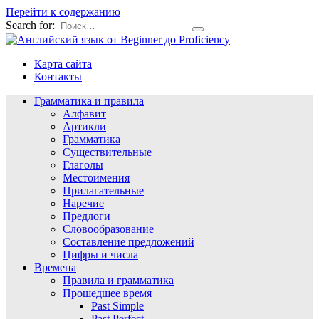
Перейти к содержанию
Search for:
Карта сайта
Контакты
Грамматика и правила
Алфавит
Артикли
Грамматика
Существительные
Глаголы
Местоимения
Прилагательные
Наречие
Предлоги
Словообразование
Составление предложений
Цифры и числа
Времена
Правила и грамматика
Прошедшее время
Past Simple
Past Perfect