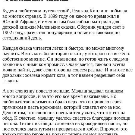
Будучи любителем путешествий, Редьярд Киплинг побывал
во многих странах. В 1899 году он какое-то время жил в
Южной Африке, и именно там был собран материал для
детской книжки Маленькие сказки. Сборник увидел свет в
1902 году, сразу стал популярным и остается таковым по
сегодняшний день.
Каждая сказка читается легко и быстро, но может многому
научить. Взять хотя бы историю о коте, у которого на всё есть
собственное мнение. Он независим, но готов жить с людьми,
заключив с ними компромисс. Оказывается, таковой всегда
можно найти, даже если стороны совсем разные. И в итоге все
довольны: хозяева кормят кота, а тот взамен разрешает себя
гладить.
А вот слоненку повезло меньше. Малыш задавал слишком
много вопросов, и за это его все время наказывали. Но
любопытство неизменно брало верх, что и привело героя
прямиком в пасть крокодила, который схватил его за нос.
Дело в том, что слоненок очень хотел узнать, что тот ест на
обед. К счастью, малышу удалось спастись благодаря помощи
питона. Гигант вытащил слоненка из крокодильей пасти, но
нос остался вытянутым и превратился в хобот. Впрочем, это
только пошло герою на пользу: теперь он мог доставать