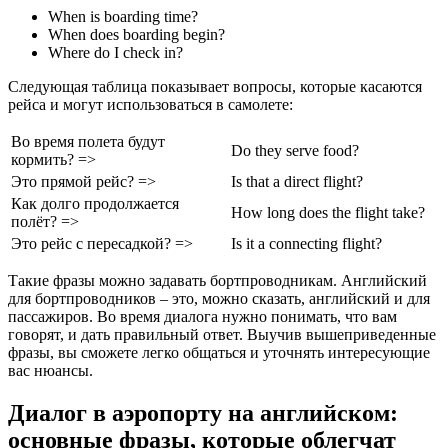
When is boarding time?
When does boarding begin?
Where do I check in?
Следующая таблица показывает вопросы, которые касаются
рейса и могут использоваться в самолете:
Во время полета будут
Do they serve food?
кормить? =>
Это прямой рейс? =>
Is that a direct flight?
Как долго продолжается
How long does the flight take?
полёт? =>
Это рейс с пересадкой? =>
Is it a connecting flight?
Такие фразы можно задавать бортпроводникам. Английский
для бортпроводников – это, можно сказать, английский и для
пассажиров. Во время диалога нужно понимать, что вам
говорят, и дать правильный ответ. Выучив вышеприведенные
фразы, вы сможете легко общаться и уточнять интересующие
вас нюансы.
Диалог в аэропорту на английском:
основные фразы, которые облегчат