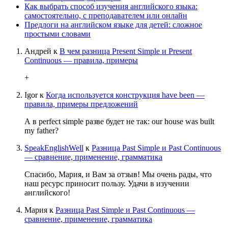
Как выбрать способ изучения английского языка:
самостоятельно, с преподавателем или онлайн
Предлоги на английском языке для детей: сложное
простыми словами
Андрей
к
В чем разница Present Simple и Present
Continuous — правила, примеры
+
Igor
к
Когда используется конструкция have been —
правила, примеры предложений
А в perfect simple разве будет не так: our house was built
my father?
SpeakEnglishWell
к
Разница Past Simple и Past Continuous
— сравнение, применение, грамматика
Спасибо, Мария, и Вам за отзыв! Мы очень рады, что
наш ресурс приносит пользу. Удачи в изучении
английского!
Мария
к
Разница Past Simple и Past Continuous —
сравнение, применение, грамматика