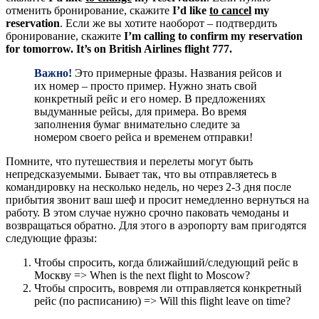
отменить бронирование, скажите
I’d like
to cancel
my
reservation
. Если же вы хотите наоборот – подтвердить
бронирование, скажите
I’m calling to confirm my reservation
for tomorrow. It’s on British Airlines flight 777.
Важно!
Это примерные фразы. Названия рейсов и
их номер – просто пример. Нужно знать свой
конкретный рейс и его номер. В предложениях
выдуманные рейсы, для примера. Во время
заполнения бумаг внимательно следите за
номером своего рейса и временем отправки!
Помните, что путешествия и перелеты могут быть
непредсказуемыми. Бывает так, что вы отправляетесь в
командировку на несколько недель, но через 2-3 дня после
прибытия звонит ваш шеф и просит немедленно вернуться на
работу. В этом случае нужно срочно паковать чемоданы и
возвращаться обратно. Для этого в аэропорту вам пригодятся
следующие фразы:
Чтобы спросить, когда ближайший/следующий рейс в
Москву => When is the next flight to Moscow?
Чтобы спросить, вовремя ли отправляется конкретный
рейс (по расписанию) => Will this flight leave on time?