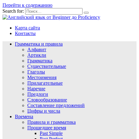
Перейти к содержанию
Search for:
Карта сайта
Контакты
Грамматика и правила
Алфавит
Артикли
Грамматика
Существительные
Глаголы
Местоимения
Прилагательные
Наречие
Предлоги
Словообразование
Составление предложений
Цифры и числа
Времена
Правила и грамматика
Прошедшее время
Past Simple
Past Perfect