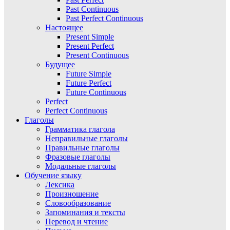
Past Continuous
Past Perfect Continuous
Настоящее
Present Simple
Present Perfect
Present Continuous
Будущее
Future Simple
Future Perfect
Future Continuous
Perfect
Perfect Continuous
Глаголы
Грамматика глагола
Неправильные глаголы
Правильные глаголы
Фразовые глаголы
Модальные глаголы
Обучение языку
Лексика
Произношение
Словообразование
Запоминания и тексты
Перевод и чтение