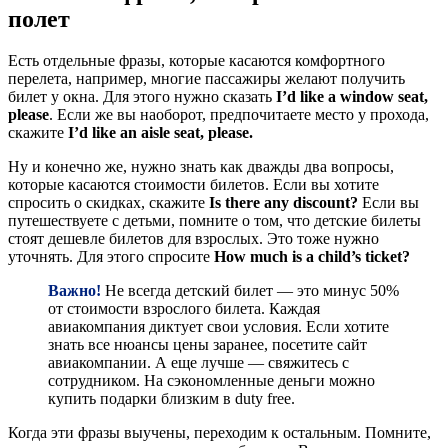
полет
Есть отдельные фразы, которые касаются комфортного
перелета, например, многие пассажиры желают получить
билет у окна. Для этого нужно сказать
I’d like a window seat,
please
. Если же вы наоборот, предпочитаете место у прохода,
скажите
I’d like an aisle seat, please.
Ну и конечно же, нужно знать как дважды два вопросы,
которые касаются стоимости билетов. Если вы хотите
спросить о скидках, скажите
Is there any discount?
Если вы
путешествуете с детьми, помните о том, что детские билеты
стоят дешевле билетов для взрослых. Это тоже нужно
уточнять. Для этого спросите
How much is a child’s ticket?
Важно!
Не всегда детский билет — это минус 50%
от стоимости взрослого билета. Каждая
авиакомпания диктует свои условия. Если хотите
знать все нюансы цены заранее, посетите сайт
авиакомпании. А еще лучше — свяжитесь с
сотрудником. На сэкономленные деньги можно
купить подарки близким в duty free.
Когда эти фразы выучены, переходим к остальным. Помните,