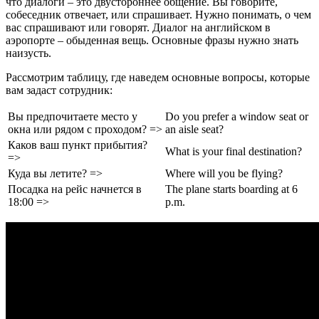
что диалоги – это двустороннее общение. Вы говорите,
собеседник отвечает, или спрашивает. Нужно понимать, о чем
вас спрашивают или говорят. Диалог на английском в
аэропорте – обыденная вещь. Основные фразы нужно знать
наизусть.
Рассмотрим таблицу, где наведем основные вопросы, которые
вам задаст сотрудник:
Вы предпочитаете место у
Do you prefer a window seat or
окна или рядом с проходом? =>
an aisle seat?
Каков ваш пункт прибытия?
What is your final destination?
=>
Куда вы летите? =>
Where will you be flying?
Посадка на рейс начнется в
The plane starts boarding at 6
18:00 =>
p.m.