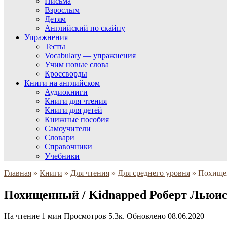
Письма
Взрослым
Детям
Английский по скайпу
Упражнения
Тесты
Vocabulary — упражнения
Учим новые слова
Кроссворды
Книги на английском
Аудиокниги
Книги для чтения
Книги для детей
Книжные пособия
Самоучители
Словари
Справочники
Учебники
Главная
»
Книги
»
Для чтения
»
Для среднего уровня
»
Похищен
Похищенный / Kidnapped Роберт Льюис 
На чтение
1 мин
Просмотров
5.3к.
Обновлено
08.06.2020