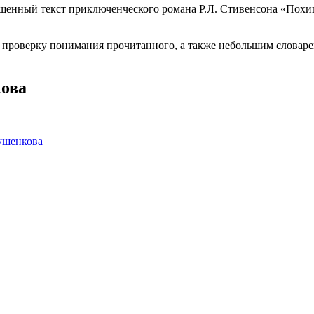
щенный текст приключенческого романа Р.Л. Стивенсона «Пох
 проверку понимания прочитанного, а также небольшим словар
кова