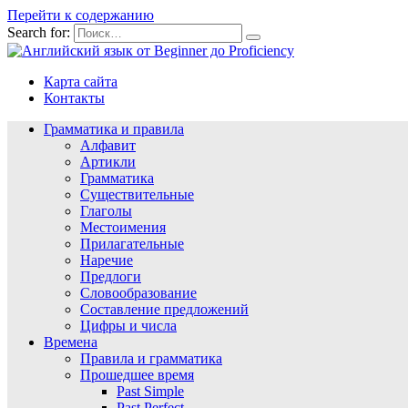
Перейти к содержанию
Search for:
Карта сайта
Контакты
Грамматика и правила
Алфавит
Артикли
Грамматика
Существительные
Глаголы
Местоимения
Прилагательные
Наречие
Предлоги
Словообразование
Составление предложений
Цифры и числа
Времена
Правила и грамматика
Прошедшее время
Past Simple
Past Perfect