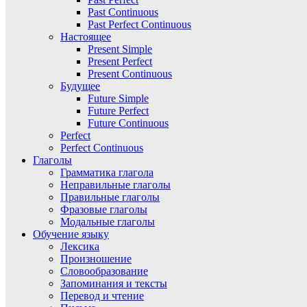
Past Continuous
Past Perfect Continuous
Настоящее
Present Simple
Present Perfect
Present Continuous
Будущее
Future Simple
Future Perfect
Future Continuous
Perfect
Perfect Continuous
Глаголы
Грамматика глагола
Неправильные глаголы
Правильные глаголы
Фразовые глаголы
Модальные глаголы
Обучение языку
Лексика
Произношение
Словообразование
Запоминания и тексты
Перевод и чтение