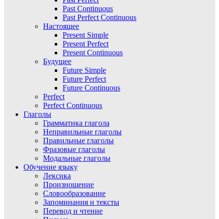
Past Continuous
Past Perfect Continuous
Настоящее
Present Simple
Present Perfect
Present Continuous
Будущее
Future Simple
Future Perfect
Future Continuous
Perfect
Perfect Continuous
Глаголы
Грамматика глагола
Неправильные глаголы
Правильные глаголы
Фразовые глаголы
Модальные глаголы
Обучение языку
Лексика
Произношение
Словообразование
Запоминания и тексты
Перевод и чтение