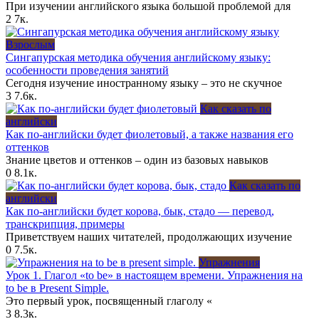
При изучении английского языка большой проблемой для
2
7к.
Взрослым
Сингапурская методика обучения английскому языку:
особенности проведения занятий
Сегодня изучение иностранному языку – это не скучное
3
7.6к.
Как сказать по
английски
Как по-английски будет фиолетовый, а также названия его
оттенков
Знание цветов и оттенков – один из базовых навыков
0
8.1к.
Как сказать по
английски
Как по-английски будет корова, бык, стадо — перевод,
транскрипция, примеры
Приветствуем наших читателей, продолжающих изучение
0
7.5к.
Упражнения
Урок 1. Глагол «to be» в настоящем времени. Упражнения на
to be в Present Simple.
Это первый урок, посвященный глаголу «
3
8.3к.