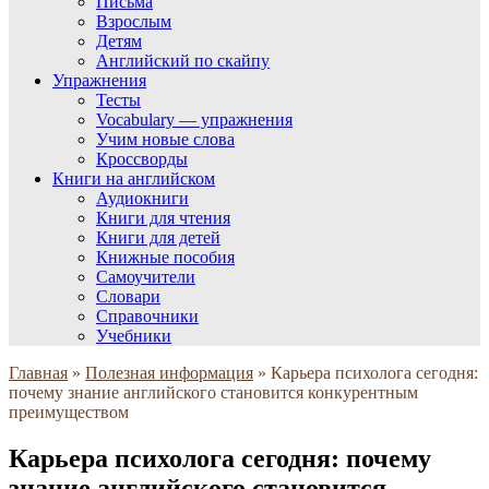
Письма
Взрослым
Детям
Английский по скайпу
Упражнения
Тесты
Vocabulary — упражнения
Учим новые слова
Кроссворды
Книги на английском
Аудиокниги
Книги для чтения
Книги для детей
Книжные пособия
Самоучители
Словари
Справочники
Учебники
Главная
»
Полезная информация
»
Карьера психолога сегодня:
почему знание английского становится конкурентным
преимуществом
Карьера психолога сегодня: почему
знание английского становится