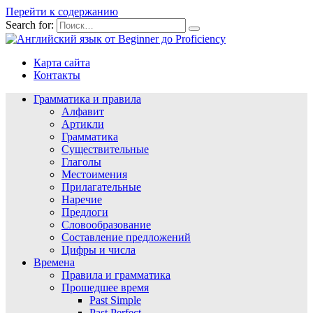
Перейти к содержанию
Search for:
Карта сайта
Контакты
Грамматика и правила
Алфавит
Артикли
Грамматика
Существительные
Глаголы
Местоимения
Прилагательные
Наречие
Предлоги
Словообразование
Составление предложений
Цифры и числа
Времена
Правила и грамматика
Прошедшее время
Past Simple
Past Perfect