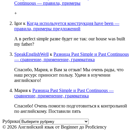
Continuous — правила, примеры
+
Igor
к
Когда используется конструкция have been —
правила, примеры предложений
А в perfect simple разве будет не так: our house was built
my father?
SpeakEnglishWell
к
Разница Past Simple и Past Continuous
— сравнение, применение, грамматика
Спасибо, Мария, и Вам за отзыв! Мы очень рады, что
наш ресурс приносит пользу. Удачи в изучении
английского!
Мария
к
Разница Past Simple и Past Continuous —
сравнение, применение, грамматика
Спасибо! Очень помогло подготовиться к контрольной
по английскому. Поставили пять
Рубрики
© 2026 Английский язык от Beginner до Proficiency