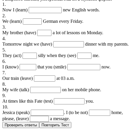
1.
Now I (learn)
new English words.
2.
We (learn)
German every Friday.
3.
My brother (have)
a lot of lessons on Monday.
4.
Tomorrow night we (have)
dinner with my parents.
5.
They (act)
silly when they (see)
me.
6.
I (know)
that you (smile)
now.
7.
Our train (leave)
at 03 a.m.
8.
My wife (talk)
on her mobile phone.
9.
At times like this Fate (test)
you.
10.
Jessica (speak)
. I (to be not)
home,
please, (leave)
a message.