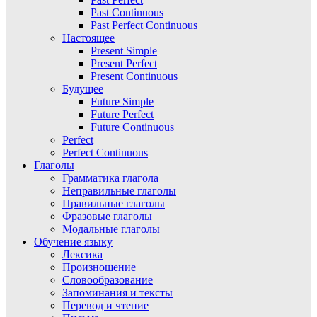
Past Continuous
Past Perfect Continuous
Настоящее
Present Simple
Present Perfect
Present Continuous
Будущее
Future Simple
Future Perfect
Future Continuous
Perfect
Perfect Continuous
Глаголы
Грамматика глагола
Неправильные глаголы
Правильные глаголы
Фразовые глаголы
Модальные глаголы
Обучение языку
Лексика
Произношение
Словообразование
Запоминания и тексты
Перевод и чтение