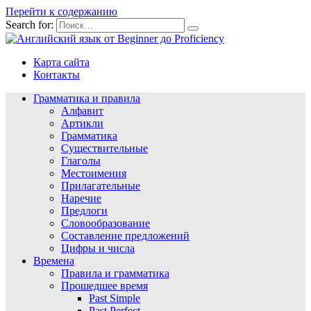
Перейти к содержанию
Search for:
Карта сайта
Контакты
Грамматика и правила
Алфавит
Артикли
Грамматика
Существительные
Глаголы
Местоимения
Прилагательные
Наречие
Предлоги
Словообразование
Составление предложений
Цифры и числа
Времена
Правила и грамматика
Прошедшее время
Past Simple
Past Perfect