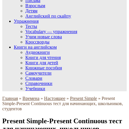
Письма
Взрослым
Детям
Английский по скайпу
Упражнения
Тесты
Vocabulary — упражнения
Учим новые слова
Кроссворды
Книги на английском
Аудиокниги
Книги для чтения
Книги для детей
Книжные пособия
Самоучители
Словари
Справочники
Учебники
Главная
»
Времена
»
Настоящее
»
Present Simple
»
Present
Simple-Present Continuous тест для начинающих, школьников,
студентов
Present Simple-Present Continuous тест
для начинающих, школьников,