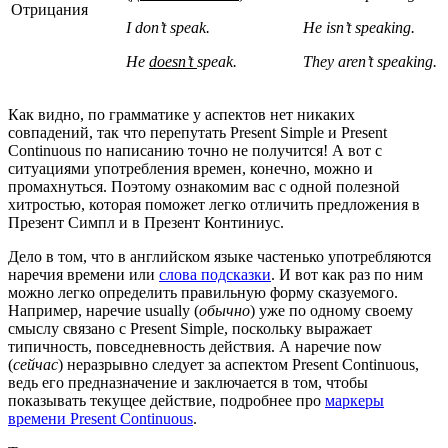
Отрицания
I don’t speak.
He isn’t speaking.
He
doesn’t
speak.
They aren’t speaking.
Как видно, по грамматике у аспектов нет никаких
совпадений, так что перепутать Present Simple и Present
Continuous по написанию точно не получится! А вот с
ситуациями употребления времен, конечно, можно и
промахнуться. Поэтому ознакомим вас с одной полезной
хитростью, которая поможет легко отличить предложения в
Презент Симпл и в Презент Континиус.
Дело в том, что в английском языке частенько употребляются
наречия времени или
слова подсказки
. И вот как раз по ним
можно легко определить правильную форму сказуемого.
Например, наречие usually (
обычно
) уже по одному своему
смыслу связано с Present Simple, поскольку выражает
типичность, повседневность действия. А наречие now
(
сейчас
) неразрывно следует за аспектом Present Continuous,
ведь его предназначение и заключается в том, чтобы
показывать текущее действие, подробнее про
маркеры
времени Present Continuous
.