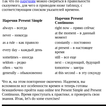
Так что по
наречиям
можно сверяться в правильности
сказуемого, для чего и приводим ниже таблицу, с
соответствующим списком указателей времени.
Наречия
Present
Наречия
Present Simple
Continuous
always – всегда
right now – прямо сейчас
at the moment – в данный
never – никогда
момент
as a rule – как правило
constantly – постоянно
at present – в настоящее
every day – каждый день
время
sometimes – иногда
still – все еще
seldom – редко
next – следующий, будущий
often – часто
tomorrow – завтра
generally – обыкновенно
at this second – в эту секунду
Что ж, на этом повторение окончено. Надеемся, вы
вспомнили все особенности времен и теперь готовы
безошибочно пройти наш online test Present Simple and Present
Continuous. Время приступать к практике, и проверить свои
знания. Итак, let’s do some exercises!