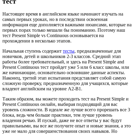
тест
Настоящее время в английском языке начинают изучать на
самых первых уроках, но в последствии освоенная
информация еще дополняется важными нюансами, которые на
первых порах только мешали бы пониманию. Поэтому наш
тест Present Simple vs Continuous основывается на
прохождении в несколько этапов.
Начальная ступень содержит
тесты
, предназначенные для
новичков, детей и школьников 2-3 классов. Средний этап
работы более требовательный, и здесь на Present Simple and
Present Continuous тест пройдет уже 5 или 6 класс школы, или
же начинающие, основательно освоившие данные аспекты.
Наконец, третий этап испытания представляет собой самую
сложную проверку, предназначенную для учащихся, которые
владеют английским на уровне A2-B1.
Таким образом, вы можете проходить тест на Present Simple и
Present Continuous онлайн, выбирая подходящий для вас
уровень сложности. В идеале же лучше всего прорешать все 3
блока, ведь чем больше практики, тем лучше уровень
владения речью. И пускай, даже не все ответы у вас будут
правильными, вы все же получите опыт и новые знания, а это
уже не мало для совершенствования своих навыков. Но