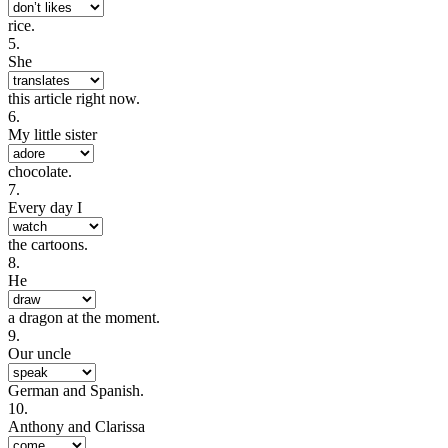
rice.
5.
She
this article right now.
6.
My little sister
chocolate.
7.
Every day I
the cartoons.
8.
He
a dragon at the moment.
9.
Our uncle
German and Spanish.
10.
Anthony and Clarissa