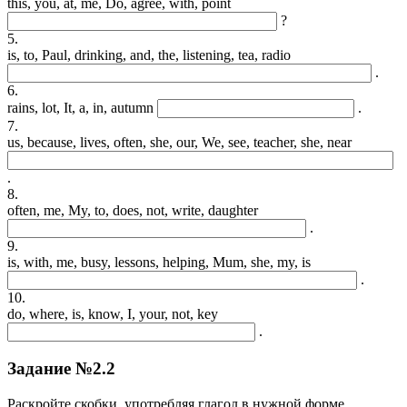
this, you, at, me, Do, agree, with, point
?
5.
is, to, Paul, drinking, and, the, listening, tea, radio
.
6.
rains, lot, It, a, in, autumn
.
7.
us, because, lives, often, she, our, We, see, teacher, she, near
.
8.
often, me, My, to, does, not, write, daughter
.
9.
is, with, me, busy, lessons, helping, Mum, she, my, is
.
10.
do, where, is, know, I, your, not, key
.
Задание №2.2
Раскройте скобки, употребляя глагол в нужной форме.