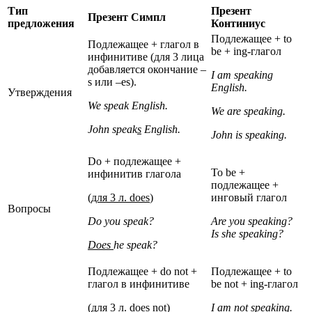
Тип
Презент
Презент Симпл
предложения
Континиус
Подлежащее + to
Подлежащее + глагол в
be + ing-глагол
инфинитиве (для 3 лица
добавляется окончание –
I am speaking
s или –es).
English.
Утверждения
We speak English.
We are speaking.
John speak
s
English.
John is speaking.
Do + подлежащее +
To be +
инфинитив глагола
подлежащее +
(
для 3 л.
does
)
инговый глагол
Вопросы
Do you speak?
Are you speaking?
Is she speaking?
Does
he speak?
Подлежащее + do not +
Подлежащее + to
глагол в инфинитиве
be not + ing-глагол
(
для
3 л
. does not
)
I am not speaking.