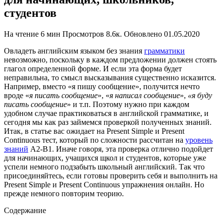
студентов
На чтение
6 мин
Просмотров
8.6к.
Обновлено
01.05.2020
Овладеть английским языком без знания
грамматики
невозможно, поскольку в каждом предложении должен стоять
глагол определенной форме. И если эта форма будет
неправильна, то смысл высказывания существенно исказится.
Например, вместо «я пишу сообщение», получится нечто
вроде «
я писать сообщение
», «
я написал сообщение
»,
«я буду
писать сообщение
» и т.п. Поэтому нужно при каждом
удобном случае практиковаться в английской грамматике, и
сегодня мы как раз займемся проверкой полученных знаний.
Итак, в статье вас ожидает на Present Simple и Present
Continuous тест, который по сложности рассчитан на
уровень
знаний
A2-B1. Иначе говоря, эта проверка отлично подойдет
для начинающих, учащихся щкол и студентов, которые уже
успели немного подзабыть школьный английский. Так что
присоединяйтесь, если готовы проверить себя и выполнить на
Present Simple и Present Continuous упражнения онлайн. Но
прежде немного повторим теорию.
Содержание