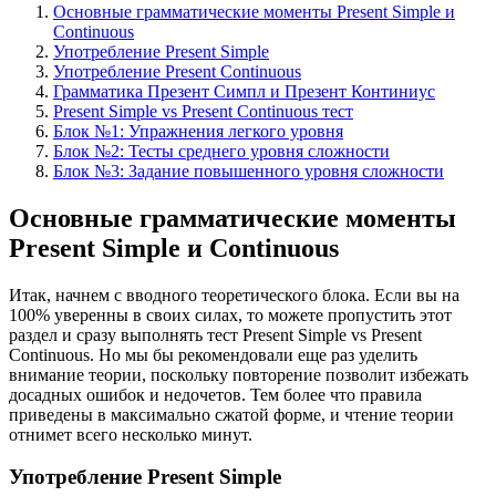
Основные грамматические моменты Present Simple и
Continuous
Употребление Present Simple
Употребление Present Continuous
Грамматика Презент Симпл и Презент Континиус
Present Simple vs Present Continuous тест
Блок №1: Упражнения легкого уровня
Блок №2: Тесты среднего уровня сложности
Блок №3: Задание повышенного уровня сложности
Основные грамматические моменты
Present Simple и Continuous
Итак, начнем с вводного теоретического блока. Если вы на
100% уверенны в своих силах, то можете пропустить этот
раздел и сразу выполнять тест Present Simple vs Present
Continuous. Но мы бы рекомендовали еще раз уделить
внимание теории, поскольку повторение позволит избежать
досадных ошибок и недочетов. Тем более что правила
приведены в максимально сжатой форме, и чтение теории
отнимет всего несколько минут.
Употребление Present Simple