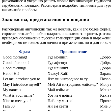
раскованнее и уверенно решать любые возникающие трудности
зарубежных поездках. Рассмотрим подробно типичные для тури
каких-либо проблем.
Знакомства, представления и прощания
Разговорный английский так же вежлив, как и его более форм
спросить что-либо, поблагодарить и вежливо завершить разгов
приведем обозначение русской транскрипции слов и выражений,
необходимо не только для личного применения, но и для того, 
Фраза
Произношение
Good morning!
Гуд монинг!
Добро
Good afternoon!
Гуд афтэнун!
Добры
Good evening!
Гуд ивнинг!
Добры
Hello! Hi!
Хэлоу! Хай!
Здрав
Let me introduce you to
Лэт ми интродьюс ю ту
Позво
May I introduce myself?
Мэй Ай интродьюс майсэлф?
Могу 
My name is…
Май нэйм из…
Меня 
What is your name?
Уот из ё нэйм?
Как ва
Nice to meet you!
Найс ту мит ю!
Прият
I am 30
Ай эм сёёти
Мне 30