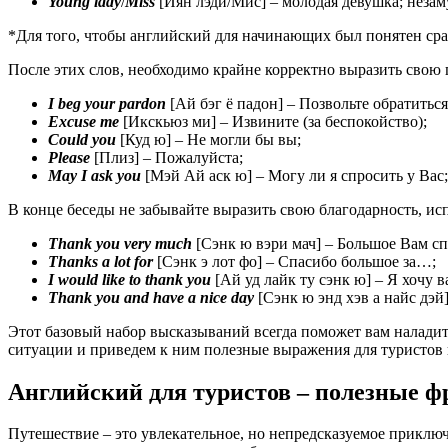
Young
lady
/
Miss
[Йян лэди/Мис] – молодая девушка; незам
*Для того, чтобы английский для начинающих был понятен ср
После этих слов, необходимо крайне корректно выразить свою 
I
beg
your
pardon
[Ай бэг ё падон] – Позвольте обратиться
Excuse
me
[Икскьюз ми] – Извините (за беспокойство);
Could
you
[Куд ю] – Не могли бы вы;
Please
[Плиз] – Пожалуйста;
May
I
ask
you
[Мэй Ай аск ю] – Могу ли я спросить у Вас;
В конце беседы не забывайте выразить свою благодарность, и
Thank
you
very
much
[Сэнк ю вэри мач] – Большое Вам сп
Thanks a lot for
[Сэнк э лот фо] – Спасибо большое за…;
I would like to thank you
[Ай уд лайк ту сэнк ю] – Я хочу в
Thank you and have a nice day
[Сэнк ю энд хэв а найс дэй
Этот базовый набор высказываний всегда поможет вам налади
ситуации и приведем к ним полезные выражения для туристов 
Английский для туристов – полезные ф
Путешествие – это увлекательное, но непредсказуемое приключ