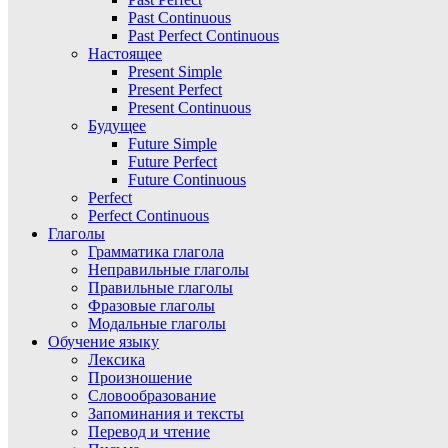
Past Continuous
Past Perfect Continuous
Настоящее
Present Simple
Present Perfect
Present Continuous
Будущее
Future Simple
Future Perfect
Future Continuous
Perfect
Perfect Continuous
Глаголы
Грамматика глагола
Неправильные глаголы
Правильные глаголы
Фразовые глаголы
Модальные глаголы
Обучение языку
Лексика
Произношение
Словообразование
Запоминания и тексты
Перевод и чтение