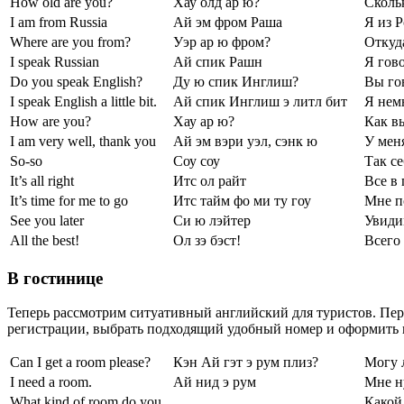
How old are you?
Хау олд ар ю?
Сколь
I am from Russia
Ай эм фром Раша
Я из 
Where are you from?
Уэр ар ю фром?
Откуд
I speak Russian
Ай спик Рашн
Я гов
Do you speak English?
Ду ю спик Инглиш?
Вы го
I speak English a little bit.
Ай спик Инглиш э литл бит
Я нем
How are you?
Хау ар ю?
Как в
I am very well, thank you
Ай эм вэри уэл, сэнк ю
У мен
So-so
Соу соу
Так се
It’s all right
Итс ол райт
Все в
It’s time for me to go
Итс тайм фо ми ту гоу
Мне п
See you later
Си ю лэйтер
Увиди
All the best!
Ол зэ бэст!
Всего
В гостинице
Теперь рассмотрим ситуативный английский для туристов. Пер
регистрации, выбрать подходящий удобный номер и оформить в
Can I get a room please?
Кэн Ай гэт э рум плиз?
Могу 
I need a room.
Ай нид э рум
Мне н
What kind of room do you
Какой