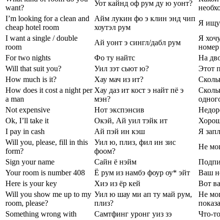
Уот кайнд оф рум ду ю уонт?
want?
необх
I’m looking for a clean and
Айм лукин фо э клин энд чип
Я ищу
cheap hotel room
хоутэл рум
I want a single / double
Я хоч
Ай уонт э сингл/дабл рум
room
номер
For two nights
Фо ту найтс
На дв
Will that suit you?
Уил зэт сьют ю?
Этот 
How much is it?
Хау мач из ит?
Сколь
How does it cost a night per
Хау даз ит кост э найт пё э
Скольк
a man
мэн?
одног
Not expensive
Нот экспэнсив
Недор
Ok, I’ll take it
Окэй, Ай уил тэйк ит
Хорошо
I pay in cash
Ай пэй ин кэш
Я зап
Will you, please, fill in this
Уил ю, плиз, фил ин зис
Не мо
form?
фоом?
Sign your name
Сайн ё нэйм
Подпи
Your room is number 408
Ё рум из намбэ фоур оу* эйт
Ваш н
Here is your key
Хиэ из ёр кей
Вот в
Will you show me up to my
Уил ю шау ми ап ту май рум,
Не мо
room, please?
плиз?
показ
Something wrong with
Самтфинг уронг уиз зэ
Что-то