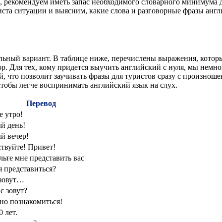
, рекомендуем иметь запас необходимого словарного минимума 
ста ситуации и выясним, какие слова и разговорные фразы англ
альный вариант. В таблице ниже, перечислены выражения, котор
ор. Для тех, кому придется выучить английский с нуля, мы немн
 что позволит заучивать фразы для туристов сразу с произноше
чтобы легче воспринимать английский язык на слух.
Перевод
е утро!
й день!
й вечер!
ствуйте! Привет!
льте мне представить вас
я представиться?
зовут…
с зовут?
но познакомиться!
 лет.