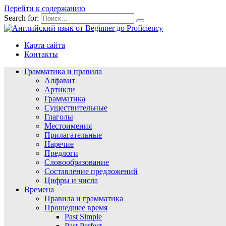
Перейти к содержанию
Search for:
Карта сайта
Контакты
Грамматика и правила
Алфавит
Артикли
Грамматика
Существительные
Глаголы
Местоимения
Прилагательные
Наречие
Предлоги
Словообразование
Составление предложений
Цифры и числа
Времена
Правила и грамматика
Прошедшее время
Past Simple
Past Perfect