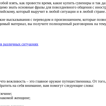
обой взять, как провести время, какие купить сувениры и так да
димо знать основные фразы для повседневного общения с иност
глийскому, который выручит в любой ситуации и в любой стране.
е высказывания с переводом и произношением, которые позволя
одимый материал, вы получите полноценный разговорник на тему
 в различных ситуациях
то вежливость – это главное оружие путешественника. От того, 
братить на себя внимание, вам помогут следующие слова:
ужчине;
знакомой женщине;