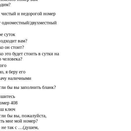
одим?
 чистый и недорогой номер
у одноместный/двухместный
ое суток
подходит вам?
ко он стоит?
о это будет стоить в сутки на
о человека?
ого
, я беру его
лачу наличными
гли бы вы заполнить бланк?
шитесь
омер 408
аш ключ
гли бы вы, пожалуйста,
ать мне мой номер?
 не так с …(душем,