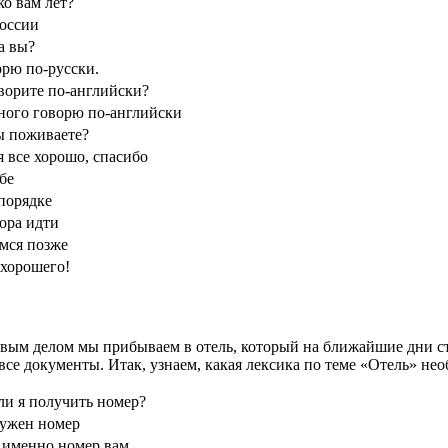
ко вам лет?
России
а вы?
орю по-русски.
ворите по-английски?
ного говорю по-английски
ы поживаете?
я все хорошо, спасибо
бе
 порядке
ора идти
мся позже
 хорошего!
вым делом мы прибываем в отель, который на ближайшие дни ст
се документы. Итак, узнаем, какая лексика по теме «Отель» не
ли я получить номер?
ужен номер
 именно номер вам