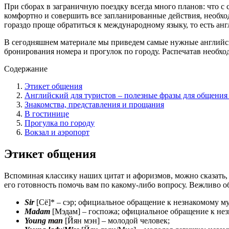
При сборах в заграничную поездку всегда много планов: что с с
комфортно и совершить все запланированные действия, необхо
гораздо проще обратиться к международному языку, то есть ан
В сегодняшнем материале мы приведем самые нужные английски
бронирования номера и прогулок по городу. Распечатав необх
Содержание
Этикет общения
Английский для туристов – полезные фразы для общения
Знакомства, представления и прощания
В гостинице
Прогулка по городу
Вокзал и аэропорт
Этикет общения
Вспоминая классику наших цитат и афоризмов, можно сказать, ч
его готовность помочь вам по какому-либо вопросу. Вежливо о
Sir
[Сё]* – сэр; официальное обращение к незнакомому м
Madam
[Мэдам] – госпожа; официальное обращение к не
Young
man
[Йян мэн] – молодой человек;