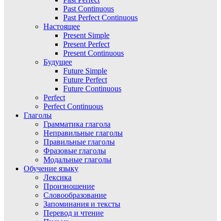
Past Continuous
Past Perfect Continuous
Настоящее
Present Simple
Present Perfect
Present Continuous
Будущее
Future Simple
Future Perfect
Future Continuous
Perfect
Perfect Continuous
Глаголы
Грамматика глагола
Неправильные глаголы
Правильные глаголы
Фразовые глаголы
Модальные глаголы
Обучение языку
Лексика
Произношение
Словообразование
Запоминания и тексты
Перевод и чтение