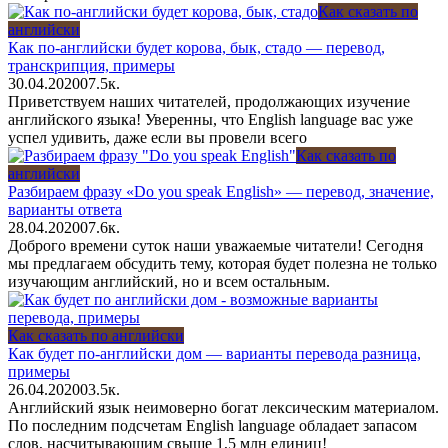
Как сказать по
английски
Как по-английски будет корова, бык, стадо — перевод,
транскрипция, примеры
30.04.2020
0
7.5к.
Приветствуем наших читателей, продолжающих изучение
английского языка! Уверенны, что English language вас уже
успел удивить, даже если вы провели всего
Как сказать по
английски
Разбираем фразу «Do you speak English» — перевод, значение,
варианты ответа
28.04.2020
0
7.6к.
Доброго времени суток наши уважаемые читатели! Сегодня
мы предлагаем обсудить тему, которая будет полезна не только
изучающим английский, но и всем остальным.
Как сказать по английски
Как будет по-английски дом — варианты перевода разница,
примеры
26.04.2020
0
3.5к.
Английский язык неимоверно богат лексическим материалом.
По последним подсчетам English language обладает запасом
слов, насчитывающим свыше 1,5 млн единиц!