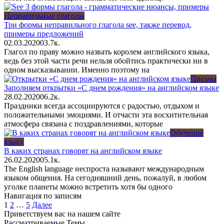
Неправильные глаголы
Три формы неправильного глагола see, также перевод,
примеры предложений
02.03.2020
0
3.7к.
Глагол по праву можно назвать королем английского языка,
ведь без этой части речи нельзя обойтись практически ни в
одном высказывании. Именно поэтому на
Письма
Заполняем открытки «С днем рождения» на английском языке
28.02.2020
0
6.2к.
Праздники всегда ассоциируются с радостью, отдыхом и
положительными эмоциями. И отчасти эта восхитительная
атмосфера связана с поздравлениями, которые
Обучение
языку
В каких странах говорят на английском языке
26.02.2020
0
5.1к.
The English language неспроста называют международным
языком общения. На сегодняшний день, пожалуй, в любом
уголке планеты можно встретить хотя бы одного
Навигация по записям
1
2
…
5
Далее
Приветствуем вас на нашем сайте
Рассматриваемые Темы