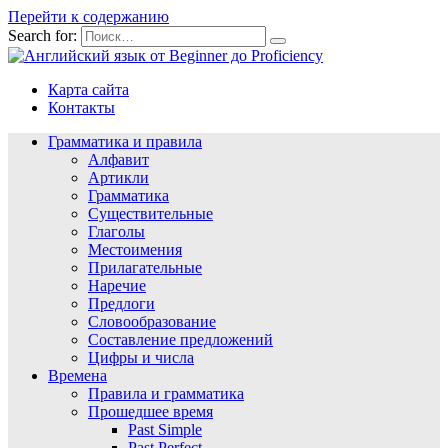
Перейти к содержанию
Search for:
Карта сайта
Контакты
Грамматика и правила
Алфавит
Артикли
Грамматика
Существительные
Глаголы
Местоимения
Прилагательные
Наречие
Предлоги
Словообразование
Составление предложений
Цифры и числа
Времена
Правила и грамматика
Прошедшее время
Past Simple
Past Perfect