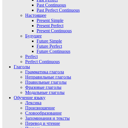
Past Continuous
Past Perfect Continuous
Настоящее
Present Simple
Present Perfect
Present Continuous
Будущее
Future Simple
Future Perfect
Future Continuous
Perfect
Perfect Continuous
Глаголы
Грамматика глагола
Неправильные глаголы
Правильные глаголы
Фразовые глаголы
Модальные глаголы
Обучение языку
Лексика
Произношение
Словообразование
Запоминания и тексты
Перевод и чтение