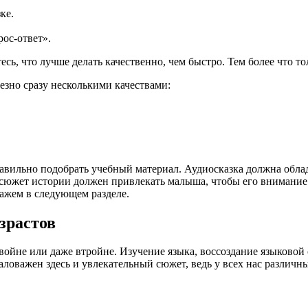
ке.
ос-ответ».
тесь, что лучше делать качественно, чем быстро. Тем более что т
езно сразу несколькими качествами:
авильно подобрать учебный материал. Аудиосказка должна обла
 сюжет истории должен привлекать малыша, чтобы его внимание
кажем в следующем разделе.
зрастов
ойне или даже втройне. Изучение языка, воссоздание языковой 
аловажен здесь и увлекательный сюжет, ведь у всех нас различн