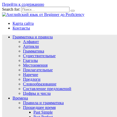
Перейти к содержанию
Search for:
Карта сайта
Контакты
Грамматика и правила
Алфавит
Артикли
Грамматика
Существительные
Глаголы
Местоимения
Прилагательные
Наречие
Предлоги
Словообразование
Составление предложений
Цифры и числа
Времена
Правила и грамматика
Прошедшее время
Past Simple
Past Perfect