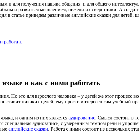
ным и для получения навыка общения, и для общего интеллектуа
 гибким и развитым мышлением, нежели их сверстники. А созда
дня в статье приведем различные английские сказки для детей, 
и работать
 языке и как с ними работать
ния. Но это для взрослого человека – у детей же этот процесс в
и не ставит никаких целей, ему просто интересен сам учебный пр
языка, и одним из них является
аудирование
. Смысл состоит в т
ся специальная аудиозапись, с умеренным темпом речи и упрощ
нные
английские сказки
. Работа с ними состоит из нескольких эта