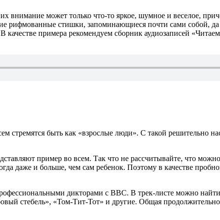
х внимание может только что-то яркое, шумное и веселое, прич
кие рифмованные стишки, запоминающиеся почти сами собой, да 
В качестве примера рекомендуем сборник аудиозаписей «Читаем
всем стремятся быть как «взрослые люди». С такой решительно 
едставляют пример во всем. Так что не рассчитывайте, что можно
огда даже и больше, чем сам ребенок. Поэтому в качестве пробн
рофессиональными дикторами с BBC. В трек-листе можно найти 
овый стебель», «Том-Тит-Тот» и другие. Общая продолжительност