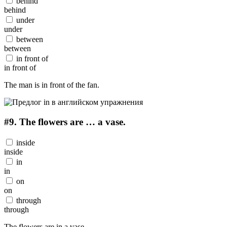
behind
behind
under
under
between
between
in front of
in front of
The man is in front of the fan.
#9.
The flowers are … a vase.
inside
inside
in
in
on
on
through
through
The flowers are in a vase.