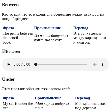
Between
Кто-то или что-то находится посередине между двух других
людей/предметов.
Фраза
Произношение
Перевод
The pen is between
Эта ручка лежит
/Зэ пэн из битуин зэ
the pencil and the
между карандашом
пэнсл энд зэ бук/
book.
и книгой.
Under
Этот предлог обозначается словом «
под
».
Фраза
Произношение
Перевод
My car is under the
/Май кар из андер зэ
Моя машина стоит
tree.
три/
под деревом.