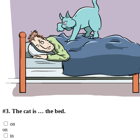
#3.
The cat is … the bed.
on
on
in