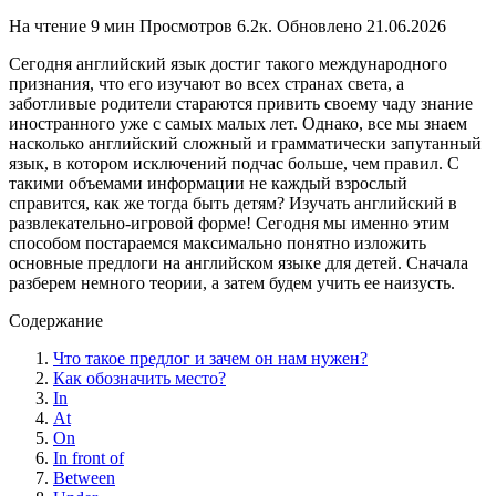
На чтение
9 мин
Просмотров
6.2к.
Обновлено
21.06.2026
Сегодня английский язык достиг такого международного
признания, что его изучают во всех странах света, а
заботливые родители стараются привить своему чаду знание
иностранного уже с самых малых лет. Однако, все мы знаем
насколько английский сложный и грамматически запутанный
язык, в котором исключений подчас больше, чем правил. С
такими объемами информации не каждый взрослый
справится, как же тогда быть детям? Изучать английский в
развлекательно-игровой форме! Сегодня мы именно этим
способом постараемся максимально понятно изложить
основные предлоги на английском языке для детей. Сначала
разберем немного теории, а затем будем учить ее наизусть.
Содержание
Что такое предлог и зачем он нам нужен?
Как обозначить место?
In
At
On
In front of
Between