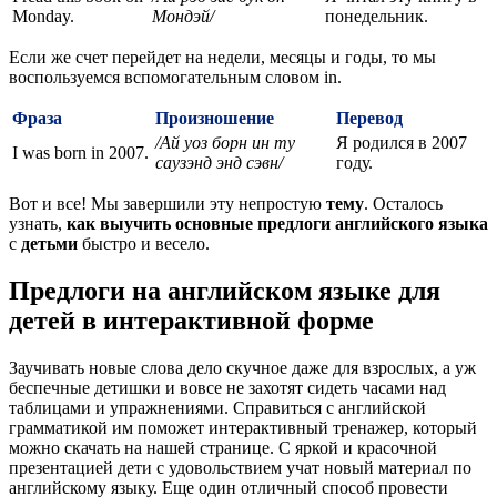
Monday.
Мондэй/
понедельник.
Если же счет перейдет на недели, месяцы и годы, то мы
воспользуемся вспомогательным словом in.
Фраза
Произношение
Перевод
/Ай уоз борн ин ту
Я родился в 2007
I was born in 2007.
саузэнд энд сэвн/
году.
Вот и все! Мы завершили эту непростую
тему
. Осталось
узнать,
как выучить
основные предлоги английского языка
с
детьми
быстро и весело.
Предлоги на английском языке для
детей в интерактивной форме
Заучивать новые слова дело скучное даже для взрослых, а уж
беспечные детишки и вовсе не захотят сидеть часами над
таблицами и упражнениями. Справиться с английской
грамматикой им поможет интерактивный тренажер, который
можно скачать на нашей странице. С яркой и красочной
презентацией дети с удовольствием учат новый материал по
английскому языку. Еще один отличный способ провести