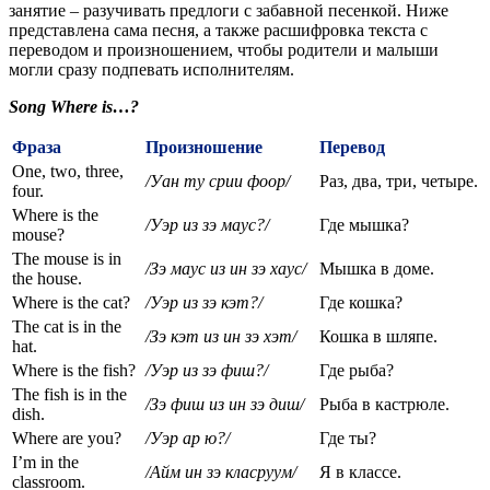
занятие – разучивать предлоги с забавной песенкой. Ниже
представлена сама песня, а также расшифровка текста с
переводом и произношением, чтобы родители и малыши
могли сразу подпевать исполнителям.
Song Where is…?
Фраза
Произношение
Перевод
One, two, three,
/Уан ту срии фоор/
Раз, два, три, четыре.
four.
Where is the
/Уэр из зэ маус?/
Где мышка?
mouse?
The mouse is in
/Зэ маус из ин зэ хаус/
Мышка в доме.
the house.
Where is the cat?
/Уэр
из
зэ
кэт
?/
Где кошка?
The cat is in the
/Зэ кэт из ин зэ хэт/
Кошка в шляпе.
hat.
Where is the fish?
/Уэр из зэ фиш?/
Где рыба?
The fish is in the
/Зэ фиш из ин зэ диш/
Рыба в кастрюле.
dish.
Where are you?
/Уэр ар ю?/
Где ты?
I’m in the
/Айм ин зэ класруум/
Я в классе.
classroom.