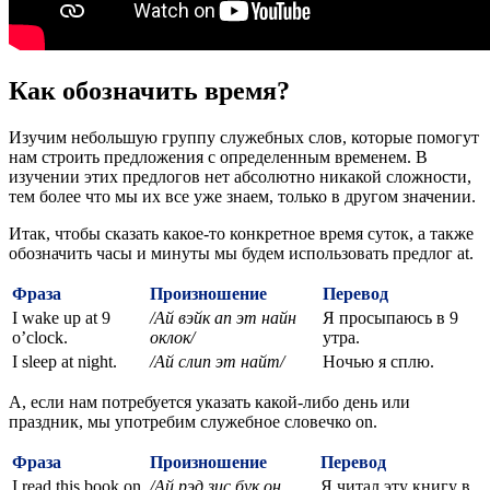
Как обозначить время?
Изучим небольшую группу служебных слов, которые помогут
нам строить предложения с определенным временем. В
изучении этих предлогов нет абсолютно никакой сложности,
тем более что мы их все уже знаем, только в другом значении.
Итак, чтобы сказать какое-то конкретное время суток, а также
обозначить часы и минуты мы будем использовать предлог at.
Фраза
Произношение
Перевод
I wake up at 9
/Ай вэйк ап эт найн
Я просыпаюсь в 9
o’clock.
оклок/
утра.
I sleep at night.
/Ай слип эт найт/
Ночью я сплю.
А, если нам потребуется указать какой-либо день или
праздник, мы употребим служебное словечко on.
Фраза
Произношение
Перевод
I read this book on
/Ай рэд зис бук он
Я читал эту книгу в