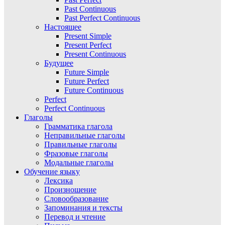
Past Continuous
Past Perfect Continuous
Настоящее
Present Simple
Present Perfect
Present Continuous
Будущее
Future Simple
Future Perfect
Future Continuous
Perfect
Perfect Continuous
Глаголы
Грамматика глагола
Неправильные глаголы
Правильные глаголы
Фразовые глаголы
Модальные глаголы
Обучение языку
Лексика
Произношение
Словообразование
Запоминания и тексты
Перевод и чтение