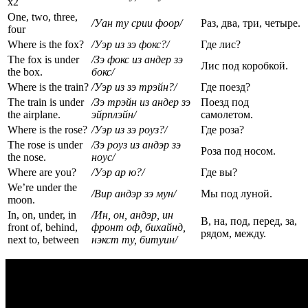
х2
One, two, three,
/Уан ту срии фоор/
Раз, два, три, четыре.
four
Where is the fox?
/Уэр
из
зэ
фокс
?/
Где лис?
The fox is under
/Зэ фокс из андер зэ
Лис под коробкой.
the box.
бокс/
Where is the train?
/Уэр из зэ трэйн?/
Где поезд?
The train is under
/Зэ трэйн из андер зэ
Поезд под
the airplane.
эйрплэйн/
самолетом.
Where is the rose?
/Уэр из зэ роуз?/
Где роза?
The rose is under
/Зэ роуз из андэр зэ
Роза под носом.
the nose.
ноус/
Where are you?
/Уэр
ар
ю
?/
Где вы?
We’re under the
/Вир андэр зэ мун/
Мы под луной.
moon.
In, on, under, in
/Ин
, он
, андэр
, ин
В, на, под, перед, за,
front of, behind,
фронт
оф
, бихайнд
,
рядом, между.
next to, between
нэкст ту, битуин/