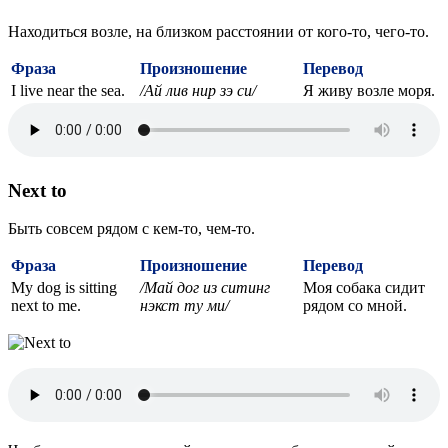
Находиться возле, на близком расстоянии от кого-то, чего-то.
Фраза
Произношение
Перевод
I live near the sea.
/Ай лив нир зэ си/
Я живу возле моря.
Next to
Быть совсем рядом с кем-то, чем-то.
Фраза
Произношение
Перевод
My dog is sitting
/Май дог из ситинг
Моя собака сидит
next to me.
нэкст ту ми/
рядом со мной.