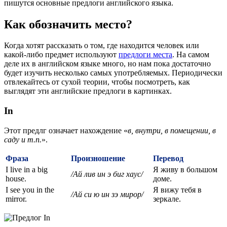
пишутся основные предлоги английского языка.
Как обозначить место?
Когда хотят рассказать о том, где находится человек или
какой-либо предмет используют
предлоги места
. На самом
деле их в английском языке много, но нам пока достаточно
будет изучить несколько самых употребляемых. Периодически
отвлекайтесь от сухой теории, чтобы посмотреть, как
выглядят эти английские предлоги в картинках.
In
Этот предлг означает нахождение «
в, внутри, в помещении, в
саду и т.п.
».
Фраза
Произношение
Перевод
I live in a big
Я живу в большом
/Ай лив ин э биг хаус/
house.
доме.
I see you in the
Я вижу тебя в
/Ай си ю ин зэ мирор/
mirror.
зеркале.