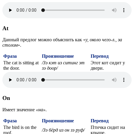
At
Данный предлог можно объяснить как «
у, около чего-л., за
столом
».
Фраза
Произношение
Перевод
The cat is sitting at
/Зэ кэт из ситинг эт
Этот кот сидит у
the door.
зэ доор/
двери.
On
Имеет значение
«на»
.
Фраза
Произношение
Перевод
The bird is on the
Птичка сидит на
/Зэ бёрд из он зэ руф/
roof.
крыше.