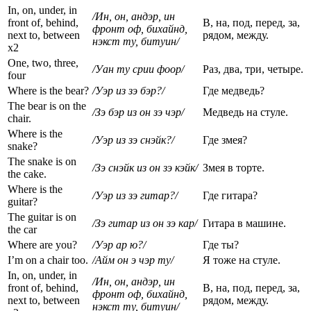
In, on, under, in
/Ин, он, андэр, ин
front of, behind,
В, на, под, перед, за,
фронт оф, бихайнд,
next to, between
рядом, между.
нэкст ту, битуин/
х2
One, two, three,
/Уан ту срии фоор/
Раз, два, три, четыре.
four
Where is the bear?
/Уэр
из
зэ
бэр
?/
Где медведь?
The bear is on the
/Зэ бэр из он зэ чэр/
Медведь на стуле.
chair.
Where is the
/Уэр из зэ снэйк?/
Где змея?
snake?
The snake is on
/Зэ снэйк из он зэ кэйк/
Змея в торте.
the cake.
Where is the
/Уэр
из
зэ
гитар
?/
Где гитара?
guitar?
The guitar is on
/Зэ гитар из он зэ кар/
Гитара в машине.
the car
Where are you?
/Уэр ар ю?/
Где ты?
I’m on a chair too.
/Айм он э чэр ту/
Я тоже на стуле.
In, on, under, in
/Ин, он, андэр, ин
front of, behind,
В, на, под, перед, за,
фронт оф, бихайнд,
next to, between
рядом, между.
нэкст ту, битуин/