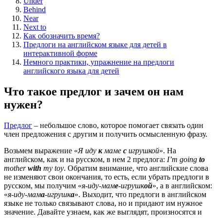
Under
Behind
Near
Next to
Как обозначить время?
Предлоги на английском языке для детей в
интерактивной форме
Немного практики, упражнение на предлоги
английского языка для детей
Что такое предлог и зачем он нам
нужен?
Предлог
– небольшое слово, которое помогает связать один
член предложения с другим и получить осмысленную фразу.
Возьмем выражение «
Я иду
к
маме
с
игрушкой
». На
английском, как и на русском, в нем 2 предлога:
I’
m
going
to
mother
with
my
toy
. Обратим внимание, что английские слова
не изменяют свои окончания, то есть, если убрать предлоги в
русском, мы получим «
я-иду-мам
е
-игрушк
ой
», а в английском:
«
я-иду-мам
а
-игрушк
а
». Выходит, что предлоги в английском
языке не только связывают слова, но и придают им нужное
значение. Давайте узнаем, как же выглядят, произносятся и