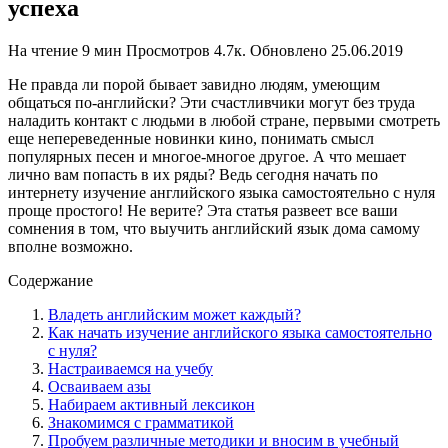
успеха
На чтение
9 мин
Просмотров
4.7к.
Обновлено
25.06.2019
Не правда ли порой бывает завидно людям, умеющим
общаться по-английски? Эти счастливчики могут без труда
наладить контакт с людьми в любой стране, первыми смотреть
еще непереведенные новинки кино, понимать смысл
популярных песен и многое-многое другое. А что мешает
лично вам попасть в их ряды? Ведь сегодня начать по
интернету изучение английского языка самостоятельно с нуля
проще простого! Не верите? Эта статья развеет все ваши
сомнения в том, что выучить английский язык дома самому
вполне возможно.
Содержание
Владеть английским может каждый?
Как начать изучение английского языка самостоятельно
с нуля?
Настраиваемся на учебу
Осваиваем азы
Набираем активный лексикон
Знакомимся с грамматикой
Пробуем различные методики и вносим в учебный