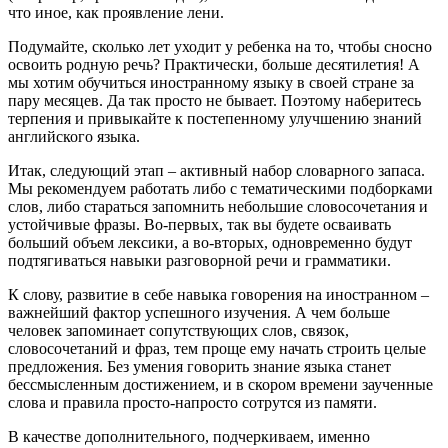
что иное, как проявление лени.
Подумайте, сколько лет уходит у ребенка на то, чтобы сносно
освоить родную речь? Практически, больше десятилетия! А
мы хотим обучиться иностранному языку в своей стране за
пару месяцев. Да так просто не бывает. Поэтому наберитесь
терпения и привыкайте к постепенному улучшению знаний
английского языка.
Итак, следующий этап – активный набор словарного запаса.
Мы рекомендуем работать либо с тематическими подборками
слов, либо стараться запомнить небольшие словосочетания и
устойчивые фразы. Во-первых, так вы будете осваивать
больший объем лексики, а во-вторых, одновременно будут
подтягиваться навыки разговорной речи и грамматики.
К слову, развитие в себе навыка говорения на иностранном –
важнейший фактор успешного изучения. А чем больше
человек запоминает сопутствующих слов, связок,
словосочетаний и фраз, тем проще ему начать строить целые
предложения. Без умения говорить знание языка станет
бессмысленным достижением, и в скором времени заученные
слова и правила просто-напросто сотрутся из памяти.
В качестве дополнительного, подчеркиваем, именно