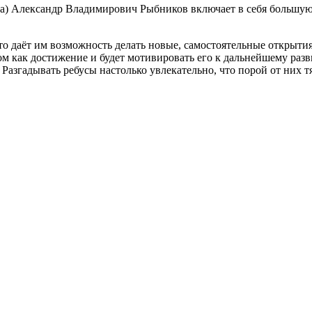
уса) Александр Владимирович Рыбников включает в себя большую
что даёт им возможность делать новые, самостоятельные открыти
ом как достижение и будет мотивировать его к дальнейшему раз
азгадывать ребусы настолько увлекательно, что порой от них тя