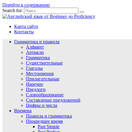
Перейти к содержанию
Search for:
Карта сайта
Контакты
Грамматика и правила
Алфавит
Артикли
Грамматика
Существительные
Глаголы
Местоимения
Прилагательные
Наречие
Предлоги
Словообразование
Составление предложений
Цифры и числа
Времена
Правила и грамматика
Прошедшее время
Past Simple
Past Perfect