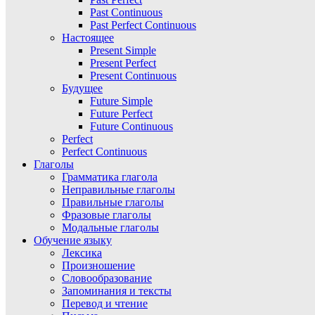
Past Continuous
Past Perfect Continuous
Настоящее
Present Simple
Present Perfect
Present Continuous
Будущее
Future Simple
Future Perfect
Future Continuous
Perfect
Perfect Continuous
Глаголы
Грамматика глагола
Неправильные глаголы
Правильные глаголы
Фразовые глаголы
Модальные глаголы
Обучение языку
Лексика
Произношение
Словообразование
Запоминания и тексты
Перевод и чтение