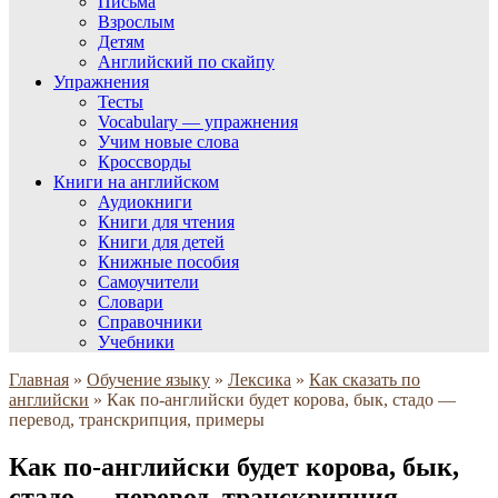
Письма
Взрослым
Детям
Английский по скайпу
Упражнения
Тесты
Vocabulary — упражнения
Учим новые слова
Кроссворды
Книги на английском
Аудиокниги
Книги для чтения
Книги для детей
Книжные пособия
Самоучители
Словари
Справочники
Учебники
Главная
»
Обучение языку
»
Лексика
»
Как сказать по
английски
»
Как по-английски будет корова, бык, стадо —
перевод, транскрипция, примеры
Как по-английски будет корова, бык,
стадо — перевод, транскрипция,