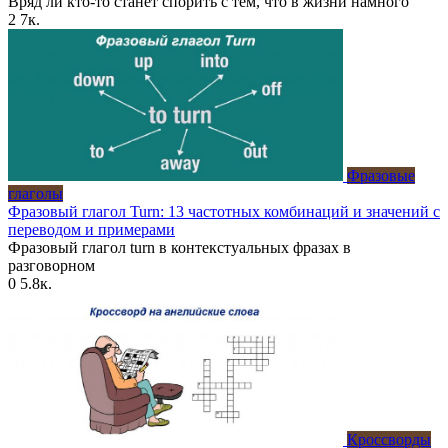
Вряд ли кто-то станет спорить с тем, что в жизни намного
2
7к.
Фразовые
глаголы
Фразовый глагол Turn: 13 частотных комбинаций и значений с
переводом и примерами
Фразовый глагол turn в контекстуальных фразах в
разговорном
0
5.8к.
Кроссворды