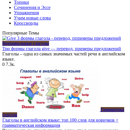
Топики
Сочинения и Эссе
Упражнения
Учим новые слова
Кроссворды
Популярные Темы
Неправильные глаголы
Три формы глагола give — перевод, примеры предложений
Глаголы – одна из самых значимых частей речи в английском
языке.
0
7.3к.
Грамматика
глагола
Глаголы в английском языке: топ 100 слов для новичков +
грамматическая информация