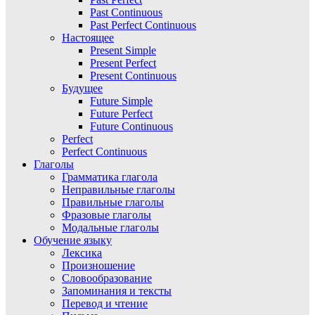
Past Continuous
Past Perfect Continuous
Настоящее
Present Simple
Present Perfect
Present Continuous
Будущее
Future Simple
Future Perfect
Future Continuous
Perfect
Perfect Continuous
Глаголы
Грамматика глагола
Неправильные глаголы
Правильные глаголы
Фразовые глаголы
Модальные глаголы
Обучение языку
Лексика
Произношение
Словообразование
Запоминания и тексты
Перевод и чтение