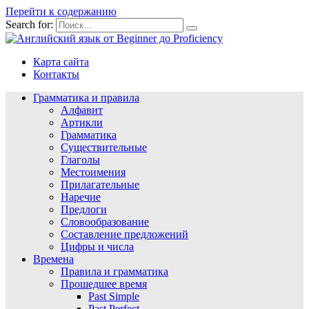
Перейти к содержанию
Search for:
Карта сайта
Контакты
Грамматика и правила
Алфавит
Артикли
Грамматика
Существительные
Глаголы
Местоимения
Прилагательные
Наречие
Предлоги
Словообразование
Составление предложений
Цифры и числа
Времена
Правила и грамматика
Прошедшее время
Past Simple
Past Perfect