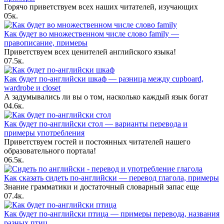
Горячо приветствуем всех наших читателей, изучающих
0
5к.
Как будет во множественном числе слово family —
правописание, примеры
Приветствуем всех ценителей английского языка!
0
7.5к.
Как будет по-английски шкаф — разница между cupboard,
wardrobe и closet
А задумывались ли вы о том, насколько каждый язык богат
0
4.6к.
Как будет по-английски стол — варианты перевода и
примеры употребления
Приветствуем гостей и постоянных читателей нашего
образовательного портала!
0
6.5к.
Как сказать сидеть по-английски — перевод глагола, примеры
Знание грамматики и достаточный словарный запас еще
0
7.4к.
Как будет по-английски птица — примеры перевода, названия
разных птиц