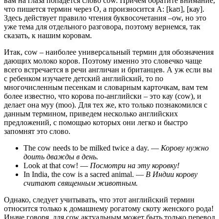
вам на глаза попадется слово cow. Причем обратите внимание,
что пишется термин через O, а произносится А: [kaʊ], [кау].
Здесь действует правило чтения буквосочетания –ow, но это
уже тема для отдельного разговора, поэтому вернемся, так
сказать, к нашим коровам.
Итак, cow – наиболее универсальный термин для обозначения
дающих молоко коров. Поэтому именно это словечко чаще
всего встречается в речи англичан и британцев. А уж если вы
с ребенком изучаете детский английский, то по
многочисленным песенкам и словарным карточкам, вам тем
более известно, что корова по-английски – это кау (cow), и
делает она муу (moo). Для тех же, кто только познакомился с
данным термином, приведем несколько английских
предложений, с помощью которых они легко и быстро
запомнят это слово.
The cow needs to be milked twice a day.
—
Корову нужно
доить дважды в день.
Look at that cow!
—
Посмотри
на
эту
коровку
!
In India, the cow is a sacred animal.
—
В Индии корову
считают священным животным.
Однако, следует учитывать, что этот английский термин
относится только к домашнему рогатому скоту женского рода!
Иначе говоря, для cow актуальным может быть только перевод