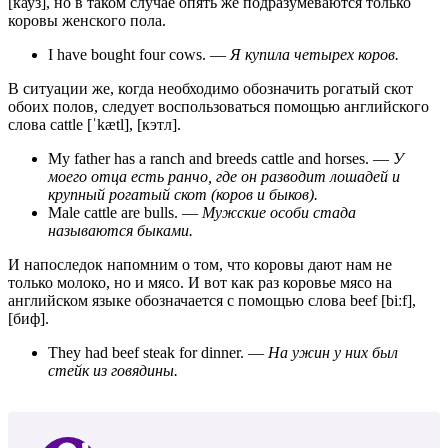
[кауз], но в таком случае опять же подразумеваются только
коровы женского пола.
I have bought four cows.
—
Я купила четырех коров.
В ситуации же, когда необходимо обозначить рогатый скот
обоих полов, следует воспользоваться помощью английского
слова cattle [ˈkætl], [кэтл].
My father has a ranch and breeds cattle and horses.
—
У
моего отца есть ранчо, где он разводит лошадей и
крупный рогатый скот (коров и быков).
Male cattle are bulls.
—
Мужские особи стада
называются быками.
И напоследок напомним о том, что коровы дают нам не
только молоко, но и мясо. И вот как раз коровье мясо на
английском языке обозначается с помощью слова beef [biːf],
[биф].
They had beef steak for dinner.
—
На ужин у них был
стейк из говядины.