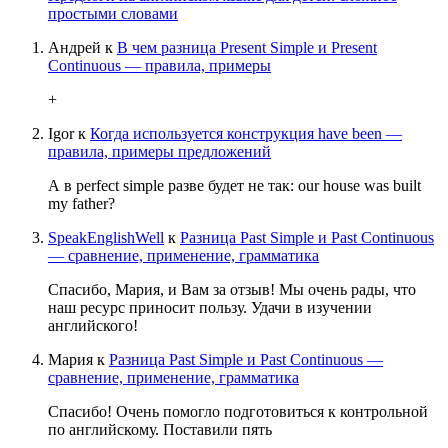
простыми словами
Андрей
к
В чем разница Present Simple и Present
Continuous — правила, примеры
+
Igor
к
Когда используется конструкция have been —
правила, примеры предложений
А в perfect simple разве будет не так: our house was built
my father?
SpeakEnglishWell
к
Разница Past Simple и Past Continuous
— сравнение, применение, грамматика
Спасибо, Мария, и Вам за отзыв! Мы очень рады, что
наш ресурс приносит пользу. Удачи в изучении
английского!
Мария
к
Разница Past Simple и Past Continuous —
сравнение, применение, грамматика
Спасибо! Очень помогло подготовиться к контрольной
по английскому. Поставили пять