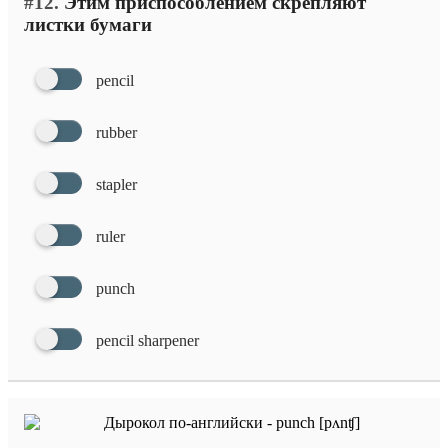
#12.
Этим приспособлением скрепляют
листки бумаги
pencil
rubber
stapler
ruler
punch
pencil sharpener