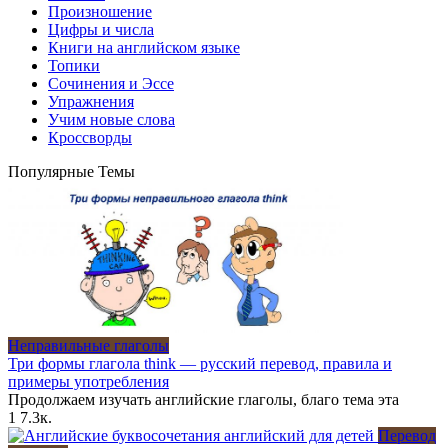
Произношение
Цифры и числа
Книги на английском языке
Топики
Сочинения и Эссе
Упражнения
Учим новые слова
Кроссворды
Популярные Темы
Неправильные глаголы
Три формы глагола think — русский перевод, правила и
примеры употребления
Продолжаем изучать английские глаголы, благо тема эта
1
7.3к.
Перевод