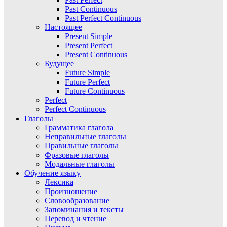
Past Continuous
Past Perfect Continuous
Настоящее
Present Simple
Present Perfect
Present Continuous
Будущее
Future Simple
Future Perfect
Future Continuous
Perfect
Perfect Continuous
Глаголы
Грамматика глагола
Неправильные глаголы
Правильные глаголы
Фразовые глаголы
Модальные глаголы
Обучение языку
Лексика
Произношение
Словообразование
Запоминания и тексты
Перевод и чтение