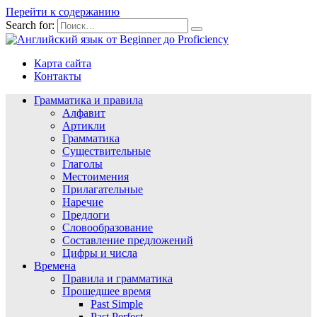
Перейти к содержанию
Search for:
Карта сайта
Контакты
Грамматика и правила
Алфавит
Артикли
Грамматика
Существительные
Глаголы
Местоимения
Прилагательные
Наречие
Предлоги
Словообразование
Составление предложений
Цифры и числа
Времена
Правила и грамматика
Прошедшее время
Past Simple
Past Perfect