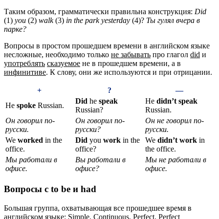
Таким образом, грамматически правильна конструкция:
Did
(1)
you
(2)
walk
(3)
in
the
park
yesterday
(4)?
Ты гулял вчера в
парке?
Вопросы в простом прошедшем времени в английском языке
несложные, необходимо только
не забывать
про глагол
did
и
употреблять
сказуемое
не в прошедшем времени, а в
инфинитиве
. К слову, они же используются и при отрицании.
+
?
—
Did
he
speak
He
didn’t speak
He
spoke
Russian.
Russian?
Russian.
Он говорил по-
Он говорил по-
Он не говорил по-
русски.
русски?
русски.
We
worked
in the
Did
you
work
in the
We
didn’t work
in
office.
office?
the office.
Мы работали в
Вы работали в
Мы не работали в
офисе.
офисе?
офисе.
Вопросы с to be и had
Большая группа, охватывающая все прошедшее время в
английском языке: Simple, Continuous, Perfect, Perfect