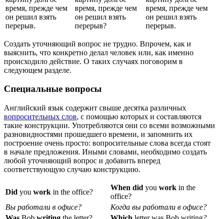
время, прежде чем
время, прежде чем
время, прежде чем
он решил взять
он решил взять
он решил взять
перерыв.
перерыв?
перерыв.
Создать уточняющий вопрос не трудно. Впрочем, как и
выяснить, что конкретно делал человек или, как именно
происходило действие. О таких случаях поговорим в
следующем разделе.
Специальные вопросы
Английский язык содержит свыше десятка различных
вопросительных слов
, с помощью которых и составляются
такие конструкции. Употребляются они со всеми возможными
разновидностями прошедшего времени, и запомнить их
построение очень просто: вопросительные слова всегда стоят
в начале предложения. Иными словами, необходимо создать
любой уточняющий вопрос и добавить вперед
соответствующую случаю конструкцию.
When did
you
work
in the
Did
you
work
in the office?
office?
Вы работали в офисе?
Когда вы работали в офисе?
Was
Bob
writing
the letter?
Which
letter was Bob writing
?