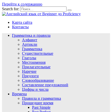
Перейти к содержанию
Search for:
Карта сайта
Контакты
Грамматика и правила
Алфавит
Артикли
Грамматика
Существительные
Глаголы
Местоимения
Прилагательные
Наречие
Предлоги
Словообразование
Составление предложений
Цифры и числа
Времена
Правила и грамматика
Прошедшее время
Past Simple
Past Perfect