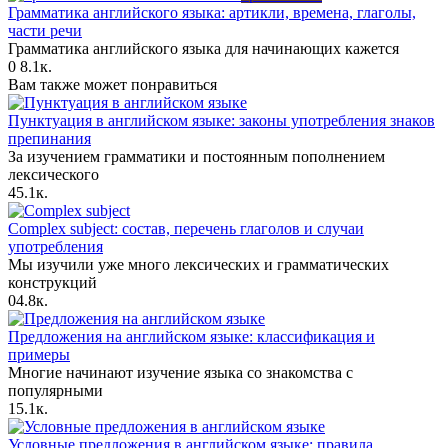
Грамматика английского языка: артикли, времена, глаголы,
части речи
Грамматика английского языка для начинающих кажется
0
8.1к.
Вам также может понравиться
Пунктуация в английском языке: законы употребления знаков
препинания
За изучением грамматики и постоянным пополнением
лексического
4
5.1к.
Complex subject: состав, перечень глаголов и случаи
употребления
Мы изучили уже много лексических и грамматических
конструкций
0
4.8к.
Предложения на английском языке: классификация и
примеры
Многие начинают изучение языка со знакомства с
популярными
1
5.1к.
Условные предложения в английском языке: правила