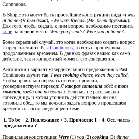
Continuous.
В Simple это могут быть простейшие конструкции вида «
I
was
at
home
»(
Я был дома
), «
We
were
friends
»(
Мы были друзьями
).
Для того, чтобы создать к ним вопрос, необходимо поставить
to be
на первое место:
Were
you
friends
? Were
you
at
home
?
.
Более серьезный случай, это когда необходимо создать вопрос
к предложению с
Past Continuous
, то есть c прошедшим
продолженным временем. В данных фразах важно как само
действие, так и конкретный момент его совершения.
Английский вариант утвердительного предложения в Past
Continuous звучит так:
I
was
cooking
dinner
, when
they
called
.
Чтобы правильно передать оттенок времени,
усовершенствуем перевод:
Я
как раз готовила
обед
в тот
момент
, когда они позвонили
. Если мы не расслышали
собеседницу, и хотим уточнить действительно ли она
готовила обед, то мы должны задать вопрос в прошедшем
времени согласно следующей схеме:
1. To
be
+ 2. Подлежащее + 3. Причастие I
+ 4. Ост. часть
предложения ?
Правильная конструкция:
Were
(1)
you
(2)
cooking
(3)
dinner,