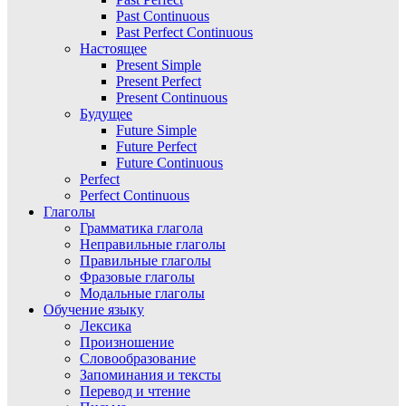
Past Continuous
Past Perfect Continuous
Настоящее
Present Simple
Present Perfect
Present Continuous
Будущее
Future Simple
Future Perfect
Future Continuous
Perfect
Perfect Continuous
Глаголы
Грамматика глагола
Неправильные глаголы
Правильные глаголы
Фразовые глаголы
Модальные глаголы
Обучение языку
Лексика
Произношение
Словообразование
Запоминания и тексты
Перевод и чтение