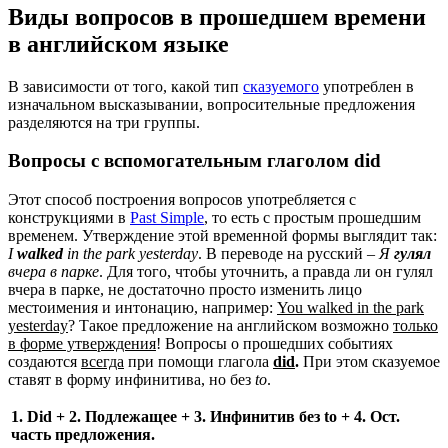
Виды вопросов в прошедшем времени
в английском языке
В зависимости от того, какой тип
сказуемого
употреблен в
изначальном высказывании, вопросительные предложения
разделяются на три группы.
Вопросы с вспомогательным глаголом did
Этот способ построения вопросов употребляется с
конструкциями в
Past Simple
, то есть с простым прошедшим
временем. Утверждение этой временной формы выглядит так:
I
walked
in
the
park
yesterday
. В переводе на русский –
Я
гулял
вчера в парке
. Для того, чтобы уточнить, а правда ли он гулял
вчера в парке, не достаточно просто изменить лицо
местоимения и интонацию, например:
You
walked
in
the
park
yesterday
? Такое предложение на английском возможно
только
в форме утверждения
! Вопросы о прошедших событиях
создаются
всегда
при помощи глагола
did
.
При этом сказуемое
ставят в форму инфинитива, но без
to
.
1. Did
+ 2. Подлежащее + 3. Инфинитив без to
+ 4. Ост.
часть предложения.