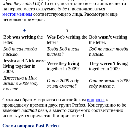
when they called
(4)
?
То есть, достаточно всего лишь вынести
на первое место сказуемое
to
be
и воспользоваться
местоимением
соответствующего лица. Рассмотрим еще
несколько примеров.
+
?
–
Bob
was writing
the
Was
Bob
writing
the
Bob
wasn’t writing
letter.
letter?
the letter.
Боб писал тогда
Тогда Боб писал
Боб не писал тогда
письмо.
письмо?
письмо.
Jessica and Nick
were
Were
they
living
They
weren’t living
living
together in
together in 2009?
together in 2009.
2009.
Джессика и Ник
Они в 2009 году
Они не жили в 2009
жили в 2009 году
жили вместе?
году вместе.
вместе.
Схожим образом строятся на английском
вопросы
к
прошедшему времени двух групп Perfect. Конструкцию to be
заменяет
had
/had
been
, а вместо сказуемого соответственно
используется причастие II и причастие I.
Схема вопроса Past Perfect