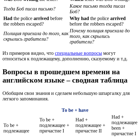
Какое письмо тогда писал
Тогда Боб писал письмо?
Боб?
Had
the police
arrived
before
Why had
the police
arrived
the robbers escaped?
before the robbers escaped?
Почему полиция приехала до
Полиция приехала до того, как
того, как скрылись
скрылись грабители?
грабители?
Из примеров видно, что
специальные вопросы
могут
относиться к подлежащему, дополнению, сказуемому и т.д.
Вопросы в прошедшем времени на
английском языке – сводная таблица
Обобщим свои знания и сделаем небольшую шпаргалку для
легкого запоминания.
To be + have
Had +
To be +
Had +
подлежащее
To be +
подлежащее +
подлежащее +
been +
подлежащее
причастие I
причастие II
причастие I