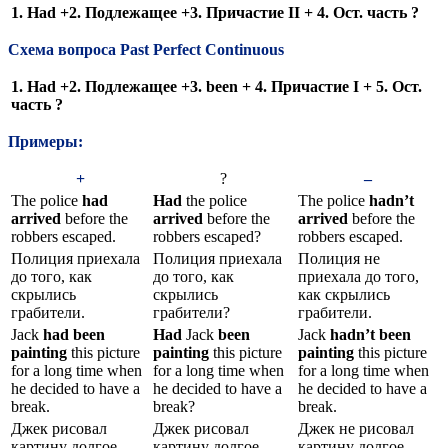
1. Had
+2. Подлежащее +3. Причастие II
+ 4. Ост. часть ?
Схема вопроса Past Perfect Continuous
1. Had
+2. Подлежащее +3. been + 4.
Причастие I
+ 5
. Ост.
часть ?
Примеры:
+
?
–
The police
had
Had
the police
The police
hadn’t
arrived
before the
arrived
before the
arrived
before the
robbers escaped.
robbers escaped?
robbers escaped.
Полиция приехала
Полиция приехала
Полиция не
до того, как
до того, как
приехала до того,
скрылись
скрылись
как скрылись
грабители.
грабители?
грабители.
Jack
had been
Had
Jack
been
Jack
hadn’t been
painting
this picture
painting
this picture
painting
this picture
for a long time when
for a long time when
for a long time when
he decided to have a
he decided to have a
he decided to have a
break.
break?
break.
Джек рисовал
Джек рисовал
Джек не рисовал
картину долгое
картину долгое
картину долгое