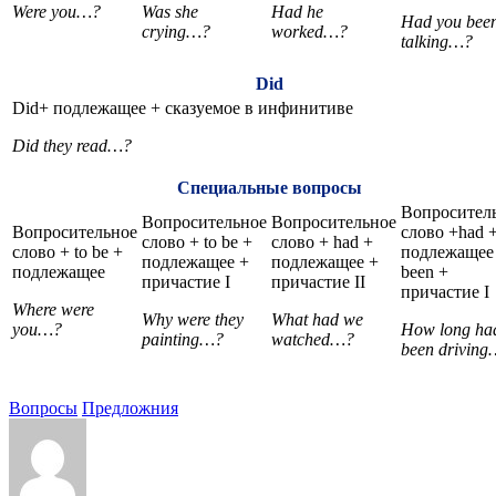
Were you…?
Was she
Had he
Had you bee
crying…?
worked…?
talking…?
Did
Did+ подлежащее + сказуемое в инфинитиве
Did they read…?
Специальные вопросы
Вопросител
Вопросительное
Вопросительное
Вопросительное
слово +had 
слово + to be +
слово + had +
слово + to be +
подлежащее
подлежащее +
подлежащее +
подлежащее
been +
причастие I
причастие II
причастие I
Where were
Why were they
What had we
you…?
How long ha
painting…?
watched…?
been drivin
Вопросы
Предложния