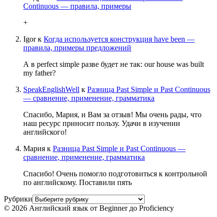
Continuous — правила, примеры
+
Igor
к
Когда используется конструкция have been —
правила, примеры предложений
А в perfect simple разве будет не так: our house was built
my father?
SpeakEnglishWell
к
Разница Past Simple и Past Continuous
— сравнение, применение, грамматика
Спасибо, Мария, и Вам за отзыв! Мы очень рады, что
наш ресурс приносит пользу. Удачи в изучении
английского!
Мария
к
Разница Past Simple и Past Continuous —
сравнение, применение, грамматика
Спасибо! Очень помогло подготовиться к контрольной
по английскому. Поставили пять
Рубрики
© 2026 Английский язык от Beginner до Proficiency