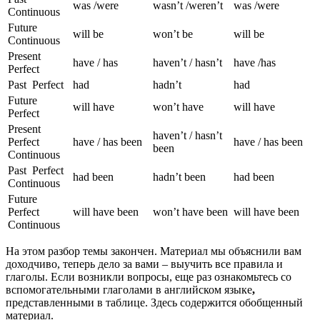
was /were
wasn’t /weren’t
was /were
Continuous
Future
will be
won’t be
will be
Continuous
Present
have / has
haven’t / hasn’t
have /has
Perfect
Past Perfect
had
hadn’t
had
Future
will have
won’t have
will have
Perfect
Present
haven’t / hasn’t
Perfect
have / has been
have / has been
been
Continuous
Past Perfect
had been
hadn’t been
had been
Continuous
Future
Perfect
will have been
won’t have been
will have been
Continuous
На этом разбор темы закончен. Материал мы объяснили вам
доходчиво, теперь дело за вами – выучить все правила и
глаголы. Если возникли вопросы, еще раз ознакомьтесь со
вспомогательными глаголами в английском языке
,
представленными в таблице. Здесь содержится обобщенный
материал.