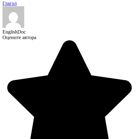
Глагол
EnglishDoc
Оцените автора