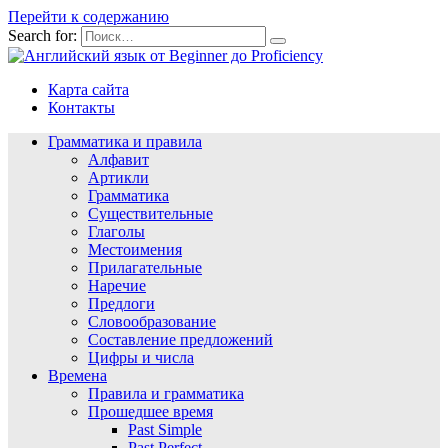
Перейти к содержанию
Search for:
Карта сайта
Контакты
Грамматика и правила
Алфавит
Артикли
Грамматика
Существительные
Глаголы
Местоимения
Прилагательные
Наречие
Предлоги
Словообразование
Составление предложений
Цифры и числа
Времена
Правила и грамматика
Прошедшее время
Past Simple
Past Perfect