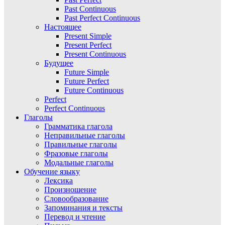
Past Continuous
Past Perfect Continuous
Настоящее
Present Simple
Present Perfect
Present Continuous
Будущее
Future Simple
Future Perfect
Future Continuous
Perfect
Perfect Continuous
Глаголы
Грамматика глагола
Неправильные глаголы
Правильные глаголы
Фразовые глаголы
Модальные глаголы
Обучение языку
Лексика
Произношение
Словообразование
Запоминания и тексты
Перевод и чтение