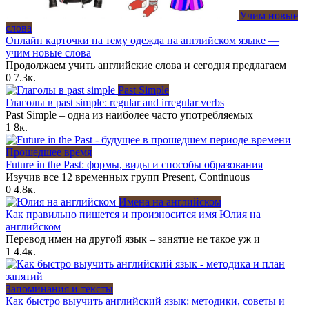
Учим новые
слова
Онлайн карточки на тему одежда на английском языке —
учим новые слова
Продолжаем учить английские слова и сегодня предлагаем
0
7.3к.
Past Simple
Глаголы в past simple: regular and irregular verbs
Past Simple – одна из наиболее часто употребляемых
1
8к.
Прошедшее время
Future in the Past: формы, виды и способы образования
Изучив все 12 временных групп Present, Continuous
0
4.8к.
Имена на английском
Как правильно пишется и произносится имя Юлия на
английском
Перевод имен на другой язык – занятие не такое уж и
1
4.4к.
Запоминания и тексты
Как быстро выучить английский язык: методики, советы и