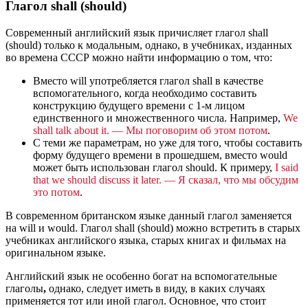
Глагол shall (should)
Современный английский язык причисляет глагол shall
(should) только к модальным, однако, в учебниках, изданных
во времена СССР можно найти информацию о том, что:
Вместо will употребляется глагол shall в качестве
вспомогательного, когда необходимо составить
конструкцию будущего времени с 1-м лицом
единственного и множественного числа. Например,
We
shall talk about it. — Мы поговорим об этом потом
.
С теми же параметрам, но уже для того, чтобы составить
форму будущего времени в прошедшем, вместо would
может быть использован глагол should. К примеру,
I said
that we should discuss it later. — Я сказал, что мы обсудим
это потом
.
В современном британском языке данный глагол заменяется
на will и would. Глагол shall (should) можно встретить в старых
учебниках английского языка, старых книгах и фильмах на
оригинальном языке.
Английский язык не особенно богат на вспомогательные
глаголы
,
однако, следует иметь в виду, в каких случаях
применяется тот или иной глагол. Основное, что стоит