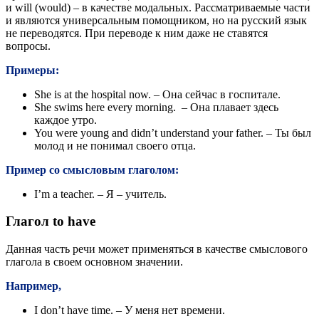
и will (would) – в качестве модальных. Рассматриваемые части
и являются универсальным помощником, но на русский язык
не переводятся. При переводе к ним даже не ставятся
вопросы.
Примеры:
She is at the hospital now. – Она сейчас в госпитале.
She swims here every morning. – Она плавает здесь
каждое утро.
You were young and didn’t understand your father. – Ты был
молод и не понимал своего отца.
Пример со смысловым глаголом:
I’m a teacher. – Я – учитель.
Глагол to have
Данная часть речи может применяться в качестве смыслового
глагола в своем основном значении.
Например,
I don’t have time. – У меня нет времени.