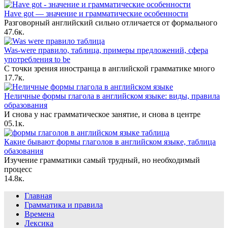
Have got — значение и грамматические особенности
Разговорный английский сильно отличается от формального
4
7.6к.
Was-were правило, таблица, примеры предложений, сфера
употребления to be
С точки зрения иностранца в английской грамматике много
1
7.7к.
Неличные формы глагола в английском языке: виды, правила
образования
И снова у нас грамматическое занятие, и снова в центре
0
5.1к.
Какие бывают формы глаголов в английском языке, таблица
обазования
Изучение грамматики самый трудный, но необходимый
процесс
1
4.8к.
Главная
Грамматика и правила
Времена
Лексика