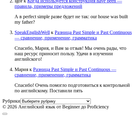
Igor
к
Когда используется конструкция have been —
правила, примеры предложений
А в perfect simple разве будет не так: our house was built
my father?
SpeakEnglishWell
к
Разница Past Simple и Past Continuous
— сравнение, применение, грамматика
Спасибо, Мария, и Вам за отзыв! Мы очень рады, что
наш ресурс приносит пользу. Удачи в изучении
английского!
Мария
к
Разница Past Simple и Past Continuous —
сравнение, применение, грамматика
Спасибо! Очень помогло подготовиться к контрольной
по английскому. Поставили пять
Рубрики
© 2026 Английский язык от Beginner до Proficiency