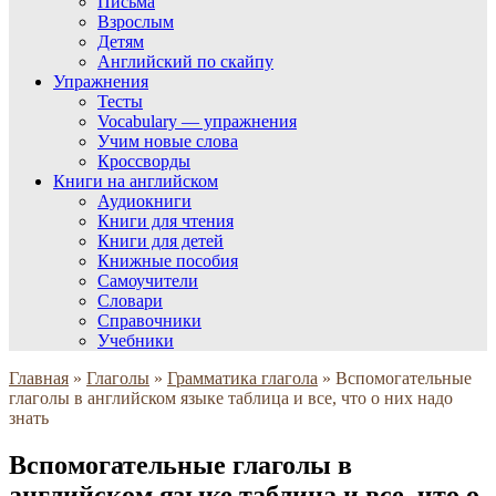
Письма
Взрослым
Детям
Английский по скайпу
Упражнения
Тесты
Vocabulary — упражнения
Учим новые слова
Кроссворды
Книги на английском
Аудиокниги
Книги для чтения
Книги для детей
Книжные пособия
Самоучители
Словари
Справочники
Учебники
Главная
»
Глаголы
»
Грамматика глагола
»
Вспомогательные
глаголы в английском языке таблица и все, что о них надо
знать
Вспомогательные глаголы в
английском языке таблица и все, что о