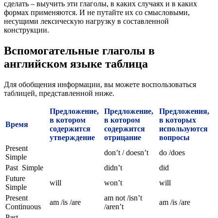
сделать – выучить эти глаголы, в каких случаях и в каких
формах применяются. И не путайте их со смысловыми,
несущими лексическую нагрузку в составленной
конструкции.
Вспомогательные глаголы в
английском языке таблица
Для обобщения информации, вы можете воспользоваться
таблицей, представленной ниже.
Предложение,
Предложение,
Предложения,
в котором
в котором
в которых
Время
содержится
содержится
используются
утверждение
отрицание
вопросы
Present
don’t / doesn’t
do /does
Simple
Past Simple
didn’t
did
Future
will
won’t
will
Simple
Present
am not /isn’t
am /is /are
am /is /are
Continuous
/aren’t
Past