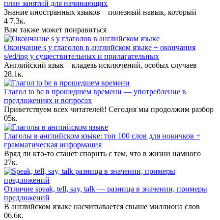
план занятий для начинающих
Знание иностранных языков – полезный навык, который
4
7.3к.
Вам также может понравиться
Окончание s у глаголов в английском языке + окончания
s/ed/ing у существительных и прилагательных
Английский язык – кладезь исключений, особых случаев
2
8.1к.
Глагол to be в прошедшем времени — употребление в
предложениях и вопросах
Приветствуем всех читателей! Сегодня мы продолжим разбор
0
5к.
Глаголы в английском языке: топ 100 слов для новичков +
грамматическая информация
Вряд ли кто-то станет спорить с тем, что в жизни намного
2
7к.
Отличие speak, tell, say, talk — разница в значении, примеры
предложений
В английском языке насчитывается свыше миллиона слов
0
6.6к.