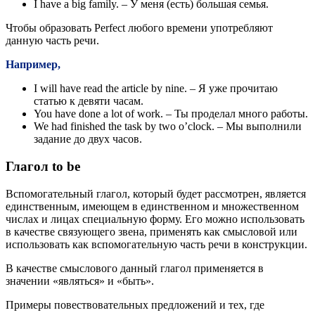
I have a big family. – У меня (есть) большая семья.
Чтобы образовать Perfect любого времени употребляют
данную часть речи.
Например,
I will have read the article by nine. – Я уже прочитаю
статью к девяти часам.
You have done a lot of work. – Ты проделал много работы.
We had finished the task by two o’clock. – Мы выполнили
задание до двух часов.
Глагол to be
Вспомогательный глагол, который будет рассмотрен, является
единственным, имеющем в единственном и множественном
числах и лицах специальную форму. Его можно использовать
в качестве связующего звена, применять как смысловой или
использовать как вспомогательную часть речи в конструкции.
В качестве смыслового данный глагол применяется в
значении «являться» и «быть».
Примеры повествовательных предложений и тех, где