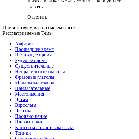
It was a mistake. Now is correct. Thank you for
noticed.
Ответить
Приветствуем вас на нашем сайте
Рассматриваемые Темы
Алфавит
Прошедшее время
Настоящее время
Будущее время
Существительные
Неправильные глаголы
Фразовые глаголы
Модальные глаголы
Прилагательные
Местоимения
Детям
Взрослым
Лексика
Произношение
Цифры и числа
Книги на английском языке
Топики
Сочинения и Эссе