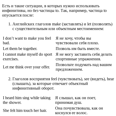
Есть и такие ситуации, в которых нужно использовать
инфинитивы, но без частицы to. Так, например, частица to
опускается после:
Английских глаголов make (заставлять) и let (позволять)
с существительным или объектным местоимением:
I don’t want to make you feel
Я не хочу, чтобы вы
bad.
чувствовали себя плохо.
Let them be together.
Позволь им быть вместе.
I cannot make myself do sport
Я не могу заставить себя делать
exercises.
спортивные упражнения.
Позвольте подумать над вашим
Let me think over your offer.
предложением.
Глаголов восприятия feel (чувствовать), see (видеть), hear
(слышать), за которые отвечает объектный
инфинитивный оборот.
I heard him sing while taking
Я слышал, как он поет,
the shower.
принимая душ.
Она почувствовала, как он
She felt him touch her hair.
коснулся ее волос.