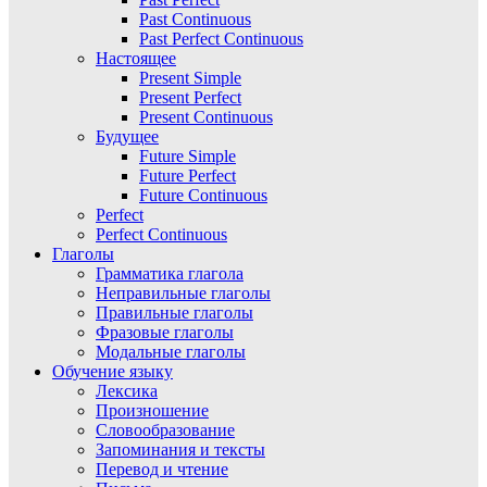
Past Continuous
Past Perfect Continuous
Настоящее
Present Simple
Present Perfect
Present Continuous
Будущее
Future Simple
Future Perfect
Future Continuous
Perfect
Perfect Continuous
Глаголы
Грамматика глагола
Неправильные глаголы
Правильные глаголы
Фразовые глаголы
Модальные глаголы
Обучение языку
Лексика
Произношение
Словообразование
Запоминания и тексты
Перевод и чтение