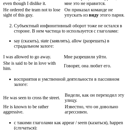
even though I dislike it.
мне это не нравится.
He ordered the team not to lose
Он приказал команде не
sight of this guy.
упускать из
виду
этого парня.
Субъектный инфинитивный оборот тоже не остался в
стороне. В нем частица to используется с глаголами:
say (сказать), state (заявлять), allow (разрешать) в
страдальном залоге:
I was allowed to go away.
Мне разрешили уйти.
She is said to be in love with
Говорят, она любит его.
him.
восприятия и умственной деятельности в пассивном
залоге:
Видели, как он переходил эту
He was seen to cross the street.
улицу.
He is known to be rather
Известно, что он довольно
aggressive.
агрессивен.
с такими глаголами как appear / seem (казаться), happen
(случаться):