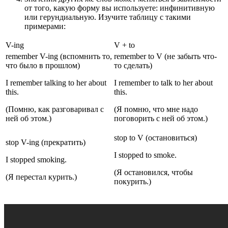
от того, какую форму вы используете: инфинитивную
или герундиальную. Изучите таблицу с такими
примерами:
V-ing
V + to
remember V-ing (вспомнить то,
remember to V (не забыть что-
что было в прошлом)
то сделать)
I remember talking to her about
I remember to talk to her about
this.
this.
(Помню, как разговаривал с
(Я помню, что мне надо
ней об этом.)
поговорить с ней об этом.)
stop to V (остановиться)
stop V-ing (прекратить)
I stopped to smoke.
I stopped smoking.
(Я остановился, чтобы
(Я перестал курить.)
покурить.)