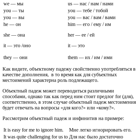
we — мы
us — нас / нам / нами
you — ты
you — тебе / тобой
you — вы
you — вас / вам / вами
he — он
him — его / ему / им
she — она
her — ее / ей
it — это /оно
it — это
they — они
them — их / им / ими
Как видите, объектному падежу свойственно употребляться в
качестве дополнения, в то время как для субъектных
местоимений характерна роль подлежащего.
Объектный падеж может переводиться различными
способами, однако так как перед ним стоит предлог for (для),
соответственно, в этом случае объектный падеж местоимения
будет отвечать на вопросы «для кого?» или «кому?».
Рассмотрим объектный падеж и инфинитив на примере:
It is easy for me to ignore him.
Мне легко игнорировать его.
It was quite challenging for us to
Для нас было достаточно