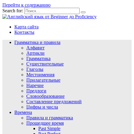
Перейти к содержанию
Search for:
Карта сайта
Контакты
Грамматика и правила
Алфавит
Артикли
Грамматика
Существительные
Глаголы
Местоимения
Прилагательные
Наречие
Предлоги
Словообразование
Составление предложений
Цифры и числа
Времена
Правила и грамматика
Прошедшее время
Past Simple
Past Perfect