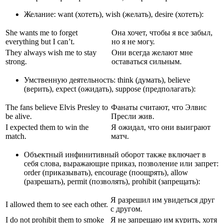
Желание: want (хотеть), wish (желать), desire (хотеть):
She wants me to forget
Она хочет, чтобы я все забыл,
everything but I can’t.
но я не могу.
They always wish me to stay
Они всегда желают мне
strong.
оставаться сильным.
Умственную деятельность: think (думать), believe
(верить), expect (ожидать), suppose (предполагать):
The fans believe Elvis Presley to
Фанаты считают, что Элвис
be alive.
Пресли жив.
I expected them to win the
Я ожидал, что они выиграют
match.
матч.
Объектный инфинитивный оборот также включает в
себя слова, выражающие приказ, позволение или запрет:
order (приказывать), encourage (поощрять), allow
(разрешать), permit (позволять), prohibit (запрещать):
Я разрешил им увидеться друг
I allowed them to see each other.
с другом.
I do not prohibit them to smoke
Я не запрещаю им курить, хотя