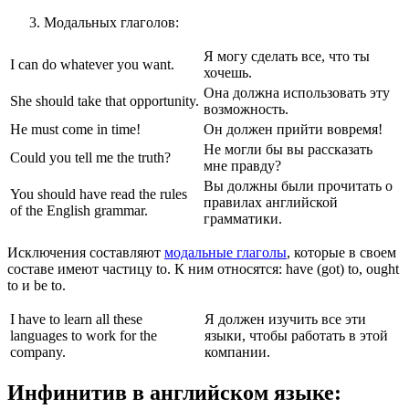
Модальных глаголов:
Я могу сделать все, что ты
I can do whatever you want.
хочешь.
Она должна использовать эту
She should take that opportunity.
возможность.
He must come in time!
Он должен прийти вовремя!
Не могли бы вы рассказать
Could you tell me the truth?
мне правду?
Вы должны были прочитать о
You should have read the rules
правилах английской
of the English grammar.
грамматики.
Исключения составляют
модальные глаголы
, которые в своем
составе имеют частицу to. К ним относятся: have (got) to, ought
to и be to.
I have to learn all these
Я должен изучить все эти
languages to work for the
языки, чтобы работать в этой
company.
компании.
Инфинитив в английском языке: