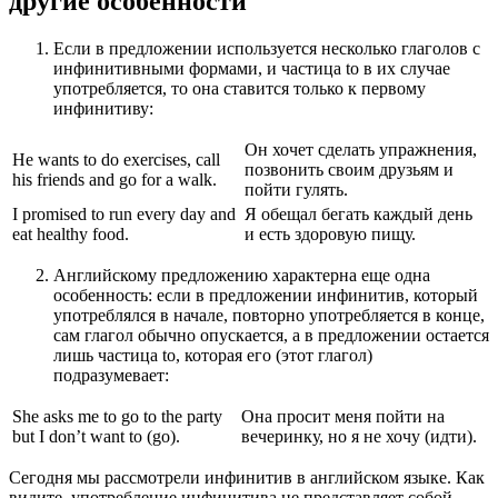
другие особенности
Если в предложении используется несколько глаголов с
инфинитивными формами, и частица to в их случае
употребляется, то она ставится только к первому
инфинитиву:
Он хочет сделать упражнения,
He wants to do exercises, call
позвонить своим друзьям и
his friends and go for a walk.
пойти гулять.
I promised to run every day and
Я обещал бегать каждый день
eat healthy food.
и есть здоровую пищу.
Английскому предложению характерна еще одна
особенность: если в предложении инфинитив, который
употреблялся в начале, повторно употребляется в конце,
сам глагол обычно опускается, а в предложении остается
лишь частица to, которая его (этот глагол)
подразумевает:
She asks me to go to the party
Она просит меня пойти на
but I don’t want to (go).
вечеринку, но я не хочу (идти).
Сегодня мы рассмотрели инфинитив в английском языке. Как
видите, употребление инфинитива не представляет собой