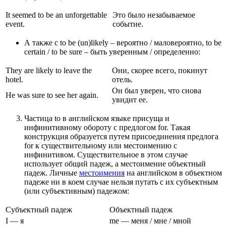
It seemed to be an unforgettable
Это было незабываемое
event.
событие.
А также с to be (un)likely – вероятно / маловероятно, to be
certain / to be sure – быть уверенным / определенно:
They are likely to leave the
Они, скорее всего, покинут
hotel.
отель.
Он был уверен, что снова
He was sure to see her again.
увидит ее.
Частица to в английском языке присуща и
инфинитивному обороту с предлогом for. Такая
конструкция образуется путем присоединения предлога
for к существительному или местоимению с
инфинитивом. Существительное в этом случае
использует общий падеж, а местоимение объектный
падеж. Личные
местоимения
на английском в объектном
падеже ни в коем случае нельзя путать с их субъектным
(или субъективным) падежом:
Субъектный падеж
Объектный падеж
I — я
me — меня / мне / мной