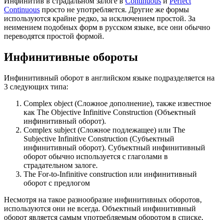
Инфинитив в страдальном залоге в
Continuous
и
Perfect
Continuous
просто не употребляется. Другие же формы
используются крайне редко, за исключением простой. За
неимением подобных форм в русском языке, все они обычно
переводятся простой формой.
Инфинитивные обороты
Инфинитивный оборот в английском языке подразделяется на
3 следующих типа:
Complex object (Сложное дополнение), также известное
как The Objective Infinitive Construction (Объектный
инфинитивный оборот).
Complex subject (Сложное подлежащее) или The
Subjective Infinitive Construction (Субъектный
инфинитивный оборот). Субъектный инфинитивный
оборот обычно используется с глаголами в
страдательном залоге.
The For-to-Infinitive construction или инфинитивный
оборот с предлогом
Несмотря на такое разнообразие инфинитивных оборотов,
используются они не всегда. Объектный инфинитивный
оборот является самым употребляемым оборотом в списке,