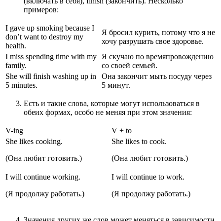
(включать в себя), finish (закончить). Несколько
примеров:
I gave up smoking because I
Я бросил курить, потому что я не
don’t want to destroy my
хочу разрушать свое здоровье.
health.
I miss spending time with my
Я скучаю по времяпровождению
family.
со своей семьей.
She will finish washing up in
Она закончит мыть посуду через
5 minutes.
5 минут.
Есть и такие слова, которые могут использоваться в
обеих формах, особо не меняя при этом значения:
V-ing
V + to
She likes cooking.
She likes to cook.
(Она любит готовить.)
(Она любит готовить.)
I will continue working.
I will continue to work.
(Я продолжу работать.)
(Я продолжу работать.)
Значения других же слов может меняться в зависимости