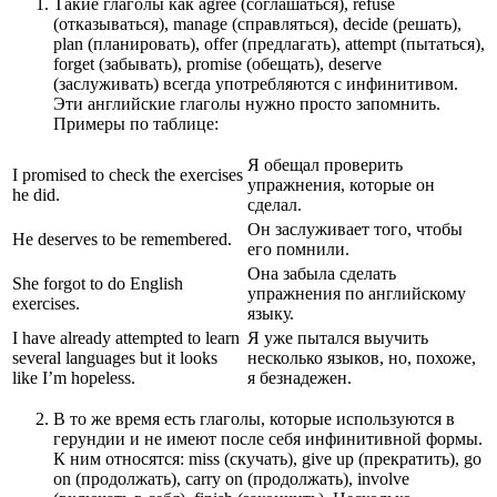
Такие глаголы как agree (соглашаться), refuse
(отказываться), manage (справляться), decide (решать),
plan (планировать), offer (предлагать), attempt (пытаться),
forget (забывать), promise (обещать), deserve
(заслуживать) всегда употребляются с инфинитивом.
Эти английские глаголы нужно просто запомнить.
Примеры по таблице:
Я обещал проверить
I promised to check the exercises
упражнения, которые он
he did.
сделал.
Он заслуживает того, чтобы
He deserves to be remembered.
его помнили.
Она забыла сделать
She forgot to do English
упражнения по английскому
exercises.
языку.
I have already attempted to learn
Я уже пытался выучить
several languages but it looks
несколько языков, но, похоже,
like I’m hopeless.
я безнадежен.
В то же время есть глаголы, которые используются в
герундии и не имеют после себя инфинитивной формы.
К ним относятся: miss (скучать), give up (прекратить), go
on (продолжать), carry on (продолжать), involve