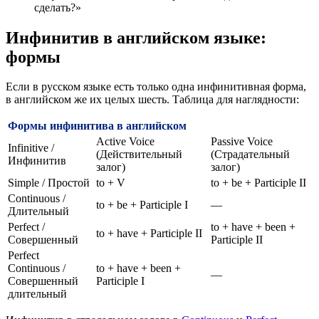
сделать?»
Инфинитив в английском языке:
формы
Если в русском языке есть только одна инфинитивная форма,
в английском же их целых шесть. Таблица для наглядности:
Формы инфинитива в английском
Active Voice
Passive Voice
Infinitive /
(Действительный
(Страдательный
Инфинитив
залог)
залог)
Simple / Простой
to + V
to + be + Participle II
Continuous /
to + be + Participle I
—
Длительный
Perfect /
to + have + been +
to + have + Participle II
Совершенный
Participle II
Perfect
Continuous /
to + have + been +
—
Совершенный
Participle I
длительный