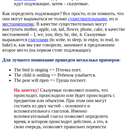
идут подлежащие, затем – сказуемые.
Как определить подлежащие? Все просто, если помнить, что
они могут выражаться не только
существительными
, но и
местоимениеми
. В качестве существительных могут
выступать mother, apple, cat, tail, flower, phone, cake, в качестве
местоимений – I, we, you, they, he, she, it. Сказуемые
выражаются
глаголами
(to write, to sleep, to enjoy, to read, to
bake) и, как мы уже говорили, занимают в предложении
второе место (на первом стоят подлежащие).
Для лучшего понимание приведем несколько примеров
:
The bird is singing => Птичка поет.
The child is smiling => Ребенок улыбается.
The pear will ripen => Груша поспеет.
На заметку!
Сказуемые позволяют понять, что
происходит, происходило или будет происходить с
предметом или объектом. При этом они могут
состоять из двух частей – основного и
вспомогательного глаголов. Именно
вспомогательный глагол позволяет определить
время, в котором происходит действие, а это, в
свою очередь, позволяет правильно перевести