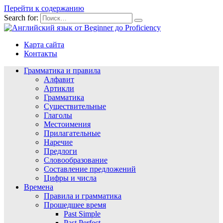
Перейти к содержанию
Search for:
Карта сайта
Контакты
Грамматика и правила
Алфавит
Артикли
Грамматика
Существительные
Глаголы
Местоимения
Прилагательные
Наречие
Предлоги
Словообразование
Составление предложений
Цифры и числа
Времена
Правила и грамматика
Прошедшее время
Past Simple
Past Perfect