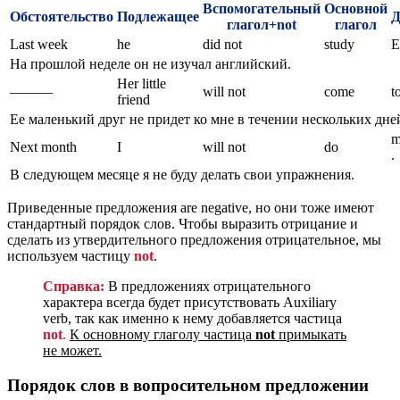
Вспомогательный
Основной
Обстоятельство
Подлежащее
Д
глагол+not
глагол
Last week
he
did not
study
E
На прошлой неделе он не изучал английский.
Her little
———
will not
come
t
friend
Ее маленький друг не придет ко мне в течении нескольких дне
m
Next month
I
will not
do
.
В следующем месяце я не буду делать свои упражнения.
Приведенные предложения are negative, но они тоже имеют
стандартный порядок слов. Чтобы выразить отрицание и
сделать из утвердительного предложения отрицательное, мы
используем частицу
not
.
Справка:
В предложениях отрицательного
характера всегда будет присутствовать Auxiliary
verb, так как именно к нему добавляется частица
not
.
К основному глаголу частица
not
примыкать
не может.
Порядок слов в вопросительном предложении