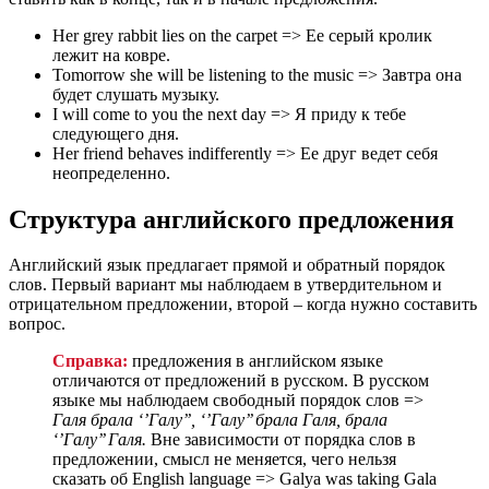
Her grey rabbit lies on the carpet => Ее серый кролик
лежит на ковре.
Tomorrow she will be listening to the music => Завтра она
будет слушать музыку.
I will come to you the next day => Я приду к тебе
следующего дня.
Her friend behaves indifferently => Ее друг ведет себя
неопределенно.
Структура
английского
предложения
Английский язык предлагает прямой и обратный порядок
слов. Первый вариант мы наблюдаем в утвердительном и
отрицательном предложении, второй – когда нужно составить
вопрос.
Справка:
предложения в английском языке
отличаются от предложений в русском. В русском
языке мы наблюдаем свободный порядок слов =>
Галя брала ‘’Галу’’, ‘’Галу’’ брала Галя, брала
‘’Галу’’ Галя.
Вне зависимости от порядка слов в
предложении, смысл не меняется, чего нельзя
сказать об English language => Galya was taking Gala