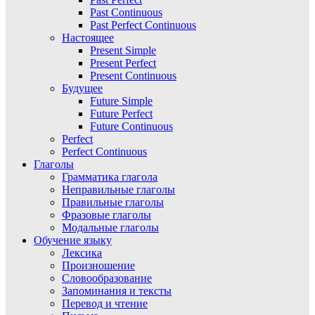
Past Continuous
Past Perfect Continuous
Настоящее
Present Simple
Present Perfect
Present Continuous
Будущее
Future Simple
Future Perfect
Future Continuous
Perfect
Perfect Continuous
Глаголы
Грамматика глагола
Неправильные глаголы
Правильные глаголы
Фразовые глаголы
Модальные глаголы
Обучение языку
Лексика
Произношение
Словообразование
Запоминания и тексты
Перевод и чтение