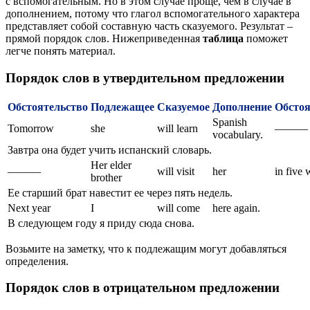
с вспомогательным. Но в этом случае проще, чем в случае в
дополнением, потому что глагол вспомогательного характера
представляет собой составную часть сказуемого. Результат –
прямой порядок слов. Нижеприведенная
таблица
поможет
легче понять материал.
Порядок слов в утвердительном предложении
Обстоятельство
Подлежащее
Сказуемое
Дополнение
Обстоя
Spanish
Tomorrow
she
will learn
———
vocabulary.
Завтра она будет учить испанский словарь.
Her elder
———
will visit
her
in five 
brother
Ее старший брат навестит ее через пять недель.
Next year
I
will come
here again.
В следующем году я приду сюда снова.
Возьмите на заметку, что к подлежащим могут добавляться
определения.
Порядок слов в отрицательном предложении