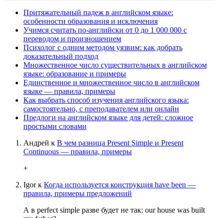
Притяжательный падеж в английском языке:
особенности образования и исключения
Учимся считать по-английски от 0 до 1 000 000 с
переводом и произношением
Психолог с одним методом уязвим: как добрать
доказательный подход
Множественное число существительных в английском
языке: образование и примеры
Единственное и множественное число в английском
языке — правила, примеры
Как выбрать способ изучения английского языка:
самостоятельно, с преподавателем или онлайн
Предлоги на английском языке для детей: сложное
простыми словами
Андрей
к
В чем разница Present Simple и Present
Continuous — правила, примеры
+
Igor
к
Когда используется конструкция have been —
правила, примеры предложений
А в perfect simple разве будет не так: our house was built