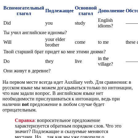
Вспомогательный
Основной
Подлежащее
Дополнение
Обст
глагол
глагол
English
Did
you
study
——
idioms?
Ты учил английские идиомы?
your elder
Will
come
to me
these 
brother
Твой старший брат придет ко мне этими днями?
in the
Do
they
live
———
village?
Они живут в деревне?
На первом месте всегда идет Auxiliary verb. Для сравнения: в
русском языке мы можем догадываться только по интонации,
что нам задали вопрос. В английском языке нет
необходимости прислушиваться к интонации, ведь при
наличии
not
предложение в любом случае будет
отрицательным.
Справка
:
вопросительное предложение
характеризуется обратным порядком слов. Что это
значит? Подлежащие и сказуемые меняются
местами. Но… так как мы уже говорили о