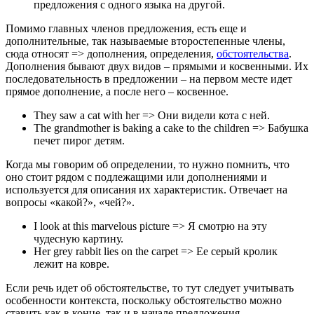
предложения с одного языка на другой.
Помимо главных членов предложения, есть еще и
дополнительные, так называемые второстепенные члены,
сюда относят => дополнения, определения,
обстоятельства
.
Дополнения бывают двух видов – прямыми и косвенными. Их
последовательность в предложении – на первом месте идет
прямое дополнение, а после него – косвенное.
They saw a cat with her => Они видели кота с ней.
The grandmother is baking a cake to the children => Бабушка
печет пирог детям.
Когда мы говорим об определении, то нужно помнить, что
оно стоит рядом с подлежащими или дополнениями и
используется для описания их характеристик. Отвечает на
вопросы «какой?», «чей?».
I look at this marvelous picture => Я смотрю на эту
чудесную картину.
Her grey rabbit lies on the carpet => Ее серый кролик
лежит на ковре.
Если речь идет об обстоятельстве, то тут следует учитывать
особенности контекста, поскольку обстоятельство можно
ставить как в конце, так и в начале предложения.