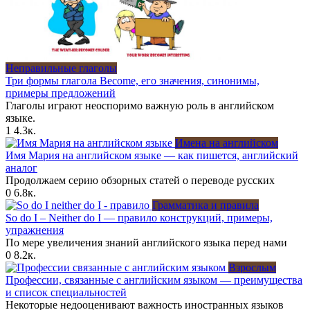
Неправильные глаголы
Три формы глагола Become, его значения, синонимы,
примеры предложений
Глаголы играют неоспоримо важную роль в английском
языке.
1
4.3к.
Имена на английском
Имя Мария на английском языке — как пишется, английский
аналог
Продолжаем серию обзорных статей о переводе русских
0
6.8к.
Грамматика и правила
So do I – Neither do I — правило конструкций, примеры,
упражнения
По мере увеличения знаний английского языка перед нами
0
8.2к.
Взрослым
Профессии, связанные с английским языком — преимущества
и список специальностей
Некоторые недооценивают важность иностранных языков