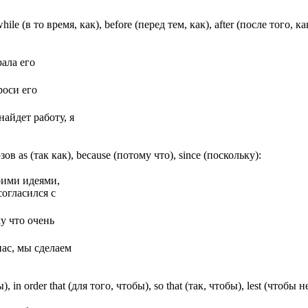
то время, как), before (перед тем, как), after (после того, как), unt
рала его
роси его
найдет работу, я
as (так как), because (потому что), since (поскольку):
оими идеями,
согласился с
у что очень
нас, мы сделаем
 order that (для того, чтобы), so that (так, чтобы), lest (чтобы не