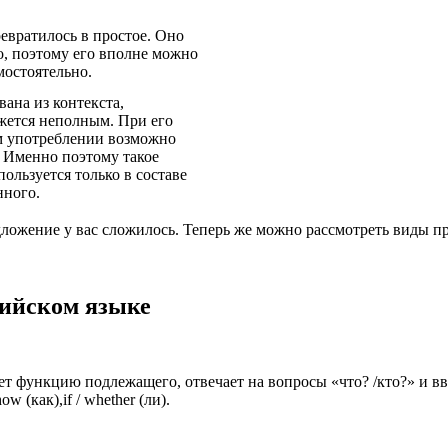
евратилось в простое. Оно
о, поэтому его вполне можно
мостоятельно.
вана из контекста,
жется неполным. При его
м употреблении возможно
 Именно поэтому такое
ользуется только в составе
ного.
едложение у вас сложилось. Теперь же можно рассмотреть виды 
лийском языке
 функцию подлежащего, отвечает на вопросы «что? /кто?» и вводи
w (как),if / whether (ли).