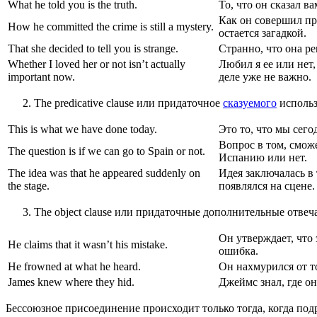
What he told you is the truth.
То, что он сказал в
Как он совершил пр
How he committed the crime is still a mystery.
остается загадкой.
That she decided to tell you is strange.
Странно, что она ре
Whether I loved her or not isn’t actually
Любил я ее или нет,
important now.
деле уже не важно.
The predicative clause или придаточное
сказуемого
использ
This is what we have done today.
Это то, что мы сего
Вопрос в том, смож
The question is if we can go to Spain or not.
Испанию или нет.
The idea was that he appeared suddenly on
Идея заключалась в 
the stage.
появлялся на сцене.
The object clause или придаточные дополнительные отвеч
Он утверждает, что 
He claims that it wasn’t his mistake.
ошибка.
He frowned at what he heard.
Он нахмурился от т
James knew where they hid.
Джеймс знал, где он
Бессоюзное присоединение происходит только тогда, когда подр