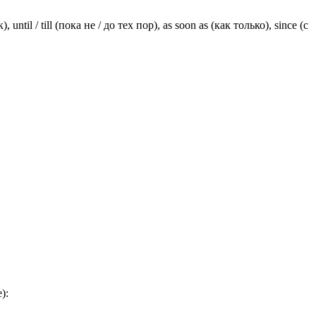
il / till (пока не / до тех пор), as soon as (как только), since (с
):