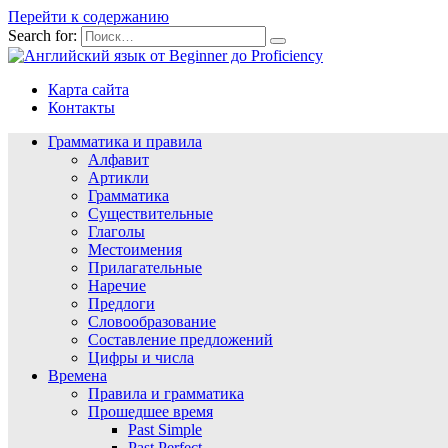
Перейти к содержанию
Search for:
Карта сайта
Контакты
Грамматика и правила
Алфавит
Артикли
Грамматика
Существительные
Глаголы
Местоимения
Прилагательные
Наречие
Предлоги
Словообразование
Составление предложений
Цифры и числа
Времена
Правила и грамматика
Прошедшее время
Past Simple
Past Perfect