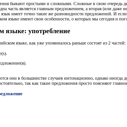
дложения бывают простыми и сложными. Сложные в свою очередь
дна часть является главным предложением, а вторая (или даже н
й язык имеет точно такие же разновидности предложений. И есл
ом языке имеют свои особенности, о которых мы сегодня и пог
м языке: употребление
йском языке, как уже упоминалось раньше состоят из 2 частей:
(s).
едложение(я).
ляются они в большинстве случаев интонационно, однако иногда
остоятельно, так как такие предложения просто поясняют главно
редложение