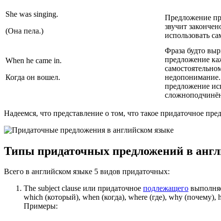
She was singing.
Предложение пр
звучит закончен
(Она пела.)
использовать са
Фраза будто выр
предложение ка
When he came in.
самостоятельно
Когда он вошел.
недопонимание.
предложение исп
сложноподчинён
Надеемся, что представление о том, что такое придаточное пр
Типы придаточных предложений в анг
Всего в английском языке 5 видов придаточных:
The subject clause или придаточное
подлежащего
выполняет
which (который), when (когда), where (где), why (почему), ho
Примеры: