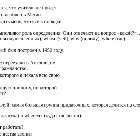
ся, что учитель не придет.
он влюблен в Меган.
дить меня, что все в порядке.
 выполняют роль определения. Они отвечают на вопрос «какой?». 
я одушевленных), whose (чей), why (почему), where (где):
ый был построен в 1950 году,
е переехали в Англию, не
гражданство.
 которого я искала всю свою
ящую причину, по которой
рт?
ожалуй, самая большая группа придаточных, которая делится на 
, куда) и wherever (куда / где бы ни):
т работать?
 всегда звонит