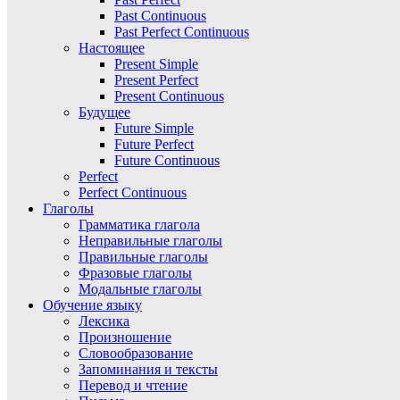
Past Continuous
Past Perfect Continuous
Настоящее
Present Simple
Present Perfect
Present Continuous
Будущее
Future Simple
Future Perfect
Future Continuous
Perfect
Perfect Continuous
Глаголы
Грамматика глагола
Неправильные глаголы
Правильные глаголы
Фразовые глаголы
Модальные глаголы
Обучение языку
Лексика
Произношение
Словообразование
Запоминания и тексты
Перевод и чтение