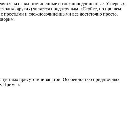
 делятся на сложносочиненные и сложноподчиненные. У первых
есколько других) является придаточным. «Стойте, но при чем
и с простыми и сложносочиненными все достаточно просто,
оворим.
 допустимо присутствие запятой. Особенностью придаточных
е. Пример: