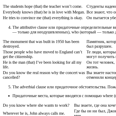
The students hope (that) the teacher won’t come.
Студенты надеют
Everybody knows (that) he is in love with Megan.
Все знают, что 
He tries to convince me (that) everything is okay.
Он пытается убе
The attributive clause или придаточные определительные
— только для неодушевленных), who (который — только дл
The monument that was built in 1950 has been
Памятник, котор
destroyed.
был разрушен.
Those people who have moved to England can’t
Те люди, которы
get the citizenship.
могут получить 
He is the man (that) I’ve been looking for all my
Он тот человек,
life.
жизнь.
Do you know the real reason why the concert was
Вы знаете насто
cancelled?
отменили конце
The adverbial clause или придаточное обстоятельства. П
Придаточные места, которые вводятся с помощью where (где
Do you know where she wants to work?
Вы знаете, где она хоче
Где бы он ни был, Джон
Wherever he is, John always calls me.
мне.