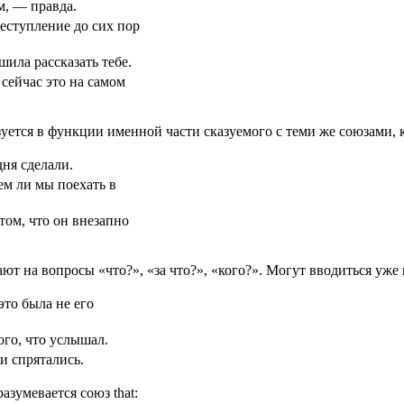
ам, — правда.
еступление до сих пор
шила рассказать тебе.
 сейчас это на самом
уется в функции именной части сказуемого с теми же союзами, 
дня сделали.
ем ли мы поехать в
том, что он внезапно
ают на вопросы «что?», «за что?», «кого?». Могут вводиться уж
это была не его
ого, что услышал.
и спрятались.
азумевается союз that: