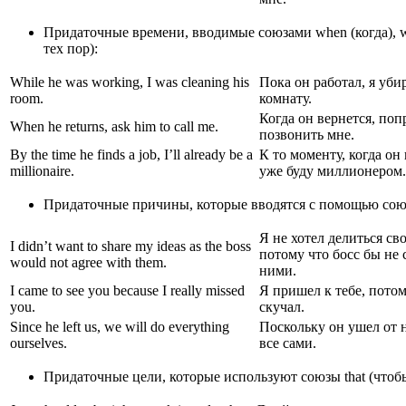
Придаточные времени, вводимые союзами when (когда), while (в 
тех пор):
While he was working, I was cleaning his
Пока он работал, я уби
room.
комнату.
Когда он вернется, поп
When he returns, ask him to call me.
позвонить мне.
By the time he finds a job, I’ll already be a
К то моменту, когда он 
millionaire.
уже буду миллионером.
Придаточные причины, которые вводятся с помощью союзов 
Я не хотел делиться св
I didn’t want to share my ideas as the boss
потому что босс бы не 
would not agree with them.
ними.
I came to see you because I really missed
Я пришел к тебе, потом
you.
скучал.
Since he left us, we will do everything
Поскольку он ушел от 
ourselves.
все сами.
Придаточные цели, которые используют союзы that (чтобы), in