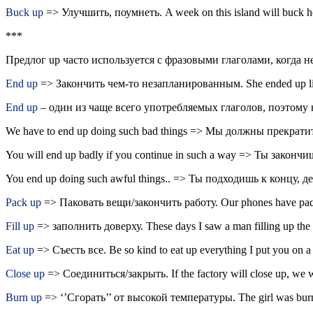
Buck up
=> Улучшить, поумнеть. A week on this island will buck 
***
Предлог up часто используется с фразовыми глаголами, когда н
End up
=> Закончить чем-то незапланированным. She ended up liv
End up
– один из чаще всего употребляемых глаголов, поэтому
We have to end up doing such bad things => Мы должны прекрати
You will end up badly if you continue in such a way => Ты закон
You end up doing such awful things.. => Ты подходишь к концу, 
Pack up
=> Паковать вещи/закончить работу. Our phones have pac
Fill up
=> заполнить доверху. These days I saw a man filling up 
Eat up
=> Съесть все. Be so kind to eat up everything I put you on 
Close up
=> Соединиться/закрыть. If the factory will close up, we
Burn up
=> ‘’Сгорать’’ от высокой температуры. The girl was bur