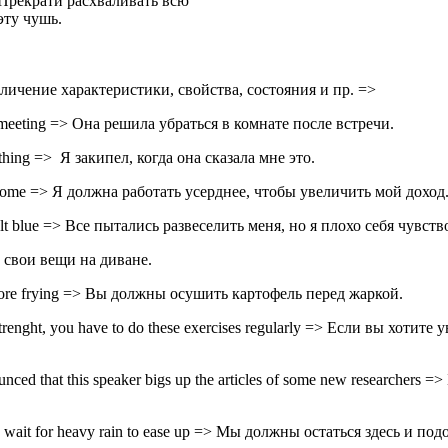
Прекрати расхваливать всю
эту чушь.
личение характеристики, свойства, состояния и пр. =>
e meeting => Она решила убраться в комнате после встречи.
t thing => Я закипел, когда она сказала мне это.
ncome => Я должна работать усерднее, чтобы увеличить мой доход
felt blue => Все пытались развеселить меня, но я плохо себя чувств
л свои вещи на диване.
efore frying => Вы должны осушить картофель перед жаркой.
strenght, you have to do these exercises regularly => Если вы хот
ed that this speaker bigs up the articles of some new researchers
o wait for heavy rain to ease up => Мы должны остаться здесь и по