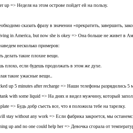
her up => Неделя на этом острове пойдет ей на пользу.
еобходимо сказать фразу в значении »прекратить, завершить, зак
ing in America, but now she is okey => Она больше не живет в А
 наведем несколько примеров:
ть делать такие плохие вещи.
чишь плохо, если будешь продолжать в этом же духе.
делая такие ужасные вещи..
ked up 5 minutes after recharge => Наши телефоны разрядились 5 
the tank with some liquid => На днях и видел мужчину, который з
a plate => Будь добр съесть все, что я положила тебе на тарелку.
 will stay without any work => Если фабрика закроется, мы останем
ning up and no one could help her => Девочка сгорала от температ