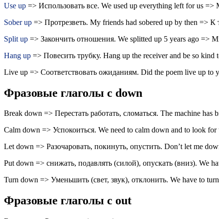
Use up
=> Использовать все. We used up everything left for us =
Sober up
=> Протрезветь. My friends had sobered up by then => 
Split up
=> Закончить отношения. We splitted up 5 years ago => М
Hang up
=> Повесить трубку. Hang up the receiver and be so kind 
Live up => Соответствовать ожиданиям. Did the poem live up to 
Фразовые глаголы с down
Break down => Перестать работать, сломаться. The machine has 
Calm down => Успокоиться. We need to calm down and to look fo
Let down => Разочаровать, покинуть, опустить. Don’t let me down
Put down => снижать, подавлять (силой), опускать (вниз). We ha
Turn down => Уменьшить (свет, звук), отклонить. We have to tur
Фразовые глаголы с out