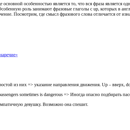
де основной особенностью является то, что вся фраза является 
Особенную роль занимают фразовые глаголы с up, которых в анг
ение. Посмотрим, где смысл фразового слова отличается от изн
+наречие»
ростой из них => указание направления движения. Up – вверх, d
passengers sometimes is dangerous => Иногда опасно подбирать па
эту симпатичную девушку. Возможно она спешит.
.