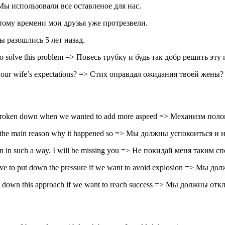
> Мы использовали все оставленое для нас.
К тому времени мои друзья уже протрезвели.
ы разошлись 5 лет назад.
to solve this problem => Повесь трубку и будь так добр решить эту
your wife’s expectations? => Стих оправдал ожидания твоей жены?
broken down when we wanted to add more aspeed => Механизм поло
r the main reason why it happened so => Мы должны успокоиться и
 in such a way. I will be missing you => Не покидай меня таким сп
ve to put down the pressure if we want to avoid explosion => Мы 
n down this approach if we want to reach success => Мы должны от