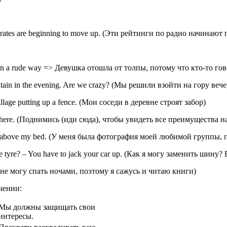
ates are beginning to move up. (Эти рейтинги по радио начинают
g in a rude way => Девушка отошла от толпы, потому что кто-то го
tain in the evening. Are we crazy? (Мы решили взойти на гору в
llage putting up a fence. (Мои соседи в деревне строят забор)
ng here. (Поднимись (иди сюда), чтобы увидеть все преимущества 
 up above my bed. (У меня была фотография моей любимой группы,
tyre? – You have to jack your car up. (Как я могу заменить ши
s. (Я не могу спать ночами, поэтому я сажусь и читаю книги)
чении:
Мы должны защищать свои
интересы.