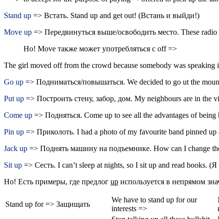
Stand up
=> Встать. Stand up and get out! (Встань и выйди!)
Move up
=> Передвинуться выше/освободить место. These radio r
Но! Move также может употребляться с off =>
The girl moved off from the crowd because somebody was speakin
Go up
=> Подниматься/повышаться. We decided to go ut the moun
Put up
=> Построить стену, забор, дом. My neighbours are in the vi
Come up
=> Подняться. Come up to see all the advantages of bei
Pin up
=> Приколоть. I had a photо of my favourite band pinned
Jack up
=> Поднять машину на подъемнике. How can I change the 
Sit up
=> Сесть. I can’t sleep at nights, so I sit up and read book
Но! Есть примеры, где предлог
up
используется в непрямом зна
We have to stand up for our
Stand up for => Защищать
interests =>