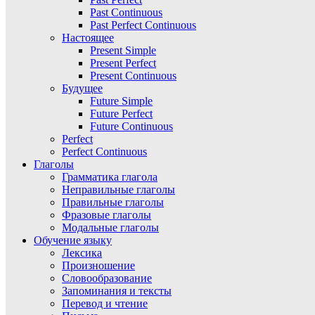
Past Continuous
Past Perfect Continuous
Настоящее
Present Simple
Present Perfect
Present Continuous
Будущее
Future Simple
Future Perfect
Future Continuous
Perfect
Perfect Continuous
Глаголы
Грамматика глагола
Неправильные глаголы
Правильные глаголы
Фразовые глаголы
Модальные глаголы
Обучение языку
Лексика
Произношение
Словообразование
Запоминания и тексты
Перевод и чтение