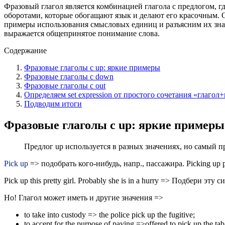
Фразовый глагол является комбинацией глагола с предлогом, г
оборотами, которые обогащают язык и делают его красочным. 
примеры использования смысловых единиц и разъясним их знач
выражается общепринятое понимание слова.
Содержание
Фразовые глаголы с up: яркие примеры
Фразовые глаголы с down
Фразовые глаголы с out
Определяем set expression от простого сочетания «глагол
Подводим итоги
Фразовые глаголы с up: яркие примеры
Предлог up используется в разных значениях, но самый п
Pick up
=> подобрать кого-нибудь, напр., пассажира. Picking up 
Pick up this pretty girl. Probably she is in a hurry => Подбери 
Но! Глагол может иметь и другие значения =>
to take into custody => the police pick up the fugitive;
to accept for the purpose of paying =>offered to pick up the tab