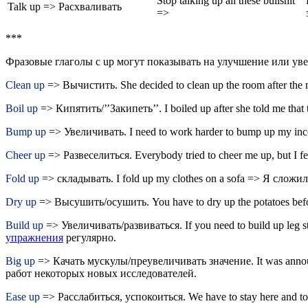
Stop talking up all these bullshit
Talk up => Расхваливать
=>
***
Фразовые глаголы с up могут показывать на улучшение или уве
Clean up
=> Вычистить. She decided to clean up the room after th
Boil up
=> Кипятить/’’Закипеть’’. I boiled up after she told me tha
Bump up
=> Увеличивать. I need to work harder to bump up my i
Cheer up
=> Развеселиться. Everybody tried to cheer me up, but I 
Fold up
=> складывать. I fold up my clothes on a sofa => Я сложи
Dry up
=> Высушить/осушить. You have to dry up the potatoes b
Build up
=> Увеличивать/развиваться. If you need to build up leg 
упражнения
регулярно.
Big up
=> Качать мускулы/преувеличивать значение. It was announc
работ некоторых новых исследователей.
Ease up
=> Расслабиться, успокоиться. We have to stay here and t