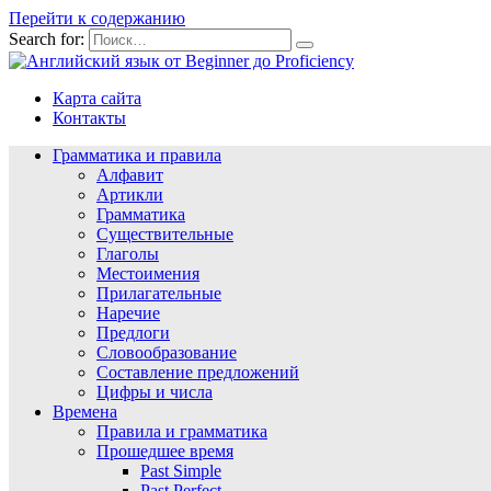
Перейти к содержанию
Search for:
Карта сайта
Контакты
Грамматика и правила
Алфавит
Артикли
Грамматика
Существительные
Глаголы
Местоимения
Прилагательные
Наречие
Предлоги
Словообразование
Составление предложений
Цифры и числа
Времена
Правила и грамматика
Прошедшее время
Past Simple
Past Perfect