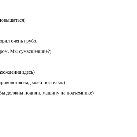
 повышаться)
ворил очень грубо.
ечером. Мы сумасшедшие?)
нахождения здесь)
 приколотая над моей постелью)
ну? Вы должны поднять машину на подъемнике)