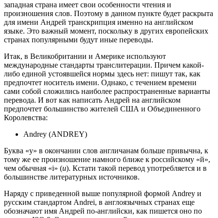
западная страна имеет свои особенности чтения и
произношения слов. Поэтому в данном пункте будет раскрыта
для имени Андрей транскрипция именно на английском
языке. Это важный момент, поскольку в других европейских
странах популярными будут иные переводы.
Итак, в Великобритании и Америке используют
международные стандарты транслитерации. Причем какой-
либо единой устоявшейся нормы здесь нет: пишут так, как
предпочтет носитель имени. Однако, с течением времени
сами собой сложились наиболее распространенные варианты
перевода. И вот как написать Андрей на английском
предпочтет большинство жителей США и Объединенного
Королевства:
Andrey (ANDREY)
Буква «y» в окончании слов англичанам больше привычна, к
тому же ее произношение намного ближе к российскому «й»,
чем обычная «i» (
и
). Кстати такой перевод употребляется и в
большинстве литературных источников.
Наряду с приведенной выше популярной формой Andrey и
русским стандартом Andrei, в англоязычных странах еще
обозначают имя Андрей по-английски, как пишется оно по