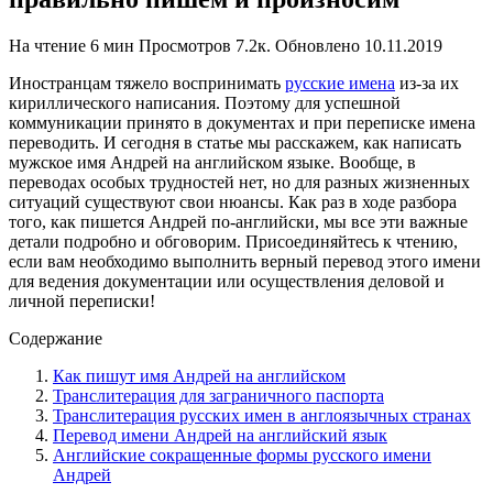
На чтение
6 мин
Просмотров
7.2к.
Обновлено
10.11.2019
Иностранцам тяжело воспринимать
русские имена
из-за их
кириллического написания. Поэтому для успешной
коммуникации принято в документах и при переписке имена
переводить. И сегодня в статье мы расскажем, как написать
мужское имя Андрей на английском языке. Вообще, в
переводах особых трудностей нет, но для разных жизненных
ситуаций существуют свои нюансы. Как раз в ходе разбора
того, как пишется Андрей по-английски, мы все эти важные
детали подробно и обговорим. Присоединяйтесь к чтению,
если вам необходимо выполнить верный перевод этого имени
для ведения документации или осуществления деловой и
личной переписки!
Содержание
Как пишут имя Андрей на английском
Транслитерация для заграничного паспорта
Транслитерация русских имен в англоязычных странах
Перевод имени Андрей на английский язык
Английские сокращенные формы русского имени
Андрей