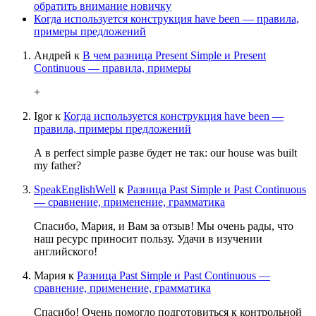
обратить внимание новичку
Когда используется конструкция have been — правила,
примеры предложений
Андрей
к
В чем разница Present Simple и Present
Continuous — правила, примеры
+
Igor
к
Когда используется конструкция have been —
правила, примеры предложений
А в perfect simple разве будет не так: our house was built
my father?
SpeakEnglishWell
к
Разница Past Simple и Past Continuous
— сравнение, применение, грамматика
Спасибо, Мария, и Вам за отзыв! Мы очень рады, что
наш ресурс приносит пользу. Удачи в изучении
английского!
Мария
к
Разница Past Simple и Past Continuous —
сравнение, применение, грамматика
Спасибо! Очень помогло подготовиться к контрольной