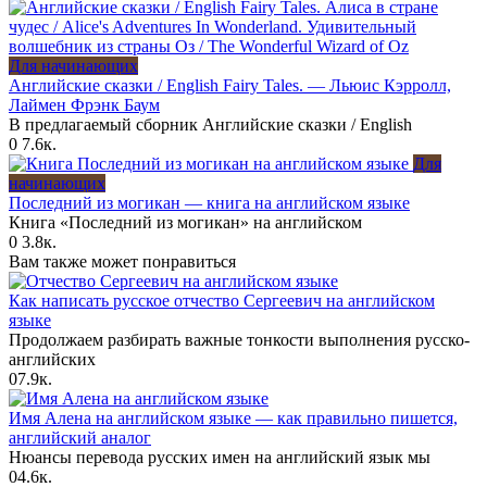
Для начинающих
Английские сказки / English Fairy Tales. — Льюис Кэрролл,
Лаймен Фрэнк Баум
В предлагаемый сборник Английские сказки / English
0
7.6к.
Для
начинающих
Последний из могикан — книга на английском языке
Книга «Последний из могикан» на английском
0
3.8к.
Вам также может понравиться
Как написать русское отчество Сергеевич на английском
языке
Продолжаем разбирать важные тонкости выполнения русско-
английских
0
7.9к.
Имя Алена на английском языке — как правильно пишется,
английский аналог
Нюансы перевода русских имен на английский язык мы
0
4.6к.