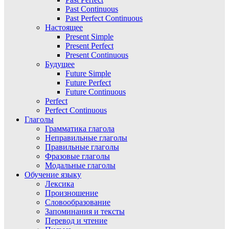
Past Continuous
Past Perfect Continuous
Настоящее
Present Simple
Present Perfect
Present Continuous
Будущее
Future Simple
Future Perfect
Future Continuous
Perfect
Perfect Continuous
Глаголы
Грамматика глагола
Неправильные глаголы
Правильные глаголы
Фразовые глаголы
Модальные глаголы
Обучение языку
Лексика
Произношение
Словообразование
Запоминания и тексты
Перевод и чтение