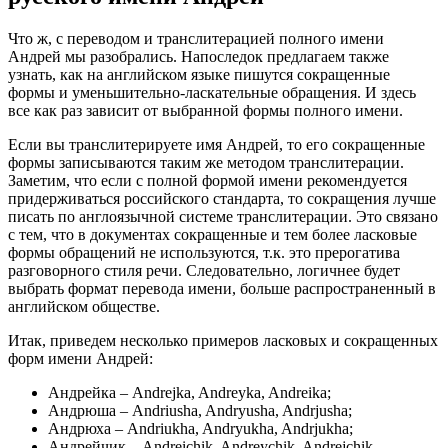
Что ж, с переводом и транслитерацией полного имени
Андрей мы разобрались. Напоследок предлагаем также
узнать, как на английском языке пишутся сокращенные
формы и уменьшительно-ласкательные обращения. И здесь
все как раз зависит от выбранной формы полного имени.
Если вы транслитерируете имя Андрей, то его сокращенные
формы записываются таким же методом транслитерации.
Заметим, что если с полной формой имени рекомендуется
придерживаться российского стандарта, то сокращения лучше
писать по англоязычной системе транслитерации. Это связано
с тем, что в документах сокращенные и тем более ласковые
формы обращений не используются, т.к. это прерогатива
разговорного стиля речи. Следовательно, логичнее будет
выбрать формат перевода имени, больше распространенный в
английском обществе.
Итак, приведем несколько примеров ласковых и сокращенных
форм имени Андрей:
Андрейка – Andrejka, Andreyka, Andreika;
Андрюша – Andriusha, Andryusha, Andrjusha;
Андрюха – Andriukha, Andryukha, Andrjukha;
Андрейчик – Andreichik, Andreychik, Andrejchik