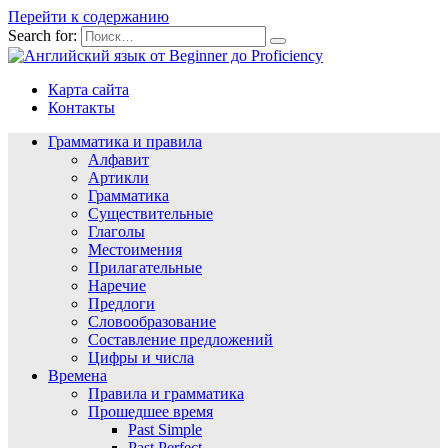
Перейти к содержанию
Search for:
Карта сайта
Контакты
Грамматика и правила
Алфавит
Артикли
Грамматика
Существительные
Глаголы
Местоимения
Прилагательные
Наречие
Предлоги
Словообразование
Составление предложений
Цифры и числа
Времена
Правила и грамматика
Прошедшее время
Past Simple
Past Perfect