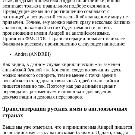
Итак, когда мы пишем имя Андрей по-английски, вопрос
возникает только в правильном подборе окончания.
Предыдущие буквы по произношению совпадают с
латиницей, а вот русский согласный «й» западному миру не
привычен. Точнее, ему можно найти сразу несколько близких
аналогов, но каждый из них будет немного изменять
произношение имени Андрей на английском языке.
Принятый ФМС ГОСТ транслитерации полагает наиболее
близким к русскому произношению следующее написание:
Andrei
(ANDREI)
Как видно, в данном случае кириллический «й» заменен
английской буквой «i». Конечно, сходство звучания здесь
можно немного оспорить, тем не менее с точки зрения
российского стандарта правильно Андрей по-английски
пишется именно так. Поэтому как раз данный вариант
перевода мы рекомендуем использовать для ведения
документации и деловых переговоров.
Транслитерация русских имен в англоязычных
странах
Выше мы уже отметили, что в принципе имя Андрей пишется
по английскому языку латинскими буквами. Однако, каждая