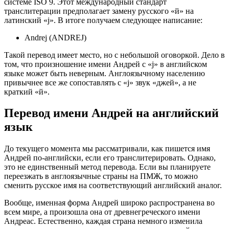
системе ISO 9. Этот международный стандарт
транслитерации предполагает замену русского «й» на
латинский «j». В итоге получаем следующее написание:
Andrej (ANDREJ)
Такой перевод имеет место, но с небольшой оговоркой. Дело в
том, что произношение имени Андрей с «j» в английском
языке может быть неверным. Англоязычному населению
привычнее все же сопоставлять с «j» звук «джей», а не
краткий «й».
Перевод имени Андрей на английский
язык
До текущего момента мы рассматривали, как пишется имя
Андрей по-английски, если его транслитерировать. Однако,
это не единственный метод перевода. Если вы планируете
переезжать в англоязычные страны на ПМЖ, то можно
сменить русское имя на соответствующий английский аналог.
Вообще, именная форма Андрей широко распространена во
всем мире, а произошла она от древнегреческого имени
Андреас. Естественно, каждая страна немного изменила