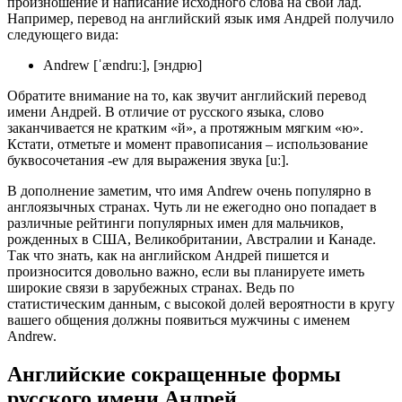
произношение и написание исходного слова на свой лад.
Например, перевод на английский язык имя Андрей получило
следующего вида:
Andrew [ˈændruː], [эндрю]
Обратите внимание на то, как звучит английский перевод
имени Андрей. В отличие от русского языка, слово
заканчивается не кратким «й», а протяжным мягким «ю».
Кстати, отметьте и момент правописания – использование
буквосочетания -ew для выражения звука [uː].
В дополнение заметим, что имя Andrew очень популярно в
англоязычных странах. Чуть ли не ежегодно оно попадает в
различные рейтинги популярных имен для мальчиков,
рожденных в США, Великобритании, Австралии и Канаде.
Так что знать, как на английском Андрей пишется и
произносится довольно важно, если вы планируете иметь
широкие связи в зарубежных странах. Ведь по
статистическим данным, с высокой долей вероятности в кругу
вашего общения должны появиться мужчины с именем
Andrew.
Английские сокращенные формы
русского имени Андрей