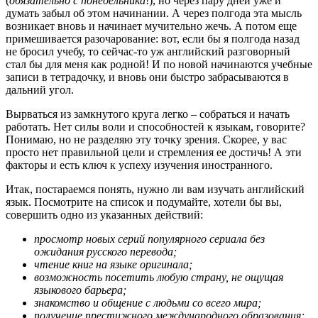
(
обязательно с понедельника
!), но через пару дней уже и
думать забыл об этом начинании. А через полгода эта мысль
возникает вновь и начинает мучительно жечь. А потом еще
примешивается разочарование: вот, если бы я полгода назад
не бросил учебу, то сейчас-то уж английский разговорный
стал бы для меня как родной! И по новой начинаются учебные
записи в тетрадочку, и вновь они быстро забрасываются в
дальний угол.
Вырваться из замкнутого круга легко – собраться и начать
работать. Нет силы воли и способностей к языкам, говорите?
Понимаю, но не разделяю эту точку зрения. Скорее, у вас
просто нет правильной цели и стремления ее достичь! А эти
факторы и есть ключ к успеху изучения иностранного.
Итак, постараемся понять, нужно ли вам изучать английский
язык. Посмотрите на список и подумайте, хотели бы вы,
совершить одно из указанных действий:
просмотр новых серий популярного сериала без
ожидания русского перевода;
чтение книг на языке оригинала;
возможность посетить любую страну, не ощущая
языкового барьера;
знакомство и общение с людьми со всего мира;
получение престижного международного образования;