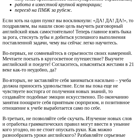
работа в известной крупной корпорации;
переезд на ПМЖ за рубеж.
Если хоть на один пункт вы воскликнули: «ДА! ДА! ДА!», то
поздравляем, вы нашли свою цель выучить разговорный
английский язык самостоятельно! Теперь главное взять быка
за рога, стиснуть зубы и добиться успешного выполнения
поставленной задачи, чему вы сейчас легко научитесь.
Во-первых, не сомневайтесь в серьезности своих намерений.
Мечтаете поехать в кругосветное путешествие? Выучите
английский и поедете! Согласитесь, изъясняться жестами в 21
веке как-то неудобно, да?
Во-вторых, не заставляйте себя заниматься насильно – учеба
должна приносить удовольствие. Если вы пока еще не
чувствуете восторга от получения новых знаний, то
создавайте подобные эмоции искусственно. По окончанию
занятия поощрите себя приятным сюрпризом, и позитивное
отношение к учебе выработается само по себе.
В-третьих, не позволяйте себе скучать. Изучение новых слов
и отработка грамматических правил могут ввести в уныние
кого угодно, но не стоит опускать руки. Как можно
разнообразить уроки английского? Разбавляйте серьезные