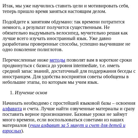
Итак, мы уже научились ставить цели и мотивировать себя,
теперь пришло время заняться настоящим делом.
Подойдите к занятиям обдумано: так времени потратится
немного, а результат получится существенным. Не
обязательно выдумывать велосипед, мучительно решая как
лучше всего изучать иностранный язык. Уже давно
разработаны проверенные способы, успешно выучившие не
одно поколение полиглотов.
Перечисленные ниже
методы
позволят вам в короткие сроки
продвинуться с базиса до уровня intermediate, т.е. иметь
средний запас знаний, достаточный для поддержания беседы с
иностранцем. Для удобства восприятия советы обобщены в
небольшие этапы, по которым мы учим язык.
Изучение основ
Начинать необходимо с простейшей языковой базы – освоения
алфавита
и счета. Лучше найти озвученные материалы и сразу
поставить верное произношение. Базовые уроки не займут
много времени, если воспользоваться советами из наших
материалов (
учим алфавит за 5 минут и счет для детей и
взрослых
).