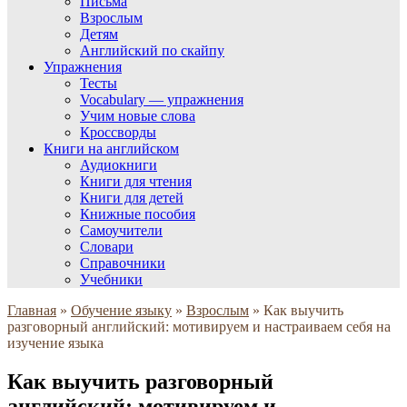
Письма
Взрослым
Детям
Английский по скайпу
Упражнения
Тесты
Vocabulary — упражнения
Учим новые слова
Кроссворды
Книги на английском
Аудиокниги
Книги для чтения
Книги для детей
Книжные пособия
Самоучители
Словари
Справочники
Учебники
Главная
»
Обучение языку
»
Взрослым
»
Как выучить
разговорный английский: мотивируем и настраиваем себя на
изучение языка
Как выучить разговорный
английский: мотивируем и