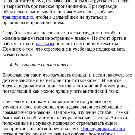
Чаще читайте вслух, стараясь избавиться от русского акцента
и выработать британское произношение. При переводе
обязательно выписывайте незнакомые слова, добавляя
транскрипцию
, чтобы в дальнейшем не путаться с
правильным произношением.
Старайтесь читать несложные тексты: трудности отобьют
желание заниматься иностранным языком. Не стоит брать в
работу статьи и
рассказы
по неинтересной вам тематике.
Помните о том, что стремление к учебе надо поддерживать
всеми силами.
Разучивание стихов и песен
Взрослые считают, что заучивать стишки и песни наизусть это
детское занятие и на него не стоит отвлекаться. И многое
теряют, ведь запоминание стихов – это хороший помощник,
позволяющий как можно лучше учить английский язык.
С веселыми стишками вы запомните новую лексику,
улучшите свое произношение и даже выучите небольшие
грамматические законы. Например, изучение стихов – самый
быстрый способ запомнить неправильные глаголы. А стихи,
положенные на музыку, позволяют отрабатывать еще и
восприятие английской речи на слух.
Прослушивать песни
легко в любое время
: по пути на работу, делая уборку,