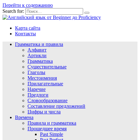
Перейти к содержанию
Search for:
Карта сайта
Контакты
Грамматика и правила
Алфавит
Артикли
Грамматика
Существительные
Глаголы
Местоимения
Прилагательные
Наречие
Предлоги
Словообразование
Составление предложений
Цифры и числа
Времена
Правила и грамматика
Прошедшее время
Past Simple
Past Perfect