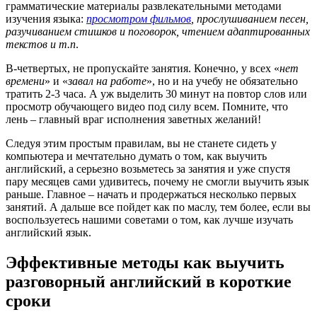
грамматические материалы развлекательными методами
изучения языка:
просмотром фильмов
, прослушиванием песен,
разучиванием стишков и поговорок, чтением адаптированных
текстов и т.п
.
В-четвертых, не пропускайте занятия. Конечно, у всех «
нет
времени
» и «
завал на работе
», но и на учебу не обязательно
тратить 2-3 часа. А уж выделить 30 минут на повтор слов или
просмотр обучающего видео под силу всем. Помните, что
лень – главный враг исполнения заветных желаний!
Следуя этим простым правилам, вы не станете сидеть у
компьютера и мечтательно думать о том, как выучить
английский, а серьезно возьметесь за занятия и уже спустя
пару месяцев сами удивитесь, почему не смогли выучить язык
раньше. Главное – начать и продержаться несколько первых
занятий. А дальше все пойдет как по маслу, тем более, если вы
воспользуетесь нашими советами о том, как лучше изучать
английский язык.
Эффективные методы как выучить
разговорный английский в короткие
сроки