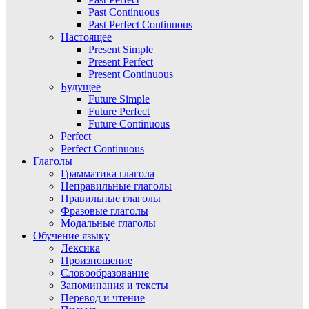
Past Continuous
Past Perfect Continuous
Настоящее
Present Simple
Present Perfect
Present Continuous
Будущее
Future Simple
Future Perfect
Future Continuous
Perfect
Perfect Continuous
Глаголы
Грамматика глагола
Неправильные глаголы
Правильные глаголы
Фразовые глаголы
Модальные глаголы
Обучение языку
Лексика
Произношение
Словообразование
Запоминания и тексты
Перевод и чтение