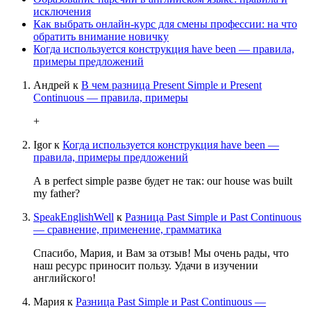
исключения
Как выбрать онлайн-курс для смены профессии: на что
обратить внимание новичку
Когда используется конструкция have been — правила,
примеры предложений
Андрей
к
В чем разница Present Simple и Present
Continuous — правила, примеры
+
Igor
к
Когда используется конструкция have been —
правила, примеры предложений
А в perfect simple разве будет не так: our house was built
my father?
SpeakEnglishWell
к
Разница Past Simple и Past Continuous
— сравнение, применение, грамматика
Спасибо, Мария, и Вам за отзыв! Мы очень рады, что
наш ресурс приносит пользу. Удачи в изучении
английского!
Мария
к
Разница Past Simple и Past Continuous —