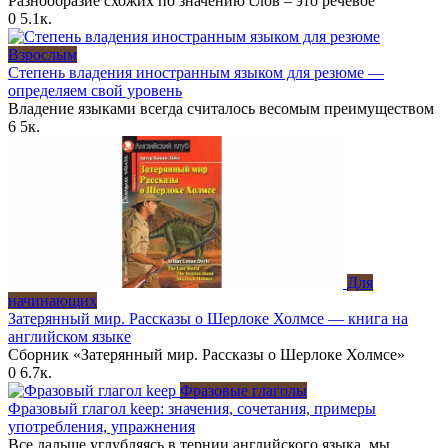
Разнообразие схожих по значению слов – это речевое
0
5.1к.
Взрослым
Степень владения иностранным языком для резюме —
определяем свой уровень
Владение языками всегда считалось весомым преимуществом
6
5к.
Для
начинающих
Затерянный мир. Рассказы о Шерлоке Холмсе — книга на
английском языке
Сборник «Затерянный мир. Рассказы о Шерлоке Холмсе»
0
6.7к.
Фразовые глаголы
Фразовый глагол keep: значения, сочетания, примеры
употребления, упражнения
Все дальше углубляясь в тернии английского языка, мы