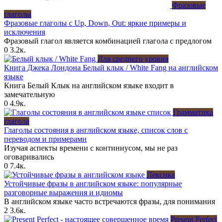
Фразовые
глаголы
Фразовые глаголы с Up, Down, Out: яркие примеры и
исключения
Фразовый глагол является комбинацией глагола с предлогом
0
3.2к.
Для среднего уровня
Книга Джека Лондона Белый клык / White Fang на английском
языке
Книга Белый Клык на английском языке входит в
замечательную
0
4.9к.
Грамматика
глагола
Глаголы состояния в английском языке, список слов с
переводом и примерами
Изучая аспекты времени с континиусом, мы не раз
оговаривались
0
7.4к.
Лексика
Устойчивые фразы в английском языке: популярные
разговорные выражения и идиомы
В английском языке часто встречаются фразы, для понимания
2
3.6к.
Present Perfect