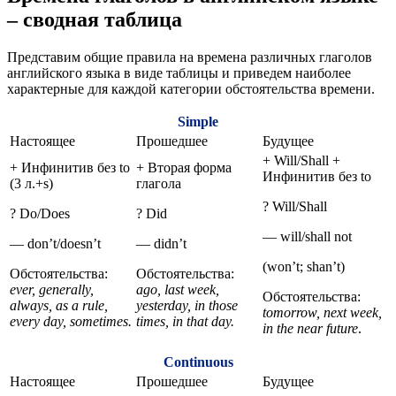
– сводная таблица
Представим общие правила на времена различных глаголов
английского языка в виде таблицы и приведем наиболее
характерные для каждой категории обстоятельства времени.
Simple
Настоящее
Прошедшее
Будущее
+ Will/Shall +
+ Инфинитив без to
+ Вторая форма
Инфинитив без to
(3 л.+s)
глагола
? Will/Shall
? Do/Does
? Did
— will/shall not
— don’t/doesn’t
— didn’t
(won’t; shan’t)
Обстоятельства:
Обстоятельства:
ever, generally,
ago, last week,
Обстоятельства:
always, as a rule,
yesterday, in those
tomorrow, next week,
every day, sometimes.
times, in that day.
in the near future
.
Continuous
Настоящее
Прошедшее
Будущее