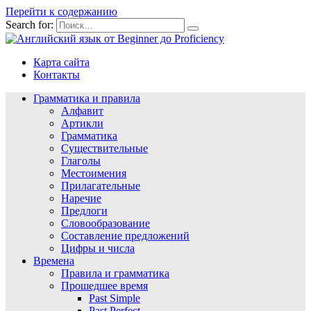
Перейти к содержанию
Search for:
Карта сайта
Контакты
Грамматика и правила
Алфавит
Артикли
Грамматика
Существительные
Глаголы
Местоимения
Прилагательные
Наречие
Предлоги
Словообразование
Составление предложений
Цифры и числа
Времена
Правила и грамматика
Прошедшее время
Past Simple
Past Perfect