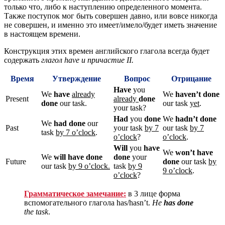
только что, либо к наступлению определенного момента.
Также поступок мог быть совершен давно, или вовсе никогда
не совершен, и именно это имеет/имело/будет иметь значение
в настоящем времени.
Конструкция этих времен английского глагола всегда будет
содержать
глагол
have
и причастие II
.
Время
Утверждение
Вопрос
Отрицание
Have
you
We
have
already
We
haven’t done
Present
already
done
done
our task.
our task
yet
.
your task?
Had
you
done
We
hadn’t done
We
had done
our
Past
your task
by 7
our task
by 7
task
by 7 o’clock
.
o’clock
?
o’clock
.
Will
you
have
We
won’t have
We
will have done
done
your
Future
done
our task
by
our task
by 9 o’clock.
task
by 9
9 o’clock
.
o’clock
?
Грамматическое замечание:
в 3 лице форма
вспомогательного глагола has/hasn’t.
He
has
done
the
task
.