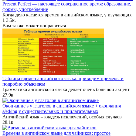
Present Perfect — настоящее совершенное время: образование,
формы, употребление
Когда дело касается времен в английском языке, у изучающих
1
3.5к.
Вам также может понравиться
Таблица времен английского языка: приводим примеры и
подробно объясняем
Грамматика английского языка делает очень большой акцент
2
7.9к.
Окончание s у глаголов в английском языке + окончания
s/ed/ing у существительных и прилагательных
Английский язык – кладезь исключений, особых случаев
2
8.1к.
Времена в английском языке для чайников: простое