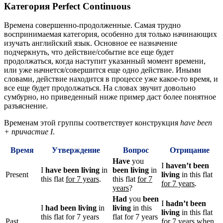
Категория Perfect Continuous
Времена совершенно-продолженные. Самая трудно
воспринимаемая категория, особенно для только начинающих
изучать английский язык. Основное ее назначение
подчеркнуть, что действие/событие все еще будет
продолжаться, когда наступит указанный момент времени,
или уже начнется/совершится еще одно действие. Иными
словами, действие находится в процессе уже какое-то время, и
все еще будет продолжаться. На словах звучит довольно
сумбурно, но приведенный ниже пример даст более понятное
разъяснение.
Временам этой группы соответствует конструкция
have
been
+ причастие I
.
Время
Утверждение
Вопрос
Отрицание
Have
you
I
haven’t been
I
have been living
in
been living
in
Present
living
in this flat
this flat
for 7 years
.
this flat
for 7
for 7 years
.
years
?
Had
you
been
I
hadn’t been
I
had been living
in
living
in this
living
in this flat
this flat for 7 years
flat for 7 years
Past
for 7 years
when