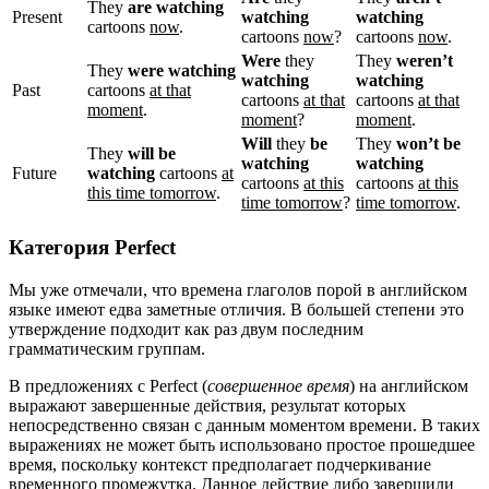
They
are watching
Present
watching
watching
cartoons
now
.
cartoons
now
?
cartoons
now
.
Were
they
They
weren’t
They
were watching
watching
watching
Past
cartoons
at that
cartoons
at that
cartoons
at that
moment
.
moment
?
moment
.
Will
they
be
They
won’t be
They
will be
watching
watching
Future
watching
cartoons
at
cartoons
at this
cartoons
at this
this time tomorrow
.
time tomorrow
?
time tomorrow
.
Категория Perfect
Мы уже отмечали, что времена глаголов порой в английском
языке имеют едва заметные отличия. В большей степени это
утверждение подходит как раз двум последним
грамматическим группам.
В предложениях с Perfect (
совершенное время
) на английском
выражают завершенные действия, результат которых
непосредственно связан с данным моментом времени. В таких
выражениях не может быть использовано простое прошедшее
время, поскольку контекст предполагает подчеркивание
временного промежутка. Данное действие либо завершили