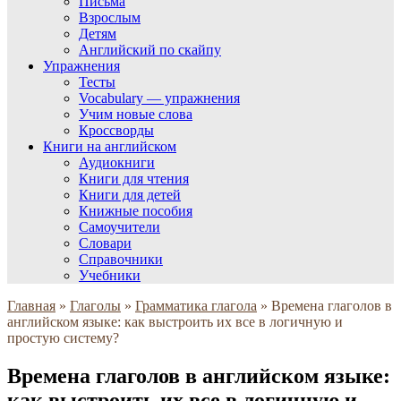
Письма
Взрослым
Детям
Английский по скайпу
Упражнения
Тесты
Vocabulary — упражнения
Учим новые слова
Кроссворды
Книги на английском
Аудиокниги
Книги для чтения
Книги для детей
Книжные пособия
Самоучители
Словари
Справочники
Учебники
Главная
»
Глаголы
»
Грамматика глагола
»
Времена глаголов в
английском языке: как выстроить их все в логичную и
простую систему?
Времена глаголов в английском языке:
как выстроить их все в логичную и