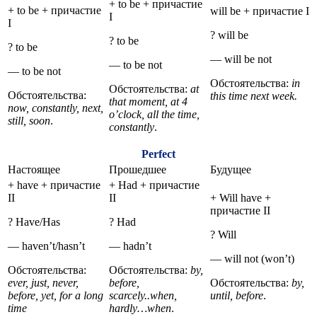
+ to be + причастие
+ to be + причастие
will be + причастие I
I
I
? will be
? to be
? to be
— will be not
— to be not
— to be not
Обстоятельства:
in
Обстоятельства:
at
Обстоятельства:
this time next week.
that moment, at 4
now, constantly, next,
o’clock, all the time,
still, soon
.
constantly
.
Perfect
Настоящее
Прошедшее
Будущее
+ have + причастие
+ Had + причастие
II
II
+ Will have +
причастие II
? Have/Has
? Had
? Will
— haven’t/hasn’t
— hadn’t
— will not (won’t)
Обстоятельства:
Обстоятельства:
by,
ever, just, never,
before,
Обстоятельства:
by,
before, yet, for a long
scarcely..when,
until, before
.
time
hardly…when
.