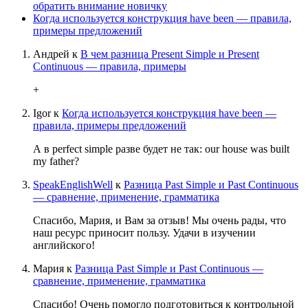
обратить внимание новичку
Когда используется конструкция have been — правила,
примеры предложений
Андрей
к
В чем разница Present Simple и Present
Continuous — правила, примеры
+
Igor
к
Когда используется конструкция have been —
правила, примеры предложений
А в perfect simple разве будет не так: our house was built
my father?
SpeakEnglishWell
к
Разница Past Simple и Past Continuous
— сравнение, применение, грамматика
Спасибо, Мария, и Вам за отзыв! Мы очень рады, что
наш ресурс приносит пользу. Удачи в изучении
английского!
Мария
к
Разница Past Simple и Past Continuous —
сравнение, применение, грамматика
Спасибо! Очень помогло подготовиться к контрольной