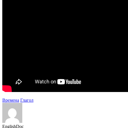
Времена
Глагол
EnglishDoc