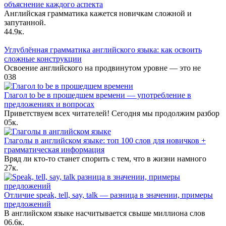
объяснение каждого аспекта
Английская грамматика кажется новичкам сложной и
запутанной.
4
4.9к.
Углублённая грамматика английского языка: как освоить
сложные конструкции
Освоение английского на продвинутом уровне — это не
0
38
Глагол to be в прошедшем времени — употребление в
предложениях и вопросах
Приветствуем всех читателей! Сегодня мы продолжим разбор
0
5к.
Глаголы в английском языке: топ 100 слов для новичков +
грамматическая информация
Вряд ли кто-то станет спорить с тем, что в жизни намного
2
7к.
Отличие speak, tell, say, talk — разница в значении, примеры
предложений
В английском языке насчитывается свыше миллиона слов
0
6.6к.