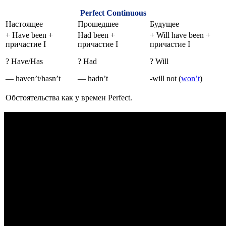
Perfect
Continuous
Настоящее
Прошедшее
Будущее
+ Have been +
Had been +
+ Will have been +
причастие I
причастие I
причастие I
? Have/Has
? Had
? Will
— haven’t/hasn’t
— hadn’t
-will not (
won’t
)
Обстоятельства как у времен Perfect.