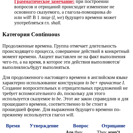
Грамматическое замечание:
при построении
вопросов и отрицаний происходит изменение не
основного сказуемого, а глагола-помощника
do
или
will
! В 1 лице (
I
, we
) будущего времени может
употребляться гл.
shall
.
Категория Continuous
Продолженные времена. Группа отмечает длительность
происходящего процесса, совершение действий в конкретный
момент времени. Акцент выставлен не на факт выполнения
чего-то, а на время, в которое эти действия выполняются/
выполнялись/будут выполняться.
Для продолженного настоящего времени в английском языке
характерно использование конструкции
to
be
+ причастие I
.
Создание вопросительных и отрицательных предложений не
требует вспомогательного
do
, поскольку для этого
используется сказуемое
to
be
. Этот же закон справедлив и для
прошедшего времени, соответственно to be стоит в
прошедшей форме. Для выражения будущего времени по-
прежнему используется глагол
will
.
Время
Утверждение
Вопрос
Отрицание
Are
they
They
aren’t