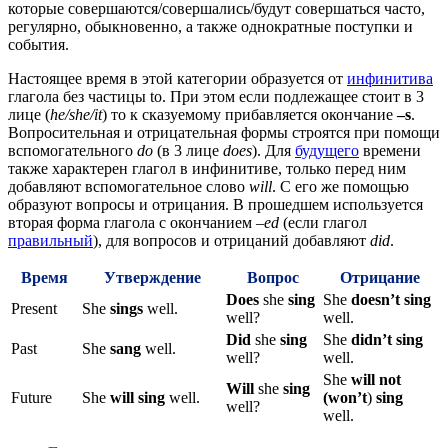
которые совершаются/совершались/будут совершаться часто,
регулярно, обыкновенно, а также однократные поступки и
события.
Настоящее время в этой категории образуется от
инфинитива
глагола без частицы to. При этом если подлежащее стоит в 3
лице (
he
/she
/it
) то к сказуемому прибавляется окончание
–
s
.
Вопросительная и отрицательная формы строятся при помощи
вспомогательного
do
(в 3 лице
does
). Для
будущего
времени
также характерен глагол в инфинитиве, только перед ним
добавляют вспомогательное слово
will
. С его же помощью
образуют вопросы и отрицания. В прошедшем используется
вторая форма глагола с окончанием –
ed
(если глагол
правильный
), для вопросов и отрицаний добавляют
did
.
Время
Утверждение
Вопрос
Отрицание
Does
she
sing
She
doesn’t sing
Present
She
sings
well.
well?
well.
Did
she
sing
She
didn’t sing
Past
She
sang
well.
well?
well.
She
will not
Will
she
sing
Future
She
will sing
well.
(won’t
)
sing
well?
well.