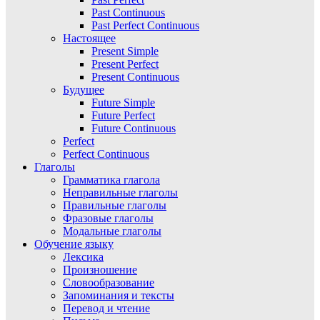
Past Continuous
Past Perfect Continuous
Настоящее
Present Simple
Present Perfect
Present Continuous
Будущее
Future Simple
Future Perfect
Future Continuous
Perfect
Perfect Continuous
Глаголы
Грамматика глагола
Неправильные глаголы
Правильные глаголы
Фразовые глаголы
Модальные глаголы
Обучение языку
Лексика
Произношение
Словообразование
Запоминания и тексты
Перевод и чтение