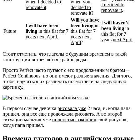
when I decided to
when you
I decided to
renovate it
.
decided to
renovate it
.
renovate it
?
Will
you
have
I
will haven’t
I
will have been
been living
in
been living
in
Future
living
in this flat for 7
this flat for 7
this flat for 7
years
next April
.
years
next
years
next April
.
April
?
Стоит отметить, что глаголы с будущим временем в такой
конструкции встречаются крайне редко.
Просто Perfect часто путают с его продолженным братом –
Perfect Continuous, но они имеют разные значения. Для того,
чтобы научиться их различать посмотрите на следующую
картинку.
В первом случае девочка
рисовала уже
2 часа, и, когда папа
пришел, она все еще
продолжала рисовать
. А во второй
ситуации мальчик уже
полностью закончил
свой рисунок,
когда папа пришел.
Времена глаголов в английском языке