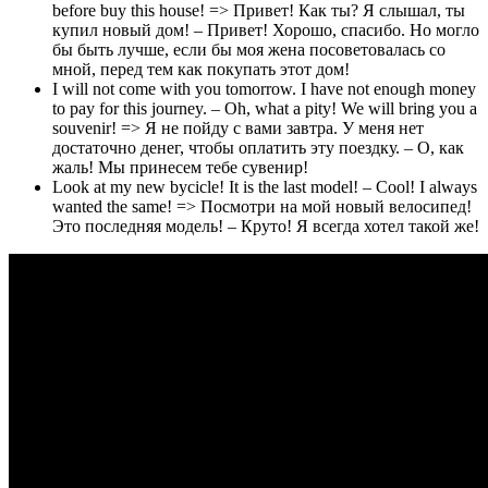
before buy this house! => Привет! Как ты? Я слышал, ты
купил новый дом! – Привет! Хорошо, спасибо. Но могло
бы быть лучше, если бы моя жена посоветовалась со
мной, перед тем как покупать этот дом!
I will not come with you tomorrow. I have not enough money
to pay for this journey. – Oh, what a pity! We will bring you a
souvenir! => Я не пойду с вами завтра. У меня нет
достаточно денег, чтобы оплатить эту поездку. – О, как
жаль! Мы принесем тебе сувенир!
Look at my new bycicle! It is the last model! – Cool! I always
wanted the same! => Посмотри на мой новый велосипед!
Это последняя модель! – Круто! Я всегда хотел такой же!