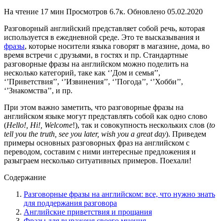
На чтение
17 мин
Просмотров
6.7к.
Обновлено
05.02.2020
Разговорный английский представляет собой речь, которая
используется в ежедневной среде. Это те высказывания и
фразы
, которые носители языка говорят в магазине, дома, во
время встречи с друзьями, в гостях и пр. Стандартные
разговорные фразы на английском можно поделить на
несколько категорий, таке как ‘’Дом и семья’’,
‘’Приветствия’’, ‘’Извинения’’, ‘’Погода’’, ‘’Хобби’’,
‘’Знакомства’’, и пр.
При этом важно заметить, что разговорные фразы на
английском языке могут представлять собой как одно слово
(
Hello!, Hi!, Welcome
!), так и совокупность нескольких слов (
to
tell you the truth, see you later, wish you a great day
). Приведем
примеры основных разговорных фраз на английском с
переводом, составим с ними интересные предложения и
разыграем несколько ситуативных примеров. Поехали!
Содержание
Разговорные фразы на английском: все, что нужно знать
для поддержания разговора
Английские приветствия и прощания
Фразы для выраженя своего мнения