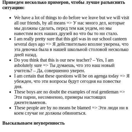
Приведем несколько примеров, чтобы лучше разъяснить
ситуацию:
We have a lot of things to do before we leave but we will visit
all our friends, by all means => У нас много дел, которые
мы должны сделать, перед тем как уедем, но мы
навестим всех наших друзей во что бы то ни стало.
I am really pretty sure that this girl was in our school canteen
several days ago => Я действительно вполне уверена, что
эта девочка была в нашей школьной столовой несколько
дней назад.
Do you think that this is our new teacher? – Yes, I am
asbolutely sure => Ты думаешь, что это наш новый
учитель? – Да, совершенно уверен.
I am certain that these questions will be on agenga today => Я
убежден, что эти вопросы будут сегодня на повестке
дня.
These boys are no doubt the examples of real gentleman =>
Эти парни, несомненно, примеры настоящих
джентельменов.
These people are by no means be blamed => Эти люди ни в
коем случае не должны обвиняться.
Высказываем неуверенность