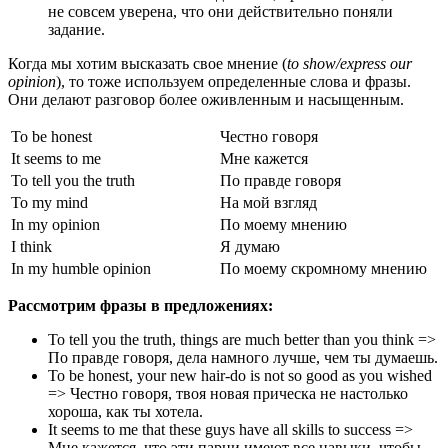
не совсем уверена, что они действительно поняли
задание.
Когда мы хотим высказать свое мнение (
to show/еxpress our
opinion
), то тоже используем определенные слова и фразы.
Они делают разговор более оживленным и насыщенным.
To be honest
Честно говоря
It seems to me
Мне кажется
To tell you the truth
По правде говоря
To my mind
На мой взгляд
In my opinion
По моему мнению
I think
Я думаю
In my humble opinion
По моему скромному мнению
Рассмотрим фразы в предложениях:
To tell you the truth, things are much better than you think =>
По правде говоря, дела намного лучше, чем ты думаешь.
To be honest, your new hair-do is not so good as you wished
=> Честно говоря, твоя новая прическа не настолько
хороша, как ты хотела.
It seems to me that these guys have all skills to success =>
Мне кажется, что эти парни имеют все навыки, чтобы