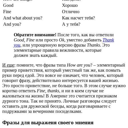
Good
Хорошо
Fine
Отлично
And what about you?
Как насчет тебя?
And you?
А у тебя?
Обратите внимание!
После того, как вы ответили
Good,
Fine
или просто
Ok
, уместно добавить
Thank
you
, или упрощенную версию фразы
Thanks
. Это
элементарные правила вежливости, которые
должен знать каждый.
И еще
: помните, что фразы типа
How are you
? – элементарный
пример приветствия, который уместный так же, как помыть
руки перед едой. Это вовсе не означает, что человек, который
говорит фразу, действительно интересуется вашей жизнью.
Это просто приветствие, не больше того. В этом случае нужно
коротко ответить
Fine,
thanks
, и ни в коем случае не
жаловаться на жизнь! В Америке это считается признаком
дурного тона. Так не принято. Личные разговоры следует
оставить для дружеской беседы, когда разговариваете с
подружками за вечерними посиделками.
Фразы для выраженя своего мнения