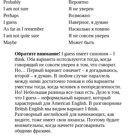
Probably
Вероятно
I am not sure
Я не уверен
Perhaps
Возможно
I guess
Наверное, я думаю
As far as I remember
Насколько я помню
I am not quite sure
Я не совсем уверен
Maybe
Может быть
Обратите внимание!
I guess имеет синоним – I
think. Оба варианта используются тогда, когда
говорящий не совсем уверен в том, что говорит.
Но… Первый вариант означает – я догадываюсь,
второй – я думаю. В любом случае параллель
между ними достаточно тонкая и оба варианты
уместны тогда, когда человек в неопределенности.
Но! Небольшая разница все-таки есть. Дело в том,
что I guess – неформальный вариант, который
характерный для American English. В разговорнике
British English мы видим вариант I think.
Разговорный английский для начинающих, как
видите, тоже имеет свои нюансы. Поэтому будьте
внимательны, когда начнете разговаривать
общими фразами.