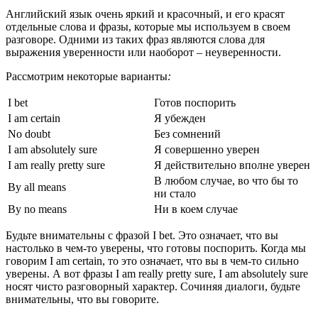
Английский язык очень яркий и красочный, и его красят
отдельные слова и фразы, которые мы используем в своем
разговоре. Одними из таких фраз являются слова для
выражения уверенности или наоборот – неуверенности.
Рассмотрим некоторые варианты
:
I bet
Готов поспорить
I am certain
Я убежден
No doubt
Без сомнений
I am absolutely sure
Я совершенно уверен
I am really pretty sure
Я действительно вполне уверен
В любом случае, во что бы то
By all means
ни стало
By no means
Ни в коем случае
Будьте внимательны с фразой I bet. Это означает, что вы
настолько в чем-то уверены, что готовы поспорить. Когда мы
говорим I am certain, то это означает, что вы в чем-то сильно
уверены. А вот фразы I am really pretty sure, I am absolutely sure
носят чисто разговорный характер. Сочиняя диалоги, будьте
внимательны, что вы говорите.