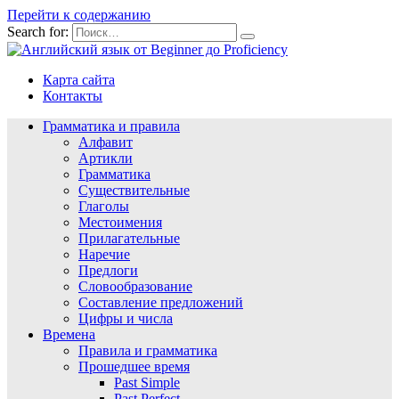
Перейти к содержанию
Search for:
Карта сайта
Контакты
Грамматика и правила
Алфавит
Артикли
Грамматика
Существительные
Глаголы
Местоимения
Прилагательные
Наречие
Предлоги
Словообразование
Составление предложений
Цифры и числа
Времена
Правила и грамматика
Прошедшее время
Past Simple
Past Perfect