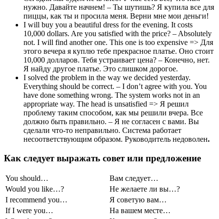
нужно. Давайте начнем! – Ты шутишь? Я купила все для
пиццы, как ты и просила меня. Верни мне мои деньги!
I will buy you a beautiful dress for the evening. It costs
10,000 dollars. Are you satisfied with the price? – Absolutely
not. I will find another one. This one is too expensive => Для
этого вечера я куплю тебе прекрасное платье. Оно стоит
10,000 долларов. Тебя устраивает цена? – Конечно, нет.
Я найду другое платье. Это слишком дорогое.
I solved the problem in the way we decided yesterday.
Everything should be correct. – I don’t agree with you. You
have done something wrong. The system works not in an
appropriate way. The head is unsatisfied => Я решил
проблему таким способом, как мы решили вчера. Все
должно быть правильно. – Я не согласен с вами. Вы
сделали что-то неправильно. Система работает
несоответствующим образом. Руководитель недоволен
.
Как следует выражать совет или предложение
You should…
Вам следует…
Would you like…?
Не желаете ли вы…?
I recommend you…
Я советую вам…
If I were you…
На вашем месте…