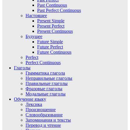
Past Continuous
Past Perfect Continuous
Настоящее
Present Simple
Present Perfect
Present Continuous
Будущее
Future Simple
Future Perfect
Future Continuous
Perfect
Perfect Continuous
Глаголы
Грамматика глагола
Неправильные глаголы
Правильные глаголы
Фразовые глаголы
Модальные глаголы
Обучение языку
Лексика
Произношение
Словообразование
Запоминания и тексты
Перевод и чтение