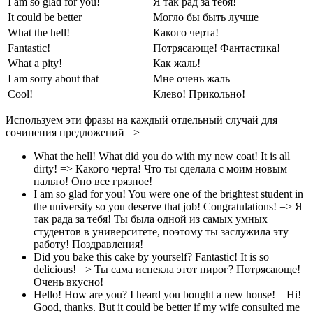
I am so glad for you!
Я так рад за тебя!
It could be better
Могло бы быть лучше
What the hell!
Какого черта!
Fantastic!
Потрясающе! Фантастика!
What a pity!
Как жаль!
I am sorry about that
Мне очень жаль
Cool!
Клево! Прикольно!
Используем эти фразы на каждый отдельный случай для
сочинения предложений =>
What the hell! What did you do with my new coat! It is all
dirty! => Какого черта! Что ты сделала с моим новым
пальто! Оно все грязное!
I am so glad for you! You were one of the brightest student in
the university so you deserve that job! Congratulations! => Я
так рада за тебя! Ты была одной из самых умных
студентов в университете, поэтому ты заслужила эту
работу! Поздравления!
Did you bake this cake by yourself? Fantastic! It is so
delicious! => Ты сама испекла этот пирог? Потрясающе!
Очень вкусно!
Hello! How are you? I heard you bought a new house! – Hi!
Good, thanks. But it could be better if my wife consulted me