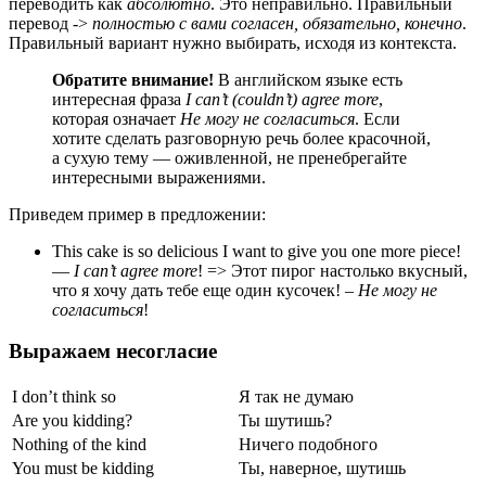
переводить как
абсолютно
. Это неправильно. Правильный
перевод ->
полностью с вами согласен, обязательно, конечно
.
Правильный вариант нужно выбирать, исходя из контекста.
Обратите внимание!
В английском языке есть
интересная фраза
I
can’
t (
couldn’
t)
agree
more
,
которая означает
Не могу не согласиться
. Если
хотите сделать разговорную речь более красочной,
а сухую тему — оживленной, не пренебрегайте
интересными выражениями.
Приведем пример в предложении:
This cake is so delicious I want to give you one more piece!
—
I can’t agree more
! => Этот пирог настолько вкусный,
что я хочу дать тебе еще один кусочек! –
Не могу не
согласиться
!
Выражаем несогласие
I don’t think so
Я так не думаю
Are you kidding?
Ты шутишь?
Nothing of the kind
Ничего подобного
You must be kidding
Ты, наверное, шутишь