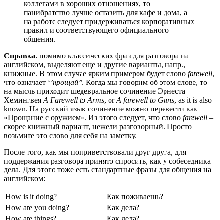
коллегами в хороших отношениях, то
панибратство лучше оставить для кафе и дома, а
на работе следует придерживаться корпоративных
правил и соответствующего официального
общения.
Справка
: помимо классических фраз для разговора на
английском, выделяют еще и другие варианты, напр.,
книжные. В этом случае ярким примером будет слово
farewell
,
что означает ‘
’прощай’’
. Когда мы говорим об этом слове, то
на мысль приходит шедевральное сочинение Эрнеста
Хемингвея
A
Farewell
to
Arms
, or
A
farewell
to
Guns
, as it is also
known. На русский язык сочинение можно перевести как
»Прощание с оружием». Из этого следует, что слово
farewell
–
скорее книжный вариант, нежели разговорный. Просто
возьмите это слово для себя на заметку.
После того, как мы поприветствовали друг друга, для
поддержания разговора принято спросить, как у собеседника
дела. Для этого тоже есть стандартные фразы для общения на
английском:
How is it doing?
Как поживаешь?
How are you doing?
Как дела?
How are things?
Как дела?