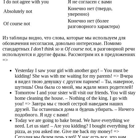
I do not agree with you
Я не согласен с вами
Конечно нет (твердо,
Absolutely not
уверенно)
Конечно нет (более
Of course not
разговорного характера)
Из таблицы видно, что слова, которые мы используем для
обозначения несогласия, довольно интересные. Помимо
стандартных
I
don’
t
think
so
и
Of
course
not
, в разговорной речи
используются и другие фразы. Рассмотрим их в предложениях
=>
Yesterday I saw your girl with another guy! – You must be
kidding! She was with me waiting for my parents! => Вчера
я видел твою девушку с другим парнем! – Ты, наверное,
шутишь! Она была со мной, мы ждали моих родителей!
Tomorrow I and your sister will visit our friends. You will stay
home cleaning the house. – Nothing of the king. I go with
you! => Завтра мы с твоей сестрой наведаем наших
друзей. Ты останешься дома и будешь убирать. – Ничего
подобного. Я иду с вами!
Today we are going to bake bread. We have everything we
need. Let us start! – Are you kidding? I bought everything for
pizza, as you asked me. Give me back my money! =>
Сегодня мы будем печь хлеб! У нас есть все, что нам