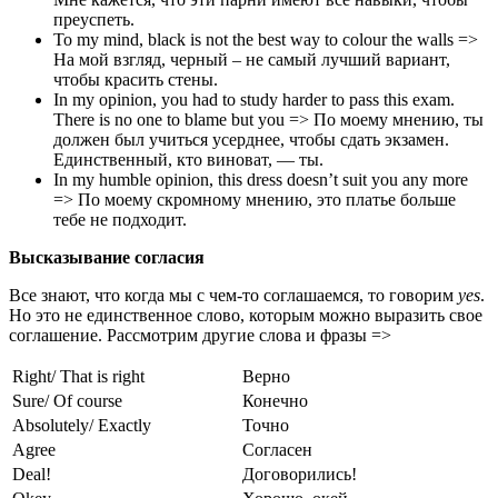
преуспеть.
To my mind, black is not the best way to colour the walls =>
На мой взгляд, черный – не самый лучший вариант,
чтобы красить стены.
In my opinion, you had to study harder to pass this exam.
There is no one to blame but you => По моему мнению, ты
должен был учиться усерднее, чтобы сдать экзамен.
Единственный, кто виноват, — ты.
In my humble opinion, this dress doesn’t suit you any more
=> По моему скромному мнению, это платье больше
тебе не подходит.
Высказывание согласия
Все знают, что когда мы с чем-то соглашаемся, то говорим
yes
.
Но это не единственное слово, которым можно выразить свое
соглашение. Рассмотрим другие слова и фразы =>
Right/ That is right
Верно
Sure/ Of course
Конечно
Absolutely/ Exactly
Точно
Agree
Согласен
Deal!
Договорились!