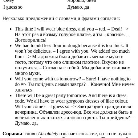
Okey
Хорошо, окей
I guess so
Думаю, да
Несколько предложений с словами и фразами согласия:
This time I will wear blue dress, and you – red. – Deal! =>
На этот раз я возьму голубое платье, а ты – красное. –
Договорились!
We had to add less flour in dough because it is too thick. It
won’t be delicious. – I agree with you. We added too much
flour => Мы должны были добавить меньше муки в
тесто, потому что оно слишком плотное. Вкусно не
получится. – Согласна с тобой. Мы добавили слишком
много муки.
Will you come with us tomorrow? – Sure! I have nothing to
do => Ты пойдешь с нами завтра? – Конечно! Мне нечем
заняться.
There will be a great party tomorrow. And there is a dress-
code. We all have to wear gorgeous dresses of lilac colour.
Will you come? – I guess so => Завтра будет грандиозная
вечеринка. Объявлен дресс-код. Все мы должны быть в
великолепных платьях лилового цвета. Ты прийдешь? –
Думаю, да.
Справка
: слово
Absolutely
означает согласие, и его не нужно