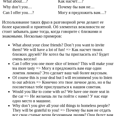
What about…?
Как насчет…?
Why don’t you…
Почему бы вам не…
Can I offer you…?
Могу я предложить вам…?
Использование таких фраз в разговорной речи делают ее
более красивой и приятной. Об элементах вежливости не
стоит забывать даже тогда, когда говорите с близкими и
знакомыми. Несколько примеров:
What about your close friends? Don’t you want to invite
them? We will have a lot of fun! => Как насчет твоих
близких друзей? Не хотел бы ты пригласить их? Будет
очень весело!
Can I offer you one more slice of lemon? This will make your
tea more tasty => Могу я предложить вам еще один
ломтик лимона? Это сделает ваш чай более вкусным.
Of course this is your deal but I will recommend you to listen
to our advices => Конечно это твое личное дело, но я бы
посоветовал тебе прислушаться к нашим советам.
Would you like to come with us? We have one more seat in
the car => Не желаешь ли ты пойти с нами? У нас еще
одно место в машине.
Why don’t you give all your old things to homeless people?
They will be grateful to you! => Почему бы вам не отдать
все свои старые вещи бездомным людям? Они будут вам