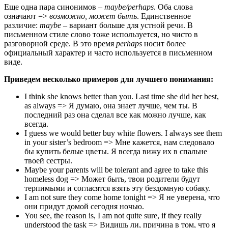
Еще одна пара синонимов –
maybe/
perhaps
. Оба слова
означают =>
возможно, может быть
. Единственное
различие:
maybe
– вариант больше для устной речи. В
письменном стиле слово тоже используется, но чисто в
разговорной среде. В это время
perhaps
носит более
официальный характер и часто используется в письменном
виде.
Приведем несколько примеров для лучшего понимания:
I think she knows better than you. Last time she did her best,
as always => Я думаю, она знает лучше, чем ты. В
последний раз она сделал все как можно лучше, как
всегда.
I guess we would better buy white flowers. I always see them
in your sister’s bedroom => Мне кажется, нам следовало
бы купить белые цветы. Я всегда вижу их в спальне
твоей сестры.
Maybe your parents will be tolerant and agree to take this
homeless dog => Может быть, твои родители будут
терпимыми и согласятся взять эту бездомную собаку.
I am not sure they come home tonight => Я не уверена, что
они придут домой сегодня ночью.
You see, the reason is, I am not quite sure, if they really
understood the task => Видишь ли, причина в том, что я