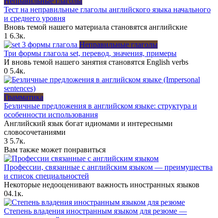
Неправильные глаголы
Тест на неправильные глаголы английского языка начального
и среднего уровня
Вновь темой нашего материала становятся английские
1
6.3к.
Неправильные глаголы
Три формы глагола set, перевод, значения, примеры
И вновь темой нашего занятия становятся English verbs
0
5.4к.
Грамматика
Безличные предложения в английском языке: структура и
особенности использования
Английский язык богат идиомами и интересными
словосочетаниями
3
5.7к.
Вам также может понравиться
Профессии, связанные с английским языком — преимущества
и список специальностей
Некоторые недооценивают важность иностранных языков
0
4.1к.
Степень владения иностранным языком для резюме —