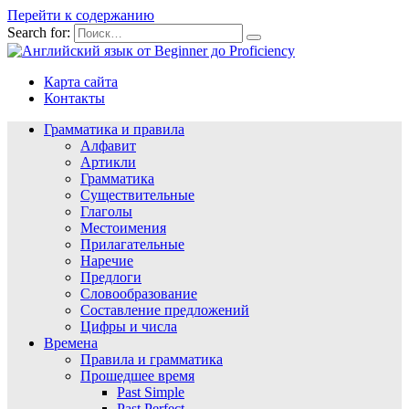
Перейти к содержанию
Search for:
Карта сайта
Контакты
Грамматика и правила
Алфавит
Артикли
Грамматика
Существительные
Глаголы
Местоимения
Прилагательные
Наречие
Предлоги
Словообразование
Составление предложений
Цифры и числа
Времена
Правила и грамматика
Прошедшее время
Past Simple
Past Perfect