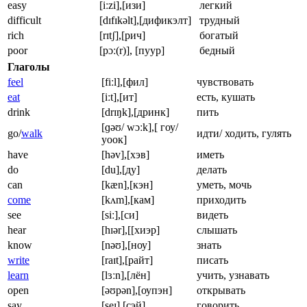
easy
[iːzi],[изи]
легкий
difficult
[dɪfɪkəlt],[дификэлт]
трудный
rich
[rɪtʃ],[рич]
богатый
poor
[pɔː(r)], [пуур]
бедный
Глаголы
feel
[fiːl],[фил]
чувствовать
eat
[iːt],[ит]
есть, кушать
drink
[drɪŋk],[дринк]
пить
[ɡəʊ/ wɔːk],[ гоу/
go/
walk
идти/ ходить, гулять
уоок]
have
[həv],[хэв]
иметь
do
[du],[ду]
делать
can
[kæn],[кэн]
уметь, мочь
come
[kʌm],[кам]
приходить
see
[siː],[си]
видеть
hear
[hɪər],[[хиэр]
слышать
know
[nəʊ],[ноу]
знать
write
[raɪt],[райт]
писать
learn
[lɜːn],[лён]
учить, узнавать
open
[əʊpən],[оупэн]
открывать
say
[seɪ],[сэй]
говорить