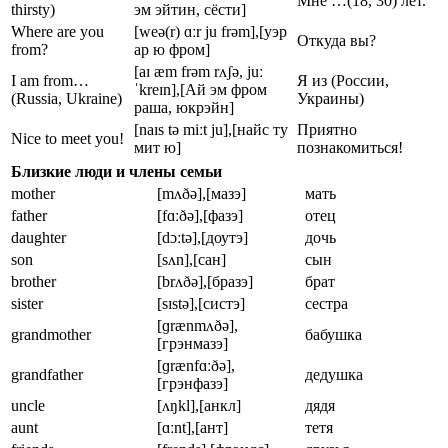
Мне …(18, 30) лет.
thirsty)
эм эйтин, сёсти]
Where are you
[weə(r) ɑːr ju frəm],[уэр
Откуда вы?
from?
ар ю фром]
[aɪ æm frəm rʌʃə, juː
I am from…
Я из (России,
ˈkreɪn],[Ай эм фром
(Russia, Ukraine)
Украины)
раша, юкрэйн]
[naɪs tə miːt ju],[найс ту
Приятно
Nice to meet you!
мит ю]
познакомиться!
Близкие люди и члены семьи
mother
[mʌðə],[мазэ]
мать
father
[fɑːðə],[фазэ]
отец
daughter
[dɔːtə],[доутэ]
дочь
son
[sʌn],[сан]
сын
brother
[brʌðə],[бразэ]
брат
sister
[sɪstə],[систэ]
сестра
[ɡrænmʌðə],
grandmother
бабушка
[грэнмазэ]
[ɡrænfɑːðə],
grandfather
дедушка
[грэнфазэ]
uncle
[ʌŋkl],[анкл]
дядя
aunt
[ɑːnt],[ант]
тетя