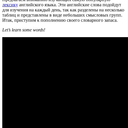
лексику
английского языка. Эти английские слова подойдут
для изучения на каждый день, так как разделены на несколько
таблиц и представлены в виде небольших смысловых групп.
Итак, приступим к пополнению своего словарного запаса.
Let’
s
learn
some
words
!