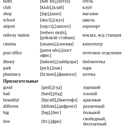
hotel
[həʊˈtel],[хотэл]
отель
club
[klʌb],[клаб]
клуб
shop
[ʃɒp],[шоп]
магазин
school
[skuːl],[скул]
школа
airport
[eəpɔːt],[эапоот]
аэропорт
[reɪlweɪ steɪʃn],
railway station
вокзал, ж/д станция
[рэйлвэй стэйшн]
cinema
[sɪnəmə],[синэма]
кинотеатр
[pəʊst ɒfɪs],[пост
post office
почтовое отделение
офис]
library
[laɪbrəri],[лайбрэри]
библиотека
park
[pɑːk],[пак]
парк
pharmacy
[fɑːməsi],[фаамэси]
аптека
Прилагательные
good
[ɡʊd],[гуд]
хороший
bad
[bæd],[бэд]
плохой
beautiful
[bjuːtɪfl],[бьютифл]
красивая
different
[dɪfrənt],[дифрэнт]
различный
big
[bɪɡ],[биг]
большой
свободный,
free
[friː],[фри]
бесплатный