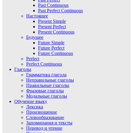
Past Continuous
Past Perfect Continuous
Настоящее
Present Simple
Present Perfect
Present Continuous
Будущее
Future Simple
Future Perfect
Future Continuous
Perfect
Perfect Continuous
Глаголы
Грамматика глагола
Неправильные глаголы
Правильные глаголы
Фразовые глаголы
Модальные глаголы
Обучение языку
Лексика
Произношение
Словообразование
Запоминания и тексты
Перевод и чтение