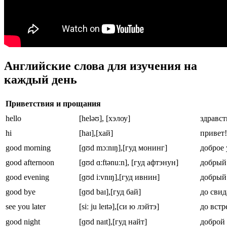
Английские слова для изучения на
каждый день
Приветствия и прощания
hello
[heləʊ], [хэлоу]
здравст
hi
[haɪ],[хай]
привет!
good morning
[ɡʊd mɔːnɪŋ],[гуд монинг]
доброе 
good afternoon
[ɡʊd ɑːftənuːn], [гуд афтэнун]
добрый
good evening
[ɡʊd iːvnɪŋ],[гуд ивнин]
добрый
good bye
[ɡʊd baɪ],[гуд бай]
до свид
see you later
[siː ju leɪtə],[си ю лэйтэ]
до встр
good night
[ɡʊd naɪt],[гуд найт]
доброй