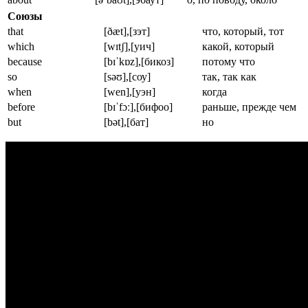
Союзы
that
[ðæt],[зэт]
что, который, тот
which
[wɪtʃ],[уич]
какой, который
because
[bɪˈkɒz],[бикоз]
потому что
so
[səʊ],[соу]
так, так как
when
[wen],[уэн]
когда
before
[bɪˈfɔː],[бифоо]
раньше, прежде чем
but
[bət],[бат]
но