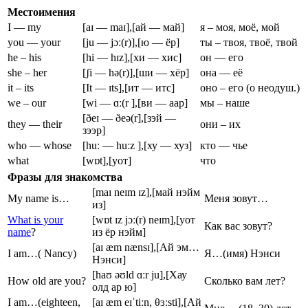
Местоимения
I — my
[aɪ — maɪ],[ай — май]
я – моя, моё, мой
you — your
[ju — jɔː(r)],[ю — ёр]
ты – твоя, твоё, твой
he – his
[hi — hɪz],[хи — хис]
он — его
she – her
[ʃi — hə(r)],[ши — хёр]
она — её
it – its
[It — ɪts],[ит — итс]
оно – его (о неодуш.)
we – our
[wi — ɑː(r ],[ви — аар]
мы – наше
[ðeɪ — ðeə(r],[зэй —
they — their
они – их
зээр]
who — whose
[huː — huːz ],[ху — хуз]
кто — чье
what
[wɒt],[уот]
что
Фразы
для
знакомства
[maɪ neɪm ɪz],[май нэйм
My name is…
Меня зовут…
из]
What is your
[wɒt ɪz jɔː(r) neɪm],[уот
Как вас зовут?
name
?
из ёр нэйм]
[aɪ æm nænsɪ],[Ай эм…
I am…( Nancy)
Я…(имя) Нэнси
Нэнси]
[haʊ əʊld ɑːr ju],[Хау
How old are you?
Сколько вам лет?
олд ар ю]
I am…(eighteen,
[aɪ æm eɪˈtiːn, θɜːsti],[Ай