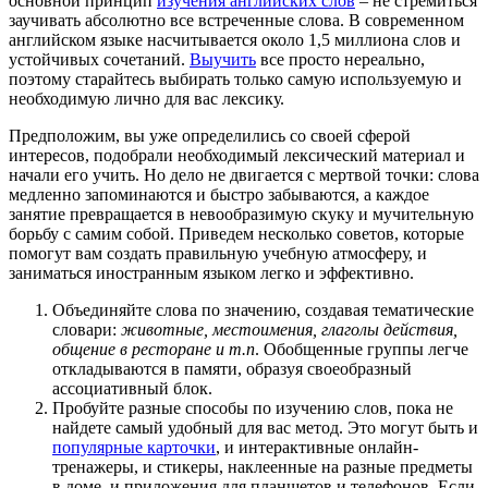
основной принцип
изучения английских слов
– не стремиться
заучивать абсолютно все встреченные слова. В современном
английском языке насчитывается около 1,5 миллиона слов и
устойчивых сочетаний.
Выучить
все просто нереально,
поэтому старайтесь выбирать только самую используемую и
необходимую лично для вас лексику.
Предположим, вы уже определились со своей сферой
интересов, подобрали необходимый лексический материал и
начали его учить. Но дело не двигается с мертвой точки: слова
медленно запоминаются и быстро забываются, а каждое
занятие превращается в невообразимую скуку и мучительную
борьбу с самим собой. Приведем несколько советов, которые
помогут вам создать правильную учебную атмосферу, и
заниматься иностранным языком легко и эффективно.
Объединяйте слова по значению, создавая тематические
словари:
животные, местоимения, глаголы действия,
общение в ресторане и т.п
. Обобщенные группы легче
откладываются в памяти, образуя своеобразный
ассоциативный блок.
Пробуйте разные способы по изучению слов, пока не
найдете самый удобный для вас метод. Это могут быть и
популярные карточки
, и интерактивные онлайн-
тренажеры, и стикеры, наклеенные на разные предметы
в доме, и приложения для планшетов и телефонов. Если