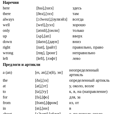
Наречия
here
[hɪə],[хиэ]
здесь
there
[ðeə],[зээ]
там
always
[ɔːlweɪz],[оулвэйз]
всегда
well
[wel],[уэл]
хорошо
only
[əʊnli],[онли]
только
up
[ʌp],[ап]
вверх
down
[daʊn],[даун]
вниз
right
[raɪt], [райт]
правильно, право
wrong
[rɒŋ], [ронг]
неправильно
left
[left], [лэфт]
лево
Предлоги и артикли
неопределенный
a (an)
[eɪ, ən],[э(й), эн]
артикль
the
[ðə],[зэ]
определенный артикль
at
[at],[эт]
у, около, возле
to
[tə],[ту]
к, в, на (направление)
for
[fə],[фо]
для, за
from
[frəm],[фром]
из, от
in
[ɪn],[ин]
в
about
[əˈbaʊt],[эбаут]
о, по поводу, около