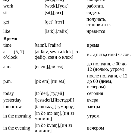
work
[wɜːk],[уок]
работать
sit
[sɪt],[сит]
сидеть
получать,
get
[ɡet],[гэт]
становиться
like
[laɪk],[лайк]
нравится
Время
time
[taɪm], [тайм]
время
at … (5, 7)
[ət faɪv, sevn ə klɒk],[эт
в…(пять,семь) часов.
o’clock
файф, сэвн о клок]
до полудня, с 00 до
a.m.
[eɪ em],[ай эм]
12 (ночью, утром)
после полудня, с 12
p.m.
[piː em],[пи эм]
до 00 (
днем
,
вечером)
today
[təˈdeɪ],[тудэй]
сегодня
yesterday
[jestədeɪ],[йэстэдэй]
вчера
tomorrow
[təmɒrəʊ],[тумороу]
завтра
[ɪn ðə mɔːnɪŋ],[ин зэ
in the morning
утром
монинг]
[ɪn ðə iːvnɪŋ],[ин зэ
in the evening
вечером
ивнинг]