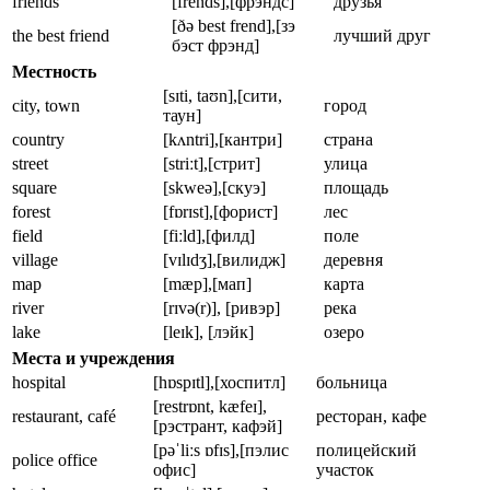
friends
[frends],[фрэндс]
друзья
[ðə best frend],[зэ
the best friend
лучший друг
бэст фрэнд]
Местность
[sɪti, taʊn],[сити,
city, town
город
таун]
country
[kʌntri],[кантри]
страна
street
[striːt],[стрит]
улица
square
[skweə],[скуэ]
площадь
forest
[fɒrɪst],[форист]
лес
field
[fiːld],[филд]
поле
village
[vɪlɪdʒ],[вилидж]
деревня
map
[mæp],[мап]
карта
river
[rɪvə(r)], [ривэр]
река
lake
[leɪk], [лэйк]
озеро
Места и учреждения
hospital
[hɒspɪtl],[хоспитл]
больница
[restrɒnt, kæfeɪ],
restaurant, café
ресторан, кафе
[рэстрант, кафэй]
[pəˈliːs ɒfɪs],[пэлис
полицейский
police office
офис]
участок