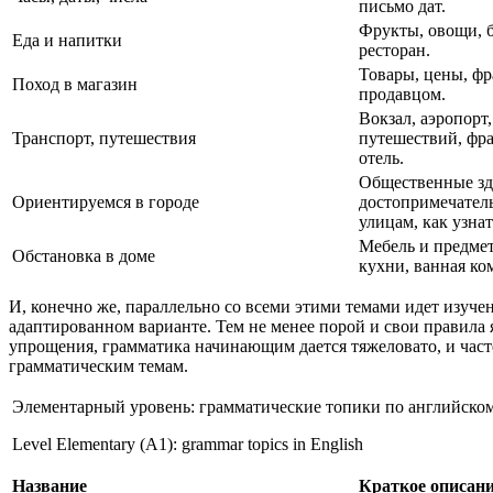
письмо дат.
Фрукты, овощи, б
Еда и напитки
ресторан.
Товары, цены, фр
Поход в магазин
продавцом.
Вокзал, аэропорт
Транспорт, путешествия
путешествий, фра
отель.
Общественные зд
Ориентируемся в городе
достопримечатель
улицам, как узнат
Мебель и предмет
Обстановка в доме
кухни, ванная ком
И, конечно же, параллельно со всеми этими темами идет изуче
адаптированном варианте. Тем не менее порой и свои правила 
упрощения, грамматика начинающим дается тяжеловато, и часте
грамматическим темам.
Элементарный уровень: грамматические топики по английско
Level Elementary (A1): grammar topics in English
Название
Краткое описан