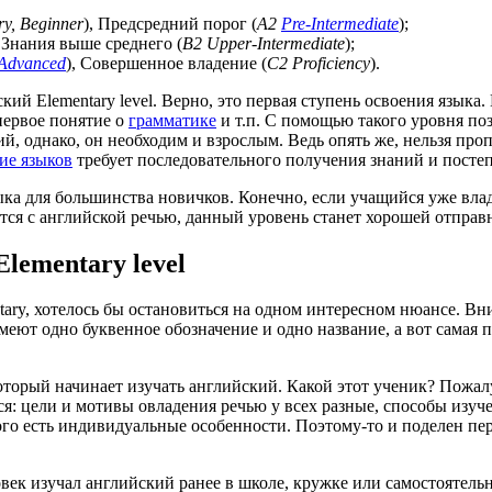
ry
,
Beginner
), Предсредний порог (
A2
Pre-
Intermediate
);
, Знания выше среднего (
B2
Upper-
Intermediate
);
Advanced
), Совершенное владение (
C2
Proficiency
).
кий Elementary level. Верно, это первая ступень освоения языка
 первое понятие о
грамматике
и т.п. С помощью такого уровня по
й, однако, он необходим и взрослым. Ведь опять же, нельзя проп
ие языков
требует последовательного получения знаний и постеп
ка для большинства новичков. Конечно, если учащийся уже влад
тся с английской речью, данный уровень станет хорошей отправн
Elementary level
ntary, хотелось бы остановиться на одном интересном нюансе. Вн
ют одно буквенное обозначение и одно название, а вот самая пе
торый начинает изучать английский. Какой этот ученик? Пожалу
я: цели и мотивы овладения речью у всех разные, способы изуче
ого есть индивидуальные особенности. Поэтому-то и поделен пер
век изучал английский ранее в школе, кружке или самостоятельн