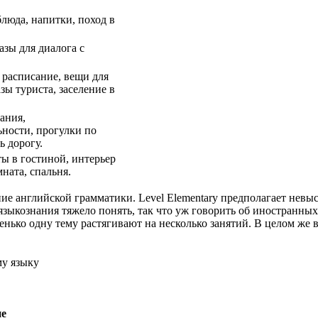
люда, напитки, поход в
азы для диалога с
, расписание, вещи для
зы туриста, заселение в
ания,
ности, прогулки по
ь дорогу.
ы в гостиной, интерьер
ната, спальня.
ние английской грамматики. Level Elementary предполагает нев
языкознания тяжело понять, так что уж говорить об иностранных
нько одну тему растягивают на несколько занятий. В целом же в
му языку
ие