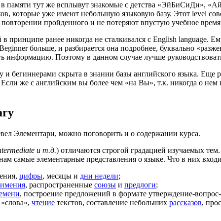
, в памяти тут же всплывут знакомые с детства «ЭйБиСиДи», «Ай 
ов, которые уже имеют небольшую языковую базу. Этот level со
а повторении пройденного и не потеряют впустую учебное время
 в принципе ранее никогда не сталкивался с English language. Ем
 Beginner больше, и разбирается она подробнее, буквально «разж
ть информацию. Поэтому в данном случае лучше руководствоват
y и бегиннерами скрыта в знании базы английского языка. Еще р
 Если же с английским вы более чем «на Вы», т.к. никогда о нем 
ary
левел Элементари, можно поговорить и о содержании курса.
ntermediate
и т.д.
) отличаются строгой градацией изучаемых тем.
 нам самые элементарные представления о языке. Что в них вхо
тения,
цифры
, месяцы и
дни недели
;
оимения
, распространенные
союзы
и
предлоги
;
емени
, построение предложений в формате утверждение-вопрос
 «слова»,
чтение
текстов, составление небольших
рассказов
, пр