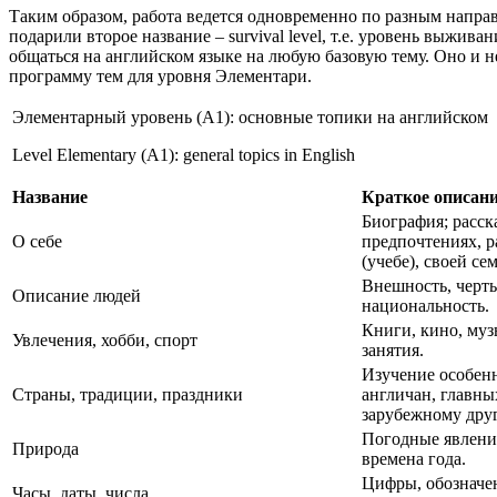
Таким образом, работа ведется одновременно по разным направл
подарили второе название ­– survival level, т.е. уровень выж
общаться на английском языке на любую базовую тему. Оно и 
программу тем для уровня Элементари.
Элементарный уровень (А1): основные топики на английском
Level Elementary (A1): general topics in English
Название
Краткое описан
Биография; расск
О себе
предпочтениях, р
(учебе), своей сем
Внешность, черты
Описание людей
национальность.
Книги, кино, муз
Увлечения, хобби, спорт
занятия.
Изучение особенн
Страны, традиции, праздники
англичан, главны
зарубежному друг
Погодные явлени
Природа
времена года.
Цифры, обозначен
Часы, даты, числа