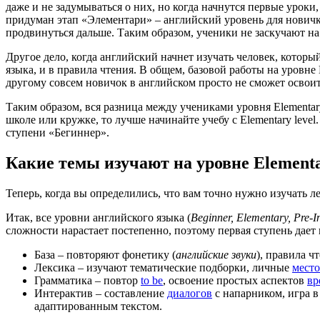
даже и не задумываться о них, но когда начнутся первые уроки
придуман этап «Элементари» – английский уровень для новичк
продвинуться дальше. Таким образом, ученики не заскучают н
Другое дело, когда английский начнет изучать человек, который
языка, и в правила чтения. В общем, базовой работы на уровне
другому совсем новичок в английском просто не сможет освои
Таким образом, вся разница между учениками уровня Elementar
школе или кружке, то лучше начинайте учебу с Elementary level.
ступени «Бегиннер».
Какие темы изучают на уровне Element
Теперь, когда вы определились, что вам точно нужно изучать 
Итак, все уровни английского языка (
Beginner,
Elementary,
Pre-
I
сложности нарастает постепенно, поэтому первая ступень дает
База – повторяют фонетику (
английские звуки
), правила ч
Лексика – изучают тематические подборки, личные
мест
Грамматика – повтор
to be
, освоение простых аспектов
вр
Интерактив – составление
диалогов
с напарником, игра в
адаптированным текстом.