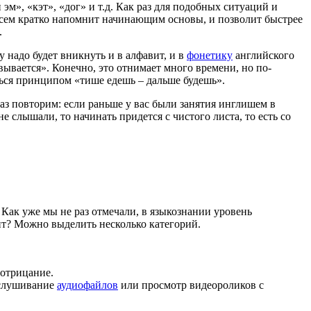
эм», «кэт», «дог» и т.д. Как раз для подобных ситуаций и
всем кратко напомнит начинающим основы, и позволит быстрее
.
у надо будет вникнуть и в алфавит, и в
фонетику
английского
евывается». Конечно, это отнимает много времени, но по-
ься принципом «тише едешь – дальше будешь».
аз повторим: если раньше у вас были занятия инглишем в
не слышали, то начинать придется с чистого листа, то есть со
 Как уже мы не раз отмечали, в языкознании уровень
дит? Можно выделить несколько категорий.
-отрицание.
ослушивание
аудиофайлов
или просмотр видеороликов с