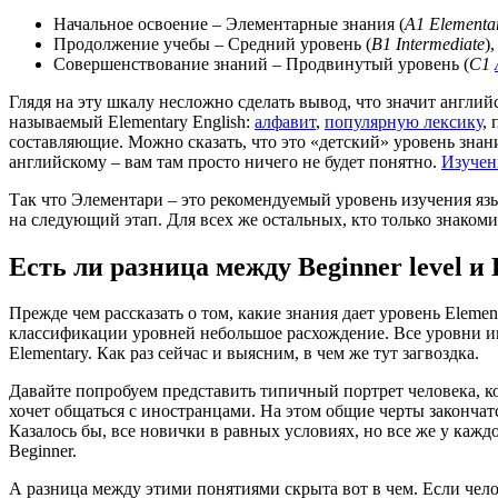
Начальное освоение – Элементарные знания (
A1
Elementa
Продолжение учебы – Средний уровень (
B1
Intermediate
)
Совершенствование знаний – Продвинутый уровень (
C1
Глядя на эту шкалу несложно сделать вывод, что значит английс
называемый Elementary English:
алфавит
,
популярную лексику
,
составляющие. Можно сказать, что это «детский» уровень знани
английскому – вам там просто ничего не будет понятно.
Изучен
Так что Элементари – это рекомендуемый уровень изучения язы
на следующий этап. Для всех же остальных, кто только знакоми
Есть ли разница между Beginner level и 
Прежде чем рассказать о том, какие знания дает уровень Eleme
классификации уровней небольшое расхождение. Все уровни име
Elementary. Как раз сейчас и выясним, в чем же тут загвоздка.
Давайте попробуем представить типичный портрет человека, ко
хочет общаться с иностранцами. На этом общие черты закончатс
Казалось бы, все новички в равных условиях, но все же у кажд
Beginner.
А разница между этими понятиями скрыта вот в чем. Если чело