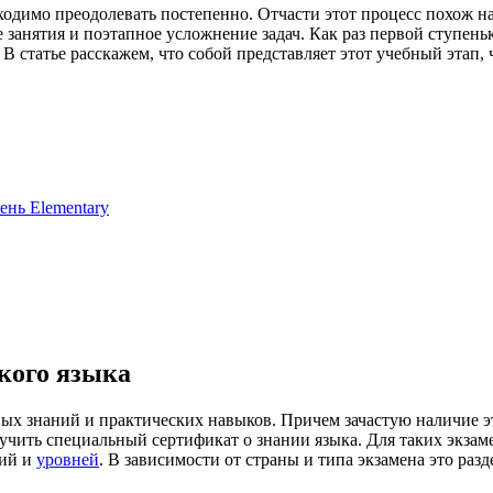
одимо преодолевать постепенно. Отчасти этот процесс похож на с
занятия и поэтапное усложнение задач. Как раз первой ступеньк
В статье расскажем, что собой представляет этот учебный этап, 
ень Elementary
ского языка
овых знаний и практических навыков. Причем зачастую наличие 
чить специальный сертификат о знании языка. Для таких экзаме
рий и
уровней
. В зависимости от страны и типа экзамена это раз