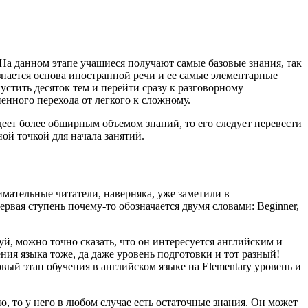
. На данном этапе учащиеся получают самые базовые знания, так
знается основа иностранной речи и ее самые элементарные
устить десяток тем и перейти сразу к разговорному
енного перехода от легкого к сложному.
еет более обширным объемом знаний, то его следует перевести
ой точкой для начала занятий.
имательные читатели, наверняка, уже заметили в
рвая ступень почему-то обозначается двумя словами: Beginner,
й, можно точно сказать, что он интересуется английским и
ния языка тоже, да даже уровень подготовки и тот разный!
вый этап обучения в английском языке на Elementary уровень и
о, то у него в любом случае есть остаточные знания. Он может