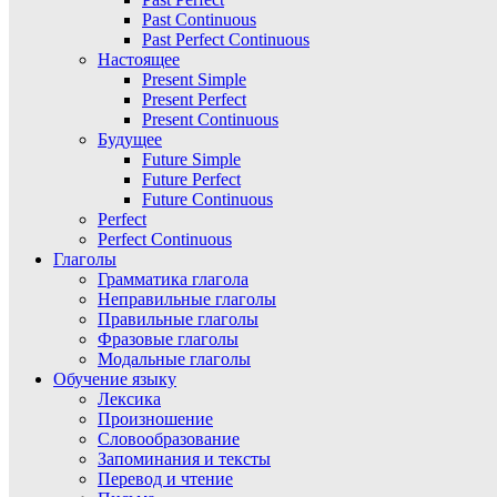
Past Continuous
Past Perfect Continuous
Настоящее
Present Simple
Present Perfect
Present Continuous
Будущее
Future Simple
Future Perfect
Future Continuous
Perfect
Perfect Continuous
Глаголы
Грамматика глагола
Неправильные глаголы
Правильные глаголы
Фразовые глаголы
Модальные глаголы
Обучение языку
Лексика
Произношение
Словообразование
Запоминания и тексты
Перевод и чтение