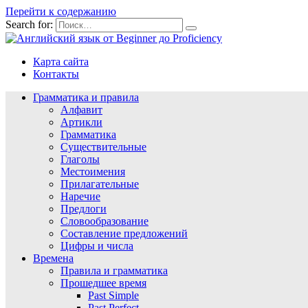
Перейти к содержанию
Search for:
Карта сайта
Контакты
Грамматика и правила
Алфавит
Артикли
Грамматика
Существительные
Глаголы
Местоимения
Прилагательные
Наречие
Предлоги
Словообразование
Составление предложений
Цифры и числа
Времена
Правила и грамматика
Прошедшее время
Past Simple
Past Perfect