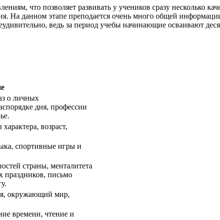
ениям, что позволяет развивать у учеников сразу несколько кач
ивания. На данном этапе преподается очень много общей информаци
неудивительно, ведь за период учебы начинающие осваивают дес
ие
аз о личных
аспорядке дня, профессии
ье.
 характера, возраст,
ыка, спортивные игры и
остей страны, менталитета
х праздников, письмо
у.
я, окружающий мир,
ие времени, чтение и